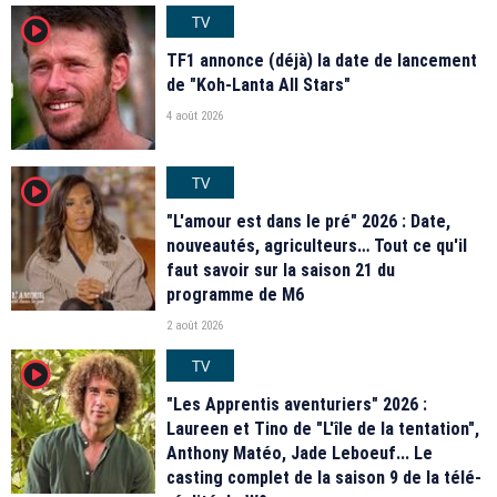
TV
player2
TF1 annonce (déjà) la date de lancement
de "Koh-Lanta All Stars"
4 août 2026
TV
player2
"L'amour est dans le pré" 2026 : Date,
nouveautés, agriculteurs… Tout ce qu'il
faut savoir sur la saison 21 du
programme de M6
2 août 2026
TV
player2
"Les Apprentis aventuriers" 2026 :
Laureen et Tino de "L'île de la tentation",
Anthony Matéo, Jade Leboeuf... Le
casting complet de la saison 9 de la télé-