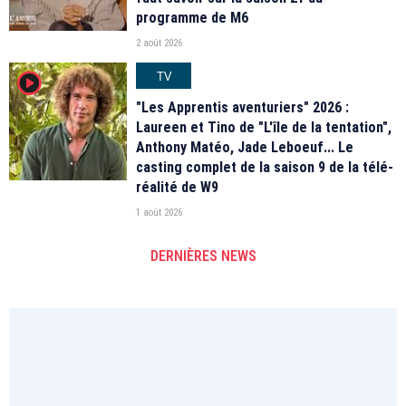
programme de M6
2 août 2026
TV
player2
"Les Apprentis aventuriers" 2026 :
Laureen et Tino de "L'île de la tentation",
Anthony Matéo, Jade Leboeuf... Le
casting complet de la saison 9 de la télé-
réalité de W9
1 août 2026
DERNIÈRES NEWS