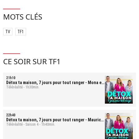
MOTS CLÉS
TV
TF1
CE SOIR SUR TF1
21h10
Détox ta maison, 7 jours pour tout ranger
- Mona et
Bastien
Téléréalité - 1h30min.
22h40
Détox ta maison, 7 jours pour tout ranger
- Mauricio
et ses filles
Téléréalité - Saison 4 - 1h40min.