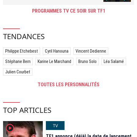
PROGRAMMES TV CE SOIR SUR TF1
TENDANCES
Philippe Etchebest
Cyril Hanouna
Vincent Dedienne
Stéphane Bern
Karine Le Marchand
Bruno Solo
Léa Salamé
Julien Courbet
TOUTES LES PERSONNALITÉS
TOP ARTICLES
TV
player2
TF1 annonce (déjà) la date de lancement