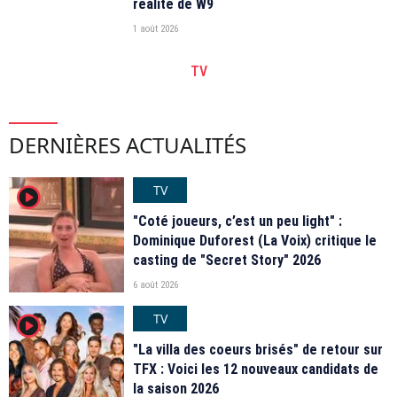
réalité de W9
1 août 2026
TV
DERNIÈRES ACTUALITÉS
TV
player2
"Coté joueurs, c’est un peu light" :
Dominique Duforest (La Voix) critique le
casting de "Secret Story" 2026
6 août 2026
TV
player2
"La villa des coeurs brisés" de retour sur
TFX : Voici les 12 nouveaux candidats de
la saison 2026