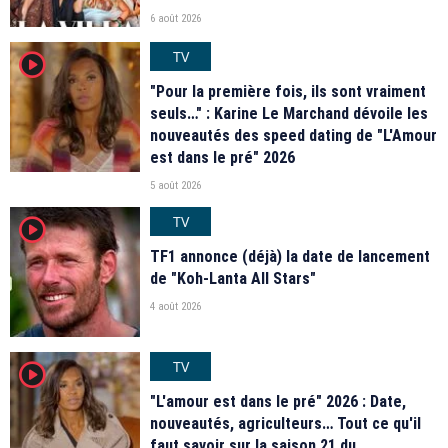
6 août 2026
TV
player2
"Pour la première fois, ils sont vraiment
seuls…" : Karine Le Marchand dévoile les
nouveautés des speed dating de "L'Amour
est dans le pré" 2026
5 août 2026
TV
player2
TF1 annonce (déjà) la date de lancement
de "Koh-Lanta All Stars"
4 août 2026
TV
player2
"L'amour est dans le pré" 2026 : Date,
nouveautés, agriculteurs… Tout ce qu'il
faut savoir sur la saison 21 du