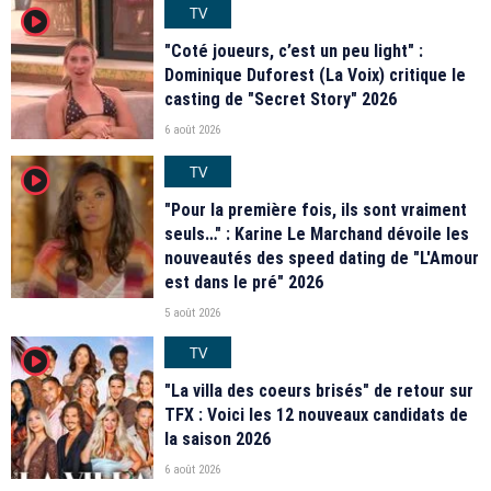
TV
player2
"Coté joueurs, c’est un peu light" :
Dominique Duforest (La Voix) critique le
casting de "Secret Story" 2026
6 août 2026
TV
player2
"Pour la première fois, ils sont vraiment
seuls…" : Karine Le Marchand dévoile les
nouveautés des speed dating de "L'Amour
est dans le pré" 2026
5 août 2026
TV
player2
"La villa des coeurs brisés" de retour sur
TFX : Voici les 12 nouveaux candidats de
la saison 2026
6 août 2026