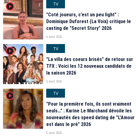
TV
player2
"Coté joueurs, c’est un peu light" :
Dominique Duforest (La Voix) critique le
casting de "Secret Story" 2026
6 août 2026
TV
player2
"La villa des coeurs brisés" de retour sur
TFX : Voici les 12 nouveaux candidats de
la saison 2026
6 août 2026
TV
player2
"Pour la première fois, ils sont vraiment
seuls…" : Karine Le Marchand dévoile les
nouveautés des speed dating de "L'Amour
est dans le pré" 2026
5 août 2026