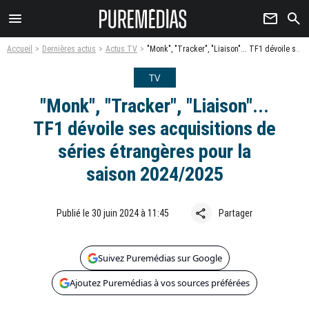
menu
newsletter
search
Accueil
Dernières actus
Actus TV
"Monk", "Tracker", "Liaison"... TF1 dévoile ses acquisitions de séries étrangères pour la saison 2024/2025
TV
"Monk", "Tracker", "Liaison"...
TF1 dévoile ses acquisitions de
séries étrangères pour la
saison 2024/2025
share
Publié le 30 juin 2024 à 11:45
Partager
Suivez Puremédias sur Google
Ajoutez Puremédias à vos sources préférées