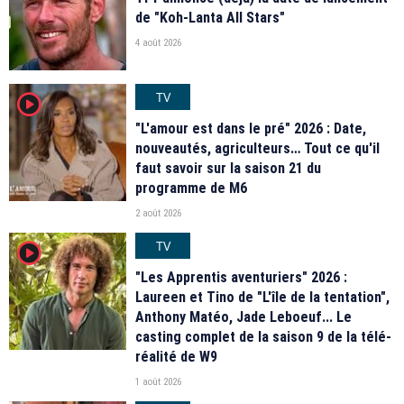
de "Koh-Lanta All Stars"
4 août 2026
TV
player2
"L'amour est dans le pré" 2026 : Date,
nouveautés, agriculteurs… Tout ce qu'il
faut savoir sur la saison 21 du
programme de M6
2 août 2026
TV
player2
"Les Apprentis aventuriers" 2026 :
Laureen et Tino de "L'île de la tentation",
Anthony Matéo, Jade Leboeuf... Le
casting complet de la saison 9 de la télé-
réalité de W9
1 août 2026