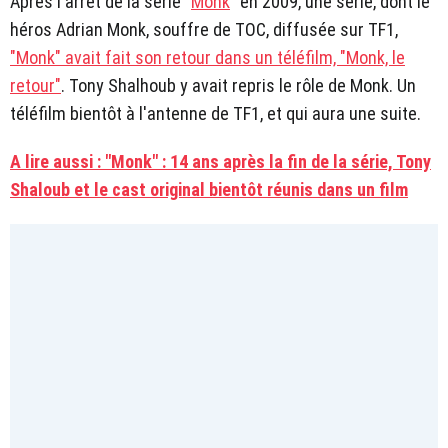
Après l'arrêt de la série "
Monk
" en 2009, une série, dont le
héros Adrian Monk, souffre de TOC, diffusée sur TF1,
"Monk" avait fait son retour dans un téléfilm, "Monk, le
retour"
. Tony Shalhoub y avait repris le rôle de Monk. Un
téléfilm bientôt à l'antenne de TF1, et qui aura une suite.
A lire aussi : "Monk" : 14 ans après la fin de la série, Tony
Shaloub et le cast original bientôt réunis dans un film