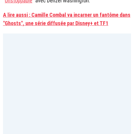
"
Unstoppable
" avec Denzel Washington.
A lire aussi : Camille Combal va incarner un fantôme dans
"Ghosts", une série diffusée par Disney+ et TF1