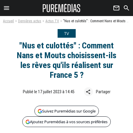
menu
newsletter
search
Accueil
Dernières actus
Actus TV
"Nus et culottés" : Comment Nans et Mouts choisissent-ils les rêves qu'ils réalisent sur France 5 ?
TV
"Nus et culottés" : Comment
Nans et Mouts choisissent-ils
les rêves qu'ils réalisent sur
France 5 ?
share
Publié le 17 juillet 2023 à 14:45
Partager
Suivez Puremédias sur Google
Ajoutez Puremédias à vos sources préférées