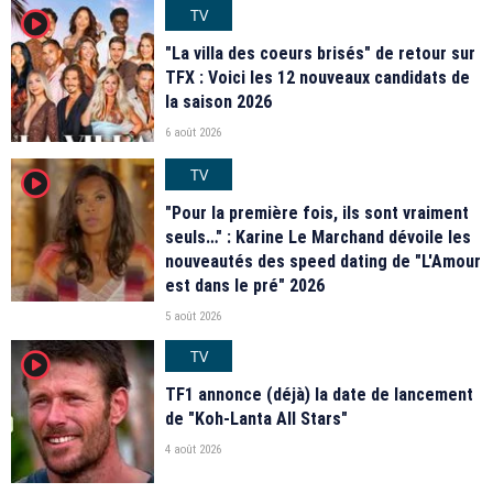
TV
player2
"La villa des coeurs brisés" de retour sur
TFX : Voici les 12 nouveaux candidats de
la saison 2026
6 août 2026
TV
player2
"Pour la première fois, ils sont vraiment
seuls…" : Karine Le Marchand dévoile les
nouveautés des speed dating de "L'Amour
est dans le pré" 2026
5 août 2026
TV
player2
TF1 annonce (déjà) la date de lancement
de "Koh-Lanta All Stars"
4 août 2026