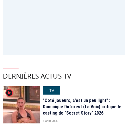
DERNIÈRES ACTUS TV
TV
player2
"Coté joueurs, c’est un peu light" :
Dominique Duforest (La Voix) critique le
casting de "Secret Story" 2026
6 août 2026