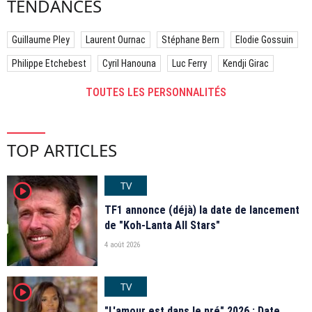
TENDANCES
Guillaume Pley
Laurent Ournac
Stéphane Bern
Elodie Gossuin
Philippe Etchebest
Cyril Hanouna
Luc Ferry
Kendji Girac
TOUTES LES PERSONNALITÉS
TOP ARTICLES
TV
player2
TF1 annonce (déjà) la date de lancement
de "Koh-Lanta All Stars"
4 août 2026
TV
player2
"L'amour est dans le pré" 2026 : Date,