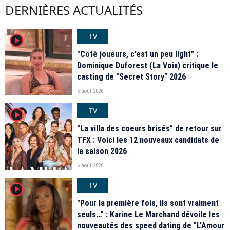
DERNIÈRES ACTUALITÉS
TV
player2
"Coté joueurs, c’est un peu light" :
Dominique Duforest (La Voix) critique le
casting de "Secret Story" 2026
6 août 2026
TV
player2
"La villa des coeurs brisés" de retour sur
TFX : Voici les 12 nouveaux candidats de
la saison 2026
6 août 2026
TV
player2
"Pour la première fois, ils sont vraiment
seuls…" : Karine Le Marchand dévoile les
nouveautés des speed dating de "L'Amour