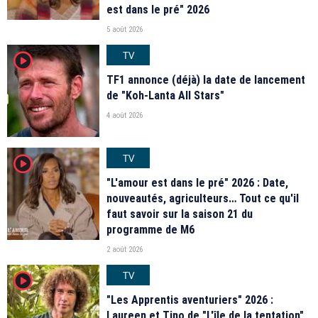
est dans le pré" 2026
5 août 2026
TV
player2
TF1 annonce (déjà) la date de lancement
de "Koh-Lanta All Stars"
4 août 2026
TV
player2
"L'amour est dans le pré" 2026 : Date,
nouveautés, agriculteurs… Tout ce qu'il
faut savoir sur la saison 21 du
programme de M6
2 août 2026
TV
player2
"Les Apprentis aventuriers" 2026 :
Laureen et Tino de "L'île de la tentation",