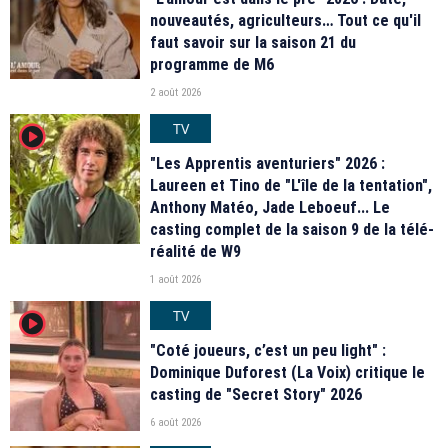
nouveautés, agriculteurs… Tout ce qu'il
faut savoir sur la saison 21 du
programme de M6
2 août 2026
TV
player2
"Les Apprentis aventuriers" 2026 :
Laureen et Tino de "L'île de la tentation",
Anthony Matéo, Jade Leboeuf... Le
casting complet de la saison 9 de la télé-
réalité de W9
1 août 2026
TV
player2
"Coté joueurs, c’est un peu light" :
Dominique Duforest (La Voix) critique le
casting de "Secret Story" 2026
6 août 2026