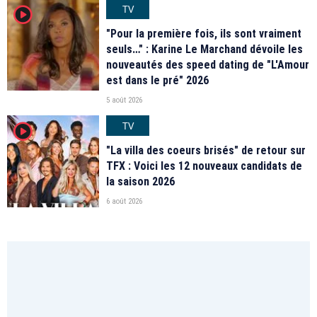
TV
player2
"Pour la première fois, ils sont vraiment
seuls…" : Karine Le Marchand dévoile les
nouveautés des speed dating de "L'Amour
est dans le pré" 2026
5 août 2026
TV
player2
"La villa des coeurs brisés" de retour sur
TFX : Voici les 12 nouveaux candidats de
la saison 2026
6 août 2026