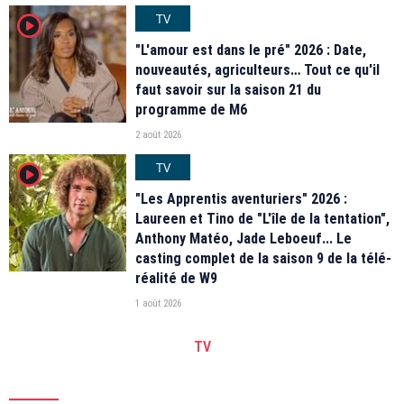
TV
player2
"L'amour est dans le pré" 2026 : Date,
nouveautés, agriculteurs… Tout ce qu'il
faut savoir sur la saison 21 du
programme de M6
2 août 2026
TV
player2
"Les Apprentis aventuriers" 2026 :
Laureen et Tino de "L'île de la tentation",
Anthony Matéo, Jade Leboeuf... Le
casting complet de la saison 9 de la télé-
réalité de W9
1 août 2026
TV