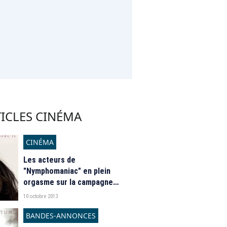
ICLES CINÉMA
CINÉMA
Les acteurs de
"Nymphomaniac" en plein
orgasme sur la campagne
d'affichage du film
10 octobre 2013
BANDES-ANNONCES