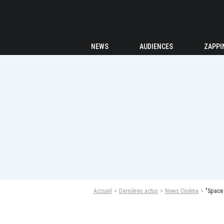
NEWS
AUDIENCES
ZAPPI
Accueil
Dernières actus
News Cinéma
"Space 