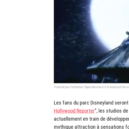
Publicité pour l'attraction "Space Mountain" à DisneyLand Paris
Les fans du parc Disneyland seront 
Hollywood Reporter
", les studios d
actuellement en train de développer 
mythique attraction à sensations fo