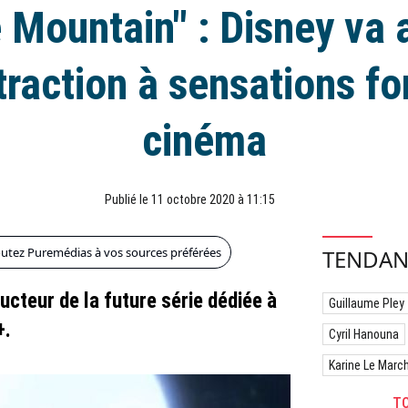
 Mountain" : Disney va 
traction à sensations fo
cinéma
Publié le 11 octobre 2020 à 11:15
outez Puremédias à vos sources préférées
TENDAN
ducteur de la future série dédiée à
Guillaume Pley
+.
Cyril Hanouna
Karine Le Marc
TO