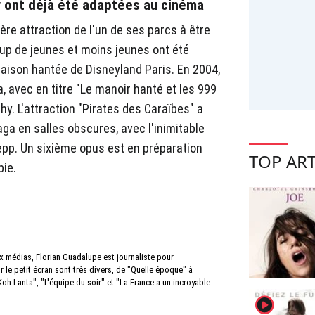
y ont déjà été adaptées au cinéma
ière attraction de l'un de ses parcs à être
up de jeunes et moins jeunes ont été
aison hantée de Disneyland Paris. En 2004,
, avec en titre "Le manoir hanté et les 999
. L'attraction "Pirates des Caraïbes" a
aga en salles obscures, avec l'inimitable
pp. Un sixième opus est en préparation
TOP ART
bie.
x médias, Florian Guadalupe est journaliste pour
le petit écran sont très divers, de "Quelle époque" à
Koh-Lanta", "L'équipe du soir" et "La France a un incroyable
player2