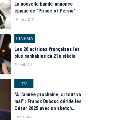
La nouvelle bande-annonce
épique de "Prince of Persia"
10 mars 2010
CINÉMA
Les 20 actrices françaises les
plus bankables du 21e siècle
21 avril 2014
TV
"À l'année prochaine, si tout va
mal" : Franck Dubosc déride les
César 2025 avec un sketch
hilarant
1 mars 2025