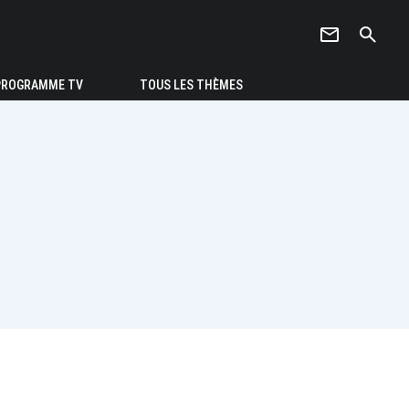
newsletter
search
PROGRAMME TV
TOUS LES THÈMES