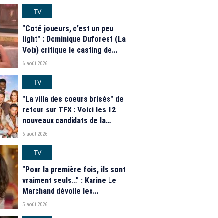
TV
"Coté joueurs, c’est un peu
light" : Dominique Duforest (La
Voix) critique le casting de
"Secret Story" 2026
6 août 2026
TV
"La villa des coeurs brisés" de
retour sur TFX : Voici les 12
nouveaux candidats de la
saison 2026
6 août 2026
TV
"Pour la première fois, ils sont
vraiment seuls…" : Karine Le
Marchand dévoile les
nouveautés des speed dating
5 août 2026
de "L'Amour est dans le pré"