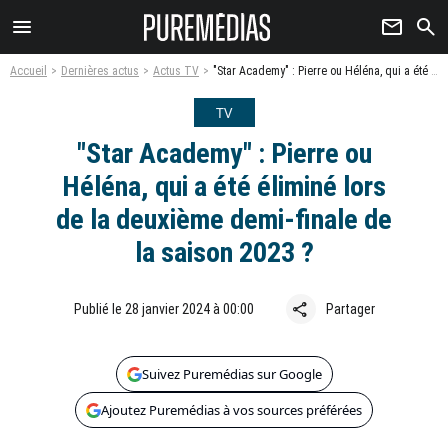
menu
newsletter
search
Accueil
Dernières actus
Actus TV
"Star Academy" : Pierre ou Héléna, qui a été éliminé lors de la deuxième demi-finale de la saison 2023 ?
TV
"Star Academy" : Pierre ou
Héléna, qui a été éliminé lors
de la deuxième demi-finale de
la saison 2023 ?
share
Publié le 28 janvier 2024 à 00:00
Partager
Suivez Puremédias sur Google
Ajoutez Puremédias à vos sources préférées