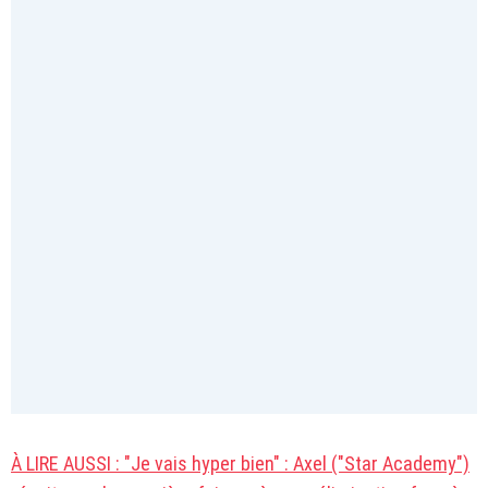
À LIRE AUSSI : "Je vais hyper bien" : Axel ("Star Academy")