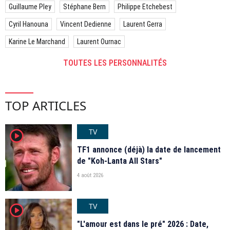
Guillaume Pley
Stéphane Bern
Philippe Etchebest
Cyril Hanouna
Vincent Dedienne
Laurent Gerra
Karine Le Marchand
Laurent Ournac
TOUTES LES PERSONNALITÉS
TOP ARTICLES
TV
player2
TF1 annonce (déjà) la date de lancement
de "Koh-Lanta All Stars"
4 août 2026
TV
player2
"L'amour est dans le pré" 2026 : Date,