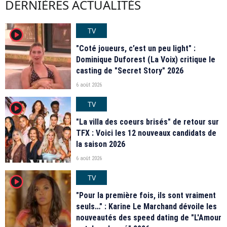
DERNIÈRES ACTUALITÉS
TV
player2
"Coté joueurs, c’est un peu light" :
Dominique Duforest (La Voix) critique le
casting de "Secret Story" 2026
6 août 2026
TV
player2
"La villa des coeurs brisés" de retour sur
TFX : Voici les 12 nouveaux candidats de
la saison 2026
6 août 2026
TV
player2
"Pour la première fois, ils sont vraiment
seuls…" : Karine Le Marchand dévoile les
nouveautés des speed dating de "L'Amour