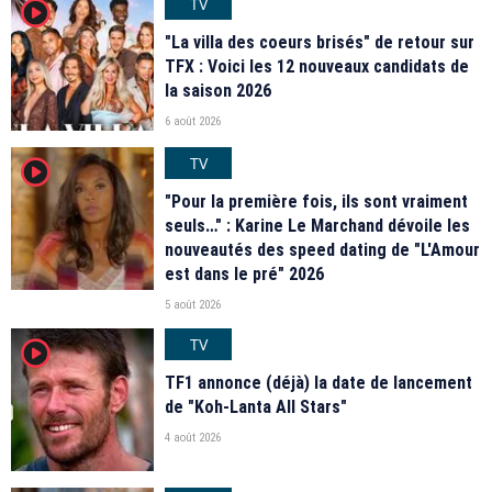
TV
player2
"La villa des coeurs brisés" de retour sur
TFX : Voici les 12 nouveaux candidats de
la saison 2026
6 août 2026
TV
player2
"Pour la première fois, ils sont vraiment
seuls…" : Karine Le Marchand dévoile les
nouveautés des speed dating de "L'Amour
est dans le pré" 2026
5 août 2026
TV
player2
TF1 annonce (déjà) la date de lancement
de "Koh-Lanta All Stars"
4 août 2026