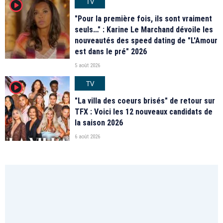
TV
player2
"Pour la première fois, ils sont vraiment
seuls…" : Karine Le Marchand dévoile les
nouveautés des speed dating de "L'Amour
est dans le pré" 2026
5 août 2026
TV
player2
"La villa des coeurs brisés" de retour sur
TFX : Voici les 12 nouveaux candidats de
la saison 2026
6 août 2026