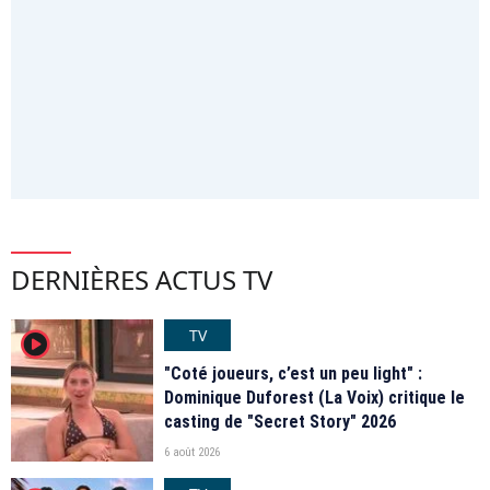
DERNIÈRES ACTUS TV
TV
player2
"Coté joueurs, c’est un peu light" :
Dominique Duforest (La Voix) critique le
casting de "Secret Story" 2026
6 août 2026