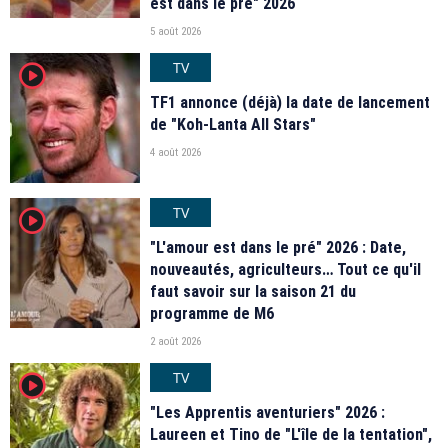
est dans le pré" 2026
5 août 2026
TV
player2
TF1 annonce (déjà) la date de lancement
de "Koh-Lanta All Stars"
4 août 2026
TV
player2
"L'amour est dans le pré" 2026 : Date,
nouveautés, agriculteurs… Tout ce qu'il
faut savoir sur la saison 21 du
programme de M6
2 août 2026
TV
player2
"Les Apprentis aventuriers" 2026 :
Laureen et Tino de "L'île de la tentation",