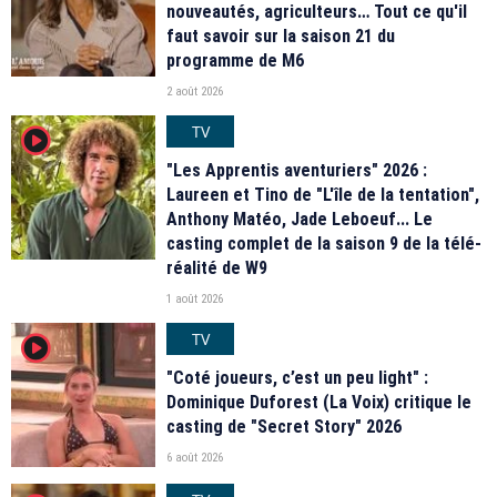
nouveautés, agriculteurs… Tout ce qu'il
faut savoir sur la saison 21 du
programme de M6
2 août 2026
TV
player2
"Les Apprentis aventuriers" 2026 :
Laureen et Tino de "L'île de la tentation",
Anthony Matéo, Jade Leboeuf... Le
casting complet de la saison 9 de la télé-
réalité de W9
1 août 2026
TV
player2
"Coté joueurs, c’est un peu light" :
Dominique Duforest (La Voix) critique le
casting de "Secret Story" 2026
6 août 2026