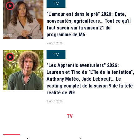
TV
player2
"L'amour est dans le pré" 2026 : Date,
nouveautés, agriculteurs… Tout ce qu'il
faut savoir sur la saison 21 du
programme de M6
2 août 2026
TV
player2
"Les Apprentis aventuriers" 2026 :
Laureen et Tino de "L'île de la tentation",
Anthony Matéo, Jade Leboeuf... Le
casting complet de la saison 9 de la télé-
réalité de W9
1 août 2026
TV