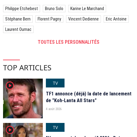
Philippe Etchebest
Bruno Solo
Karine Le Marchand
Stéphane Bern
Florent Pagny
Vincent Dedienne
Eric Antoine
Laurent Ournac
TOUTES LES PERSONNALITÉS
TOP ARTICLES
TV
player2
TF1 annonce (déjà) la date de lancement
de "Koh-Lanta All Stars"
4 août 2026
TV
player2