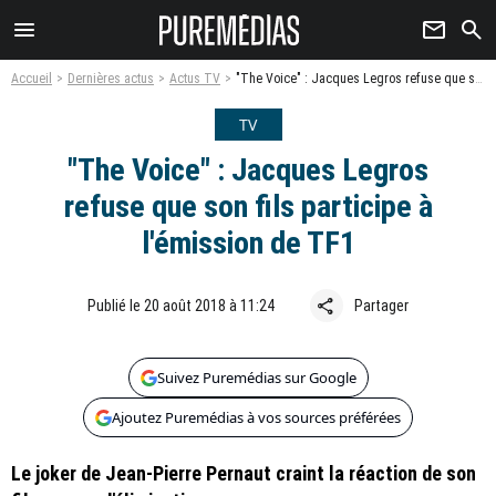
menu
newsletter
search
Accueil
Dernières actus
Actus TV
"The Voice" : Jacques Legros refuse que son fils participe à l'émission de TF1
TV
"The Voice" : Jacques Legros
refuse que son fils participe à
l'émission de TF1
share
Publié le 20 août 2018 à 11:24
Partager
Suivez Puremédias sur Google
Ajoutez Puremédias à vos sources préférées
Le joker de Jean-Pierre Pernaut craint la réaction de son