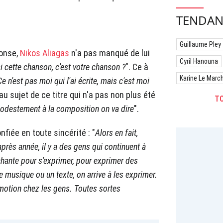
TENDAN
Guillaume Pley
honse,
Nikos Aliagas
n'a pas manqué de lui
Cyril Hanouna
i cette chanson, c'est votre chanson ?
". Ce à
Karine Le Marc
Ce n'est pas moi qui l'ai écrite, mais c'est moi
 au sujet de ce titre qui n'a pas non plus été
TO
 modestement à la composition on va dire
".
onfiée en toute sincérité :
"
Alors en fait,
rès année, il y a des gens qui continuent à
chante pour s'exprimer, pour exprimer des
e musique ou un texte, on arrive à les exprimer.
motion chez les gens. Toutes sortes