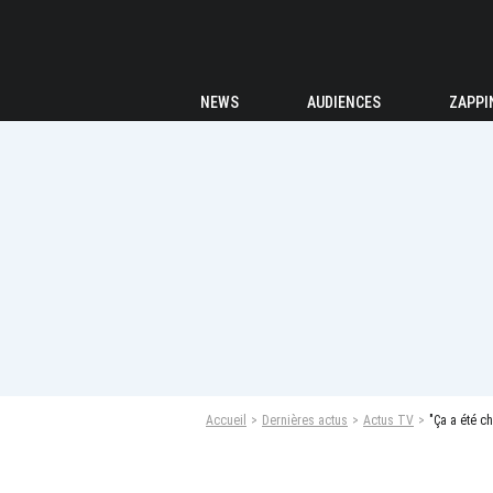
NEWS
AUDIENCES
ZAPPI
Accueil
Dernières actus
Actus TV
"Ça a été c