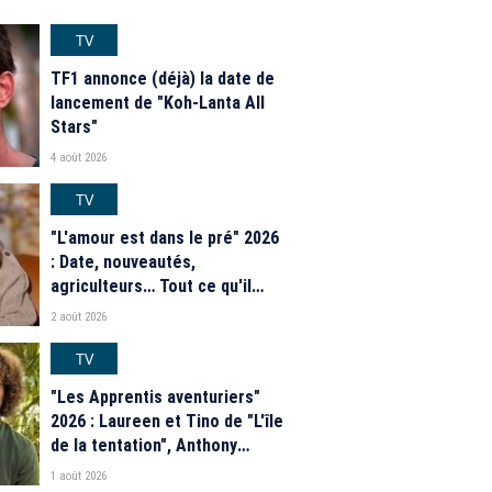
TV
TF1 annonce (déjà) la date de
lancement de "Koh-Lanta All
Stars"
4 août 2026
TV
"L'amour est dans le pré" 2026
: Date, nouveautés,
agriculteurs… Tout ce qu'il
faut savoir sur la saison 21 du
2 août 2026
programme de M6
TV
"Les Apprentis aventuriers"
2026 : Laureen et Tino de "L'île
de la tentation", Anthony
Matéo, Jade Leboeuf... Le
1 août 2026