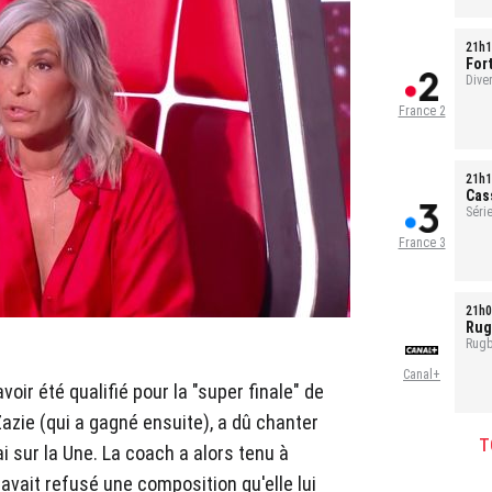
21h1
For
Ref
Dive
France 2
21h1
Cas
Série
1h35
France 3
21h0
Rug
Rugb
Canal+
oir été qualifié pour la "super finale" de
Zazie (qui a gagné ensuite), a dû chanter
T
 sur la Une. La coach a alors tenu à
avait refusé une composition qu'elle lui