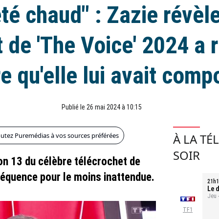
té chaud" : Zazie révèl
 de 'The Voice' 2024 a r
re qu'elle lui avait com
Publié le 26 mai 2024 à 10:15
outez Puremédias à vos sources préférées
À LA TÉ
SOIR
ison 13 du célèbre télécrochet de
équence pour le moins inattendue.
21h1
Le d
Jeu 
TF1