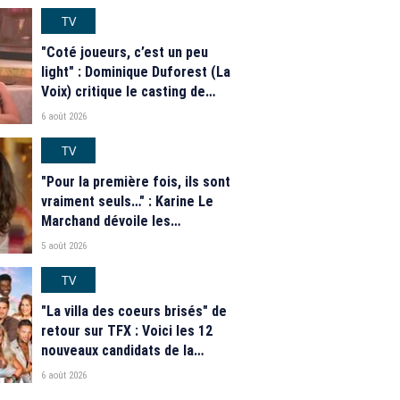
casting complet de la saison 9
de la télé-réalité de W9
TV
"Coté joueurs, c’est un peu
light" : Dominique Duforest (La
Voix) critique le casting de
"Secret Story" 2026
6 août 2026
TV
"Pour la première fois, ils sont
vraiment seuls…" : Karine Le
Marchand dévoile les
nouveautés des speed dating
5 août 2026
de "L'Amour est dans le pré"
2026
TV
"La villa des coeurs brisés" de
retour sur TFX : Voici les 12
nouveaux candidats de la
saison 2026
6 août 2026