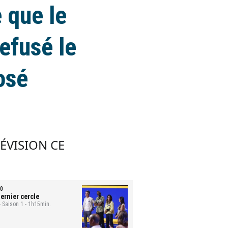
e que le
efusé le
posé
LÉVISION CE
0
ernier cercle
- Saison 1 - 1h15min.