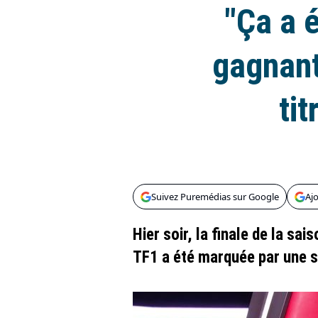
"Ça a é
gagnant
tit
Suivez Puremédias sur Google
Aj
Hier soir, la finale de la sa
TF1 a été marquée par une s