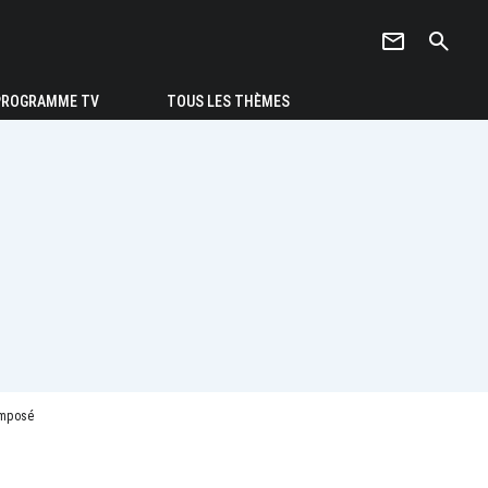
newsletter
search
PROGRAMME TV
TOUS LES THÈMES
composé