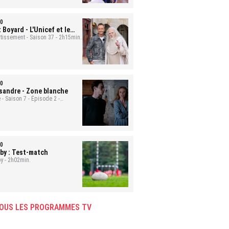
0
t Boyard
- L'Unicef et le
uge
rtissement - Saison 37 - 2h15min.
0
sandre
- Zone blanche
 - Saison 7 - Épisode 2 -
min.
0
by : Test-match
y - 2h02min.
OUS LES PROGRAMMES TV