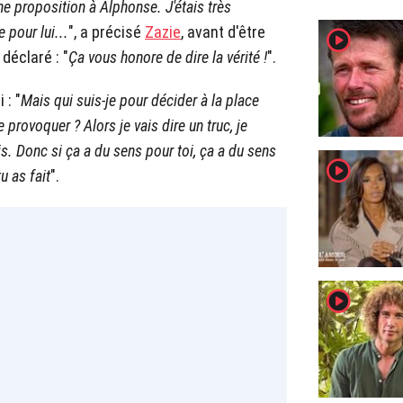
une proposition à Alphonse. J'étais très
 pour lui...
", a précisé
Zazie
, avant d'être
player2
déclaré : "
Ça vous honore de dire la vérité !
".
 : "
Mais qui suis-je pour décider à la place
 provoquer ? Alors je vais dire un truc, je
ais. Donc si ça a du sens pour toi, ça a du sens
player2
u as fait
".
player2