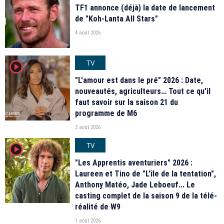
TF1 annonce (déjà) la date de lancement
de "Koh-Lanta All Stars"
4 août 2026
TV
player2
"L'amour est dans le pré" 2026 : Date,
nouveautés, agriculteurs… Tout ce qu'il
faut savoir sur la saison 21 du
programme de M6
2 août 2026
TV
player2
"Les Apprentis aventuriers" 2026 :
Laureen et Tino de "L'île de la tentation",
Anthony Matéo, Jade Leboeuf... Le
casting complet de la saison 9 de la télé-
réalité de W9
1 août 2026