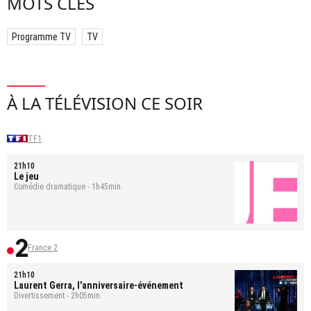
MOTS CLÉS
Programme TV
TV
À LA TÉLÉVISION CE SOIR
TF1
21h10
Le jeu
Comédie dramatique - 1h45min.
France 2
21h10
Laurent Gerra, l'anniversaire-événement
Divertissement - 2h05min.