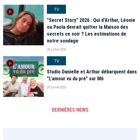
TV
player2
"Secret Story" 2026 : Qui d'Arthur, Léonie
ou Paola devrait quitter la Maison des
secrets ce soir ? Les estimations de
notre sondage
30 juillet 2026
TV
player2
Studio Danielle et Arthur débarquent dans
"L’amour vu du pré" sur M6
29 juillet 2026
DERNIÈRES NEWS