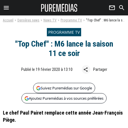
menu
newsletter
search
Accueil
Dernières news
News TV
Programme TV
"Top Chef" : M6 lance la saison 11 ce soir
PROGRAMME TV
"Top Chef" : M6 lance la saison
11 ce soir
share
Publié le 19 février 2020 à 13:10
Partager
Suivez Puremédias sur Google
Ajoutez Puremédias à vos sources préférées
Le chef Paul Pairet remplace cette année Jean-François
Piège.