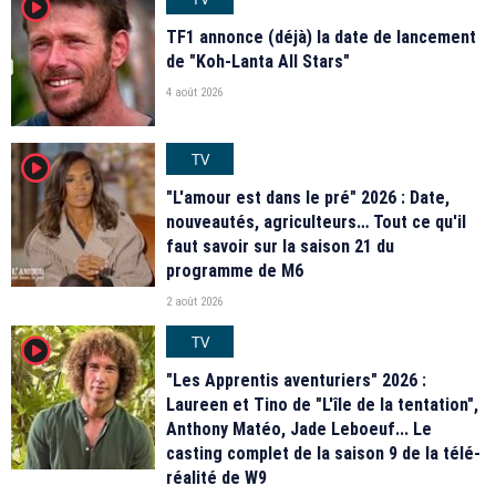
player2
TF1 annonce (déjà) la date de lancement
de "Koh-Lanta All Stars"
4 août 2026
TV
player2
"L'amour est dans le pré" 2026 : Date,
nouveautés, agriculteurs… Tout ce qu'il
faut savoir sur la saison 21 du
programme de M6
2 août 2026
TV
player2
"Les Apprentis aventuriers" 2026 :
Laureen et Tino de "L'île de la tentation",
Anthony Matéo, Jade Leboeuf... Le
casting complet de la saison 9 de la télé-
réalité de W9