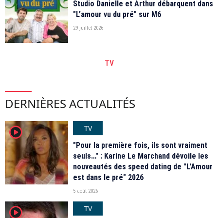
Studio Danielle et Arthur débarquent dans
"L’amour vu du pré" sur M6
29 juillet 2026
TV
DERNIÈRES ACTUALITÉS
TV
player2
"Pour la première fois, ils sont vraiment
seuls…" : Karine Le Marchand dévoile les
nouveautés des speed dating de "L'Amour
est dans le pré" 2026
5 août 2026
TV
player2