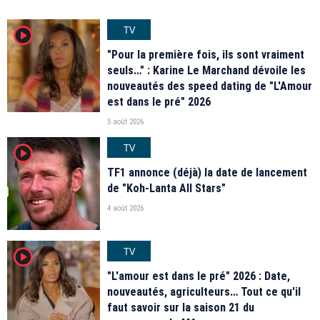
TV
player2
"Pour la première fois, ils sont vraiment
seuls…" : Karine Le Marchand dévoile les
nouveautés des speed dating de "L'Amour
est dans le pré" 2026
5 août 2026
TV
player2
TF1 annonce (déjà) la date de lancement
de "Koh-Lanta All Stars"
4 août 2026
TV
player2
"L'amour est dans le pré" 2026 : Date,
nouveautés, agriculteurs… Tout ce qu'il
faut savoir sur la saison 21 du