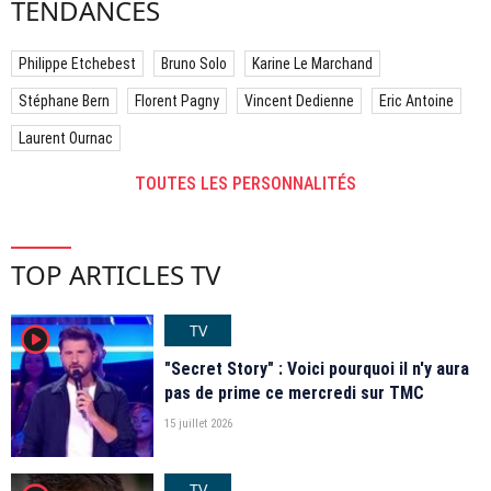
TENDANCES
Philippe Etchebest
Bruno Solo
Karine Le Marchand
Stéphane Bern
Florent Pagny
Vincent Dedienne
Eric Antoine
Laurent Ournac
TOUTES LES PERSONNALITÉS
TOP ARTICLES TV
TV
player2
"Secret Story" : Voici pourquoi il n'y aura
pas de prime ce mercredi sur TMC
15 juillet 2026
TV