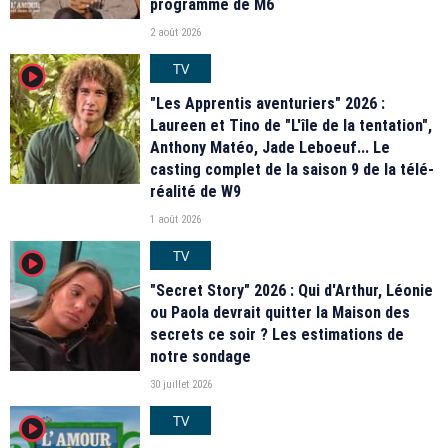
programme de M6
2 août 2026
TV
player2
"Les Apprentis aventuriers" 2026 :
Laureen et Tino de "L'île de la tentation",
Anthony Matéo, Jade Leboeuf... Le
casting complet de la saison 9 de la télé-
réalité de W9
1 août 2026
TV
player2
"Secret Story" 2026 : Qui d'Arthur, Léonie
ou Paola devrait quitter la Maison des
secrets ce soir ? Les estimations de
notre sondage
30 juillet 2026
TV
player2