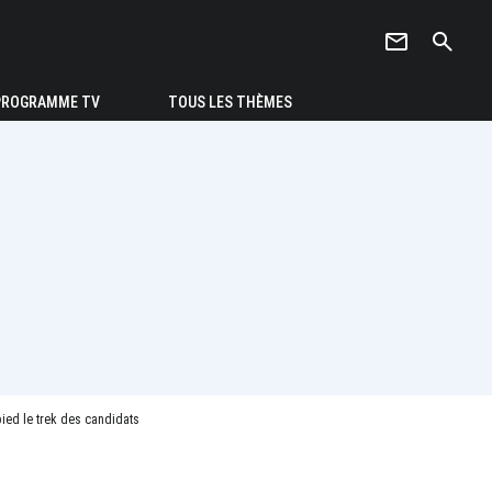
newsletter
search
PROGRAMME TV
TOUS LES THÈMES
pied le trek des candidats