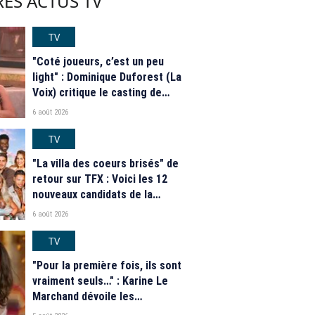
ES ACTUS TV
TV
"Coté joueurs, c’est un peu
light" : Dominique Duforest (La
Voix) critique le casting de
"Secret Story" 2026
6 août 2026
TV
"La villa des coeurs brisés" de
retour sur TFX : Voici les 12
nouveaux candidats de la
saison 2026
6 août 2026
TV
"Pour la première fois, ils sont
vraiment seuls…" : Karine Le
Marchand dévoile les
nouveautés des speed dating