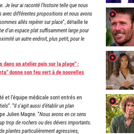
. Je leur ai raconté l'histoire telle que nous
player2
us avec différentes propositions et nous avons
 sommes allés repérer sur place
", détaille le
he d'un espace plat suffisamment large pour
ximité un autre endroit, plus petit, pour le
player2
 dans un atelier puis sur la plage" :
ta" donne son feu vert à de nouvelles
té et l'équipe médicale sont entrés en
player2
tiels
". "
Il s'agit aussi d'établir un plan
ipe Julien Magne. "
Nous avons en ce sens
coup trop de rochers ou des dévers importants.
as de plantes particulièrement agressives,