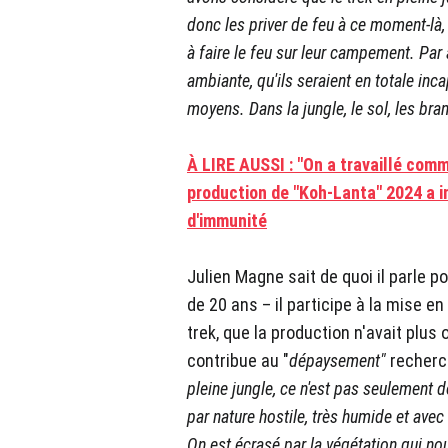
donc les priver de feu à ce moment-là, c
à faire le feu sur leur campement. Par a
ambiante, qu'ils seraient en totale inc
moyens. Dans la jungle, le sol, les bra
À LIRE AUSSI : "On a travaillé co
production de "Koh-Lanta" 2024 a i
d'immunité
Julien Magne sait de quoi il parle po
de 20 ans – il participe à la mise e
trek, que la production n'avait plus
contribue au "
dépaysement"
recherch
pleine jungle, ce n'est pas seulement d
par nature hostile, très humide et avec 
On est écrasé par la végétation qui no