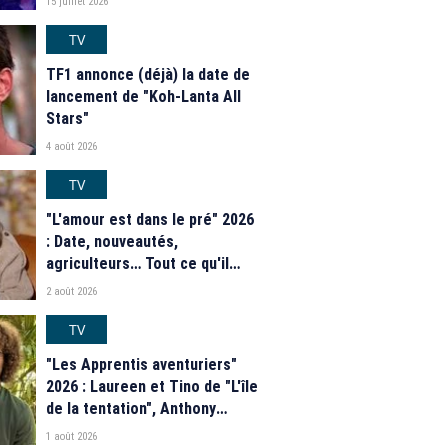
15 juillet 2026
TV
TF1 annonce (déjà) la date de
lancement de "Koh-Lanta All
Stars"
4 août 2026
TV
"L'amour est dans le pré" 2026
: Date, nouveautés,
agriculteurs… Tout ce qu'il
faut savoir sur la saison 21 du
2 août 2026
programme de M6
TV
"Les Apprentis aventuriers"
2026 : Laureen et Tino de "L'île
de la tentation", Anthony
Matéo, Jade Leboeuf... Le
1 août 2026