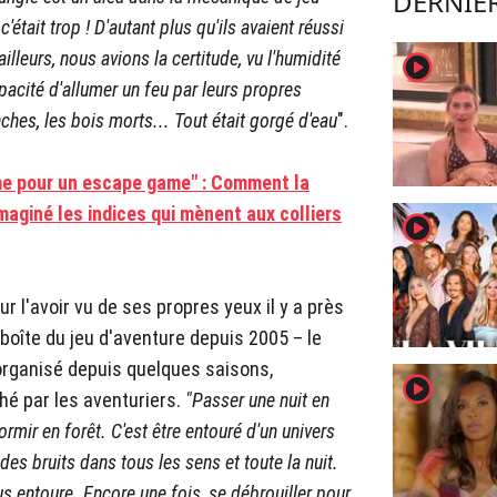
DERNIÈR
'était trop ! D'autant plus qu'ils avaient réussi
illeurs, nous avions la certitude, vu l'humidité
player2
apacité d'allumer un feu par leurs propres
nches, les bois morts... Tout était gorgé d'eau
".
mme pour un escape game" : Comment la
maginé les indices qui mènent aux colliers
player2
ur l'avoir vu de ses propres yeux il y a près
n boîte du jeu d'aventure depuis 2005 – le
 organisé depuis quelques saisons,
player2
é par les aventuriers.
"Passer une nuit en
ormir en forêt. C'est être entouré d'un univers
des bruits dans tous les sens et toute la nuit.
us entoure. Encore une fois,
se débrouiller pour