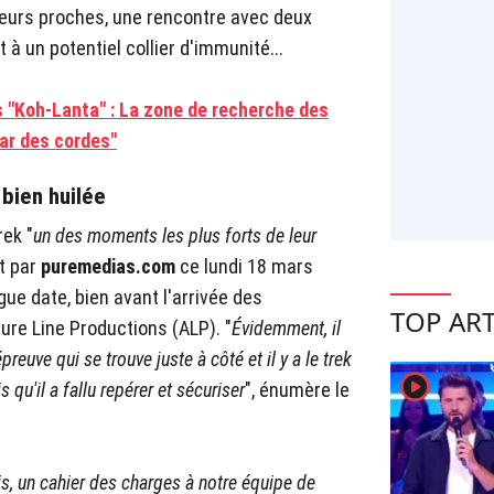
leurs proches, une rencontre avec deux
à un potentiel collier d'immunité...
s "Koh-Lanta" : La zone de recherche des
par des cordes"
bien huilée
rek "
un des moments les plus forts de leur
nt par
puremedias.com
ce lundi 18 mars
e date, bien avant l'arrivée des
TOP ART
ure Line Productions (ALP). "
Évidemment, il
'épreuve qui se trouve juste à côté et il y a le trek
player2
 qu'il a fallu repérer et sécuriser
", énumère le
ois, un cahier des charges à notre équipe de