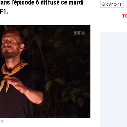
ans l'épisode 6 diffusé ce mardi
Eric Antoine
F1.
TO
TF1.