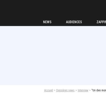
NEWS
AUDIENCES
ZAPPI
Accueil
Dernières news
Interview
"Un des mome