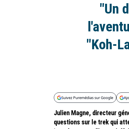
"Un d
l'avent
"Koh-La
Suivez Puremédias sur Google
Aj
Julien Magne, directeur gén
questions sur le trek qui at