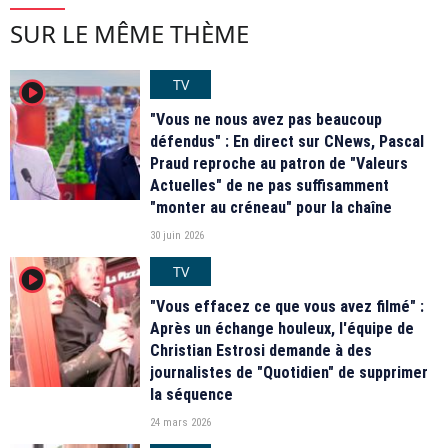
SUR LE MÊME THÈME
TV
player2
"Vous ne nous avez pas beaucoup
défendus" : En direct sur CNews, Pascal
Praud reproche au patron de "Valeurs
Actuelles" de ne pas suffisamment
"monter au créneau" pour la chaîne
30 juin 2026
TV
player2
"Vous effacez ce que vous avez filmé" :
Après un échange houleux, l'équipe de
Christian Estrosi demande à des
journalistes de "Quotidien" de supprimer
la séquence
24 mars 2026