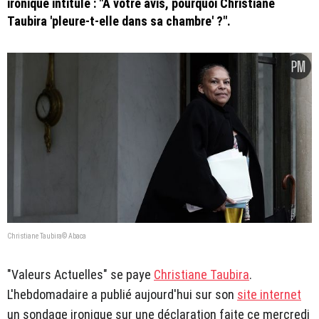
ironique intitulé : "A votre avis, pourquoi Christiane
Taubira 'pleure-t-elle dans sa chambre' ?".
Christiane Taubira© Abaca
"Valeurs Actuelles" se paye
Christiane Taubira
.
L'hebdomadaire a publié aujourd'hui sur son
site internet
un sondage ironique sur une déclaration faite ce mercredi