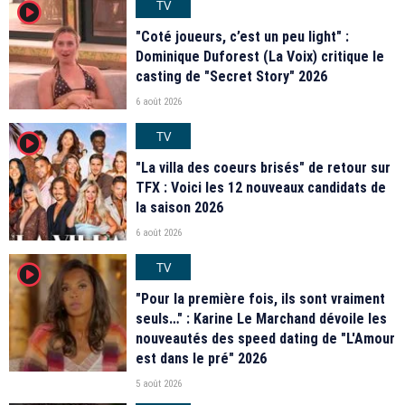
TV
player2
"Coté joueurs, c’est un peu light" :
Dominique Duforest (La Voix) critique le
casting de "Secret Story" 2026
6 août 2026
TV
player2
"La villa des coeurs brisés" de retour sur
TFX : Voici les 12 nouveaux candidats de
la saison 2026
6 août 2026
TV
player2
"Pour la première fois, ils sont vraiment
seuls…" : Karine Le Marchand dévoile les
nouveautés des speed dating de "L'Amour
est dans le pré" 2026
5 août 2026