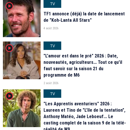
TV
player2
TF1 annonce (déjà) la date de lancement
de "Koh-Lanta All Stars"
4 août 2026
TV
player2
"L'amour est dans le pré" 2026 : Date,
nouveautés, agriculteurs… Tout ce qu'il
faut savoir sur la saison 21 du
programme de M6
2 août 2026
TV
player2
"Les Apprentis aventuriers" 2026 :
Laureen et Tino de "L'île de la tentation",
Anthony Matéo, Jade Leboeuf... Le
casting complet de la saison 9 de la télé-
réalité de W9