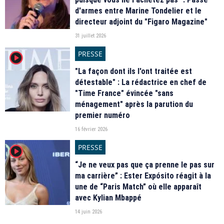
d'armes entre Marine Tondelier et le
directeur adjoint du "Figaro Magazine"
31 juillet 2026
PRESSE
player2
"La façon dont ils l'ont traitée est
détestable" : La rédactrice en chef de
"Time France" évincée "sans
ménagement" après la parution du
premier numéro
16 février 2026
PRESSE
player2
“Je ne veux pas que ça prenne le pas sur
ma carrière” : Ester Expósito réagit à la
une de “Paris Match” où elle apparaît
avec Kylian Mbappé
14 juin 2026