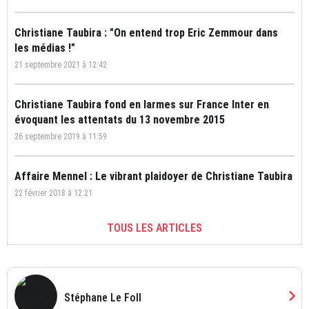
Christiane Taubira : "On entend trop Eric Zemmour dans
les médias !"
21 septembre 2021 à 12:42
Christiane Taubira fond en larmes sur France Inter en
évoquant les attentats du 13 novembre 2015
26 septembre 2019 à 11:59
Affaire Mennel : Le vibrant plaidoyer de Christiane Taubira
22 février 2018 à 12:21
TOUS LES ARTICLES
chevron_right
Stéphane Le Foll