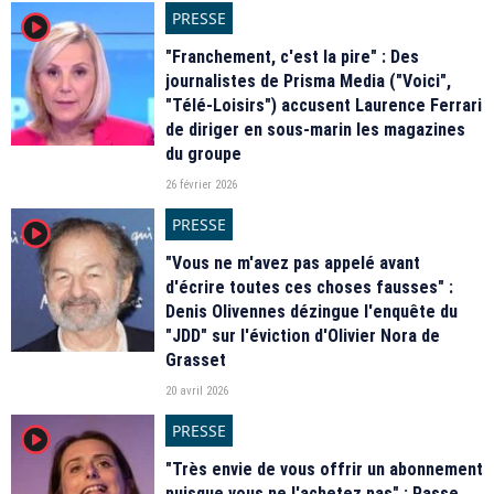
PRESSE
player2
"Franchement, c'est la pire" : Des
journalistes de Prisma Media ("Voici",
"Télé-Loisirs") accusent Laurence Ferrari
de diriger en sous-marin les magazines
du groupe
26 février 2026
PRESSE
player2
"Vous ne m'avez pas appelé avant
d'écrire toutes ces choses fausses" :
Denis Olivennes dézingue l'enquête du
"JDD" sur l'éviction d'Olivier Nora de
Grasset
20 avril 2026
PRESSE
player2
"Très envie de vous offrir un abonnement
puisque vous ne l'achetez pas" : Passe