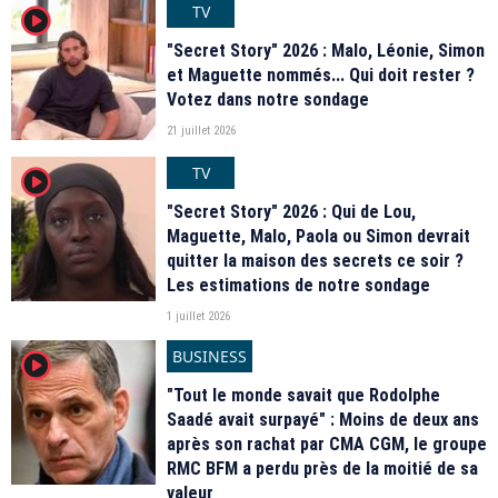
TV
player2
"Secret Story" 2026 : Malo, Léonie, Simon
et Maguette nommés... Qui doit rester ?
Votez dans notre sondage
21 juillet 2026
TV
player2
"Secret Story" 2026 : Qui de Lou,
Maguette, Malo, Paola ou Simon devrait
quitter la maison des secrets ce soir ?
Les estimations de notre sondage
1 juillet 2026
BUSINESS
player2
"Tout le monde savait que Rodolphe
Saadé avait surpayé" : Moins de deux ans
après son rachat par CMA CGM, le groupe
RMC BFM a perdu près de la moitié de sa
valeur