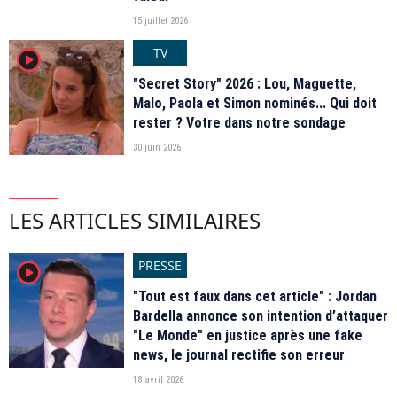
15 juillet 2026
TV
player2
"Secret Story" 2026 : Lou, Maguette,
Malo, Paola et Simon nominés... Qui doit
rester ? Votre dans notre sondage
30 juin 2026
LES ARTICLES SIMILAIRES
PRESSE
player2
"Tout est faux dans cet article" : Jordan
Bardella annonce son intention d’attaquer
"Le Monde" en justice après une fake
news, le journal rectifie son erreur
18 avril 2026