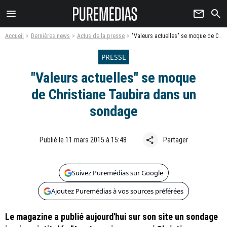
menu
newsletter
search
Accueil
Dernières news
Actus de la presse
"Valeurs actuelles" se moque de Christiane Taubira dans un sondage
PRESSE
"Valeurs actuelles" se moque
de Christiane Taubira dans un
sondage
share
Publié le 11 mars 2015 à 15:48
Partager
Suivez Puremédias sur Google
Ajoutez Puremédias à vos sources préférées
Le magazine a publié aujourd'hui sur son site un sondage