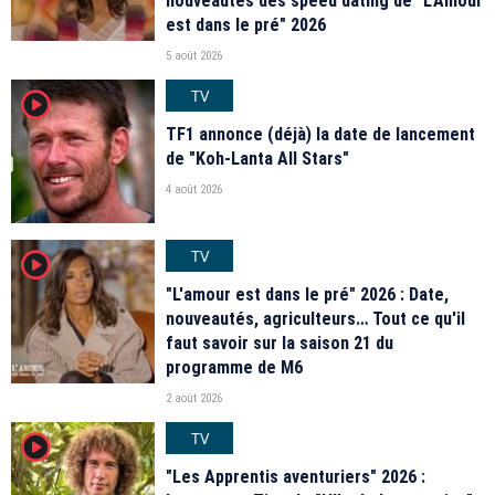
nouveautés des speed dating de "L'Amour
est dans le pré" 2026
5 août 2026
TV
player2
TF1 annonce (déjà) la date de lancement
de "Koh-Lanta All Stars"
4 août 2026
TV
player2
"L'amour est dans le pré" 2026 : Date,
nouveautés, agriculteurs… Tout ce qu'il
faut savoir sur la saison 21 du
programme de M6
2 août 2026
TV
player2
"Les Apprentis aventuriers" 2026 :