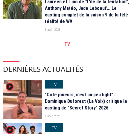
Laureen et Tino de "L'île de la tentation",
Anthony Matéo, Jade Leboeuf... Le
casting complet de la saison 9 de la télé-
réalité de W9
1 août 2026
TV
DERNIÈRES ACTUALITÉS
TV
player2
"Coté joueurs, c’est un peu light" :
Dominique Duforest (La Voix) critique le
casting de "Secret Story" 2026
6 août 2026
TV
player2