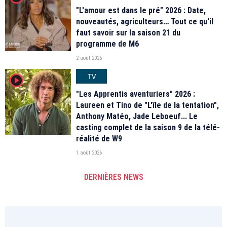
"L'amour est dans le pré" 2026 : Date,
nouveautés, agriculteurs… Tout ce qu'il
faut savoir sur la saison 21 du
programme de M6
2 août 2026
TV
player2
"Les Apprentis aventuriers" 2026 :
Laureen et Tino de "L'île de la tentation",
Anthony Matéo, Jade Leboeuf... Le
casting complet de la saison 9 de la télé-
réalité de W9
1 août 2026
DERNIÈRES NEWS