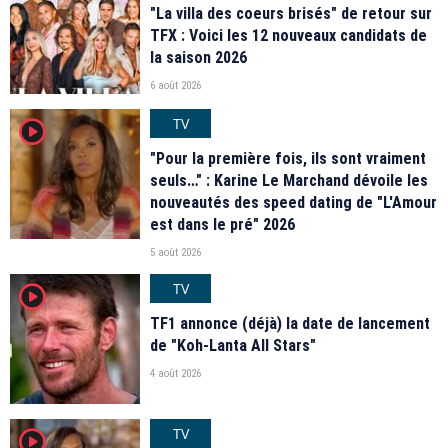
"La villa des coeurs brisés" de retour sur
TFX : Voici les 12 nouveaux candidats de
la saison 2026
6 août 2026
TV
player2
"Pour la première fois, ils sont vraiment
seuls…" : Karine Le Marchand dévoile les
nouveautés des speed dating de "L'Amour
est dans le pré" 2026
5 août 2026
TV
player2
TF1 annonce (déjà) la date de lancement
de "Koh-Lanta All Stars"
4 août 2026
TV
player2