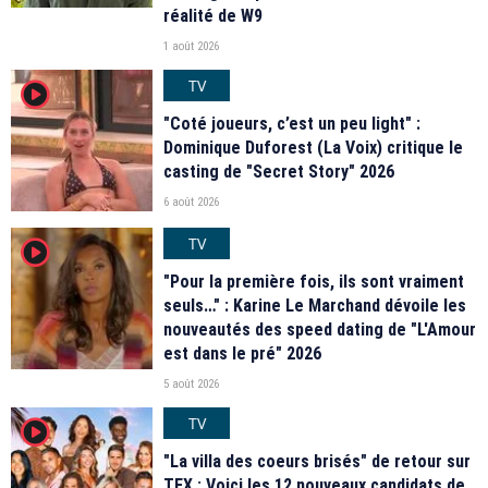
réalité de W9
1 août 2026
TV
player2
"Coté joueurs, c’est un peu light" :
Dominique Duforest (La Voix) critique le
casting de "Secret Story" 2026
6 août 2026
TV
player2
"Pour la première fois, ils sont vraiment
seuls…" : Karine Le Marchand dévoile les
nouveautés des speed dating de "L'Amour
est dans le pré" 2026
5 août 2026
TV
player2
"La villa des coeurs brisés" de retour sur
TFX : Voici les 12 nouveaux candidats de