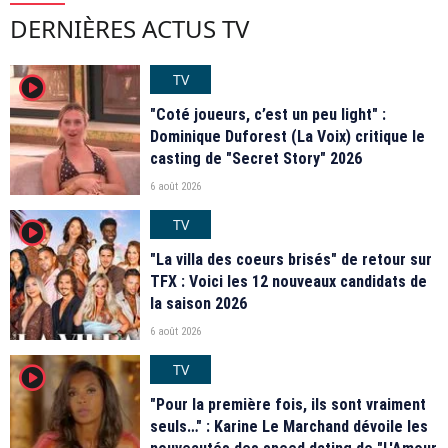
DERNIÈRES ACTUS TV
TV
player2
"Coté joueurs, c’est un peu light" :
Dominique Duforest (La Voix) critique le
casting de "Secret Story" 2026
6 août 2026
TV
player2
"La villa des coeurs brisés" de retour sur
TFX : Voici les 12 nouveaux candidats de
la saison 2026
6 août 2026
TV
player2
"Pour la première fois, ils sont vraiment
seuls…" : Karine Le Marchand dévoile les