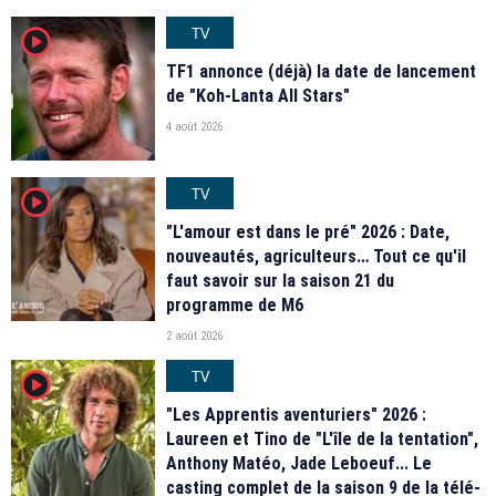
TV
player2
TF1 annonce (déjà) la date de lancement
de "Koh-Lanta All Stars"
4 août 2026
TV
player2
"L'amour est dans le pré" 2026 : Date,
nouveautés, agriculteurs… Tout ce qu'il
faut savoir sur la saison 21 du
programme de M6
2 août 2026
TV
player2
"Les Apprentis aventuriers" 2026 :
Laureen et Tino de "L'île de la tentation",
Anthony Matéo, Jade Leboeuf... Le
casting complet de la saison 9 de la télé-