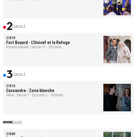
France 2
21h10
Fort Boyard
- L'Unicef et le Refuge
Divertissement - Saison 37 - 2h15min.
France 3
21h10
Cassandre
- Zone blanche
Série - Saison 7 - Épisode 2 - 1h35min.
Canal+
21h00