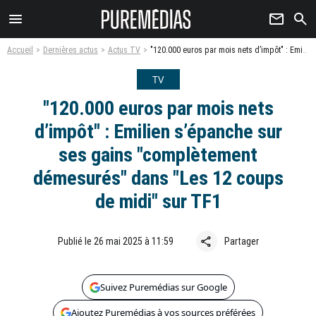
menu
newsletter
search
Accueil
Dernières actus
Actus TV
"120.000 euros par mois nets d’impôt" : Emilien s’épanche sur ses gains "complètement démesurés" dans "Les 12 coups de midi" sur TF1
TV
"120.000 euros par mois nets
d’impôt" : Emilien s’épanche sur
ses gains "complètement
démesurés" dans "Les 12 coups
de midi" sur TF1
share
Publié le 26 mai 2025 à 11:59
Partager
Suivez Puremédias sur Google
Ajoutez Puremédias à vos sources préférées