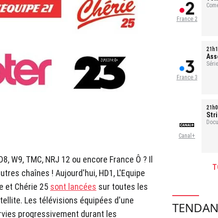
Comé
France 2
21h1
Ass
Série
France 3
21h0
Str
Docu
Canal+
D8, W9, TMC, NRJ 12 ou encore France Ô ? Il
T
autres chaînes ! Aujourd'hui, HD1, L'Equipe
e et Chérie 25
sont lancées
sur toutes les
ellite. Les télévisions équipées d'une
TENDAN
ervies progressivement durant les