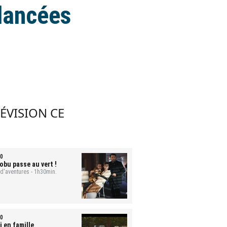
 lancées
LÉVISION CE
0
obu passe au vert !
 d'aventures - 1h30min.
0
i en famille