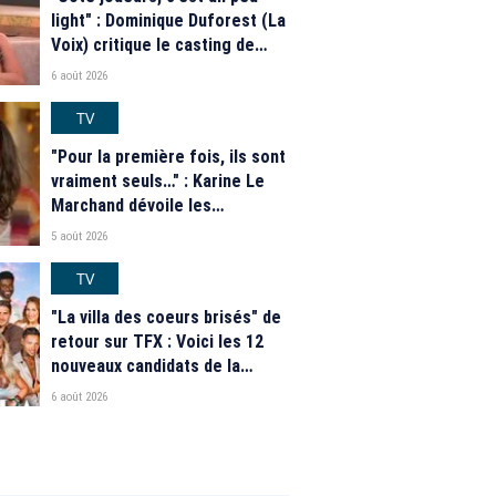
light" : Dominique Duforest (La
Voix) critique le casting de
"Secret Story" 2026
6 août 2026
TV
"Pour la première fois, ils sont
vraiment seuls…" : Karine Le
Marchand dévoile les
nouveautés des speed dating
5 août 2026
de "L'Amour est dans le pré"
2026
TV
"La villa des coeurs brisés" de
retour sur TFX : Voici les 12
nouveaux candidats de la
saison 2026
6 août 2026