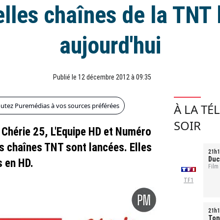
lles chaînes de la TNT
aujourd'hui
Publié le 12 décembre 2012 à 09:35
outez Puremédias à vos sources préférées
À LA TÉ
SOIR
Chérie 25, L'Equipe HD et Numéro
es chaînes TNT sont lancées. Elles
21h1
Duc
s en HD.
Film
TF1
21h1
Ton