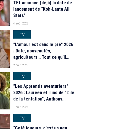
TF1 annonce (déjà) la date de
lancement de "Koh-Lanta All
Stars"
4 août 2026
TV
"L'amour est dans le pré" 2026
: Date, nouveautés,
agriculteurs… Tout ce qu'il
faut savoir sur la saison 21 du
2 août 2026
programme de M6
TV
"Les Apprentis aventuriers"
2026 : Laureen et Tino de "L'île
de la tentation", Anthony
Matéo, Jade Leboeuf... Le
1 août 2026
casting complet de la saison 9
de la télé-réalité de W9
TV
"Coté joueurs, c’est un peu