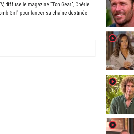
, diffuse le magazine "Top Gear", Chérie
Bomb Girl" pour lancer sa chaîne destinée
player2
player2
player2