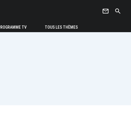
newsletter
search
PROGRAMME TV
TOUS LES THÈMES