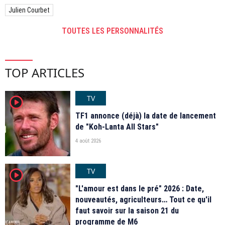
Julien Courbet
TOUTES LES PERSONNALITÉS
TOP ARTICLES
TV
player2
TF1 annonce (déjà) la date de lancement
de "Koh-Lanta All Stars"
4 août 2026
TV
player2
"L'amour est dans le pré" 2026 : Date,
nouveautés, agriculteurs… Tout ce qu'il
faut savoir sur la saison 21 du
programme de M6