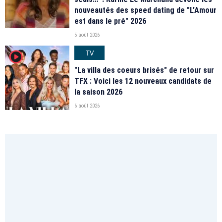
nouveautés des speed dating de "L'Amour
est dans le pré" 2026
5 août 2026
TV
player2
"La villa des coeurs brisés" de retour sur
TFX : Voici les 12 nouveaux candidats de
la saison 2026
6 août 2026