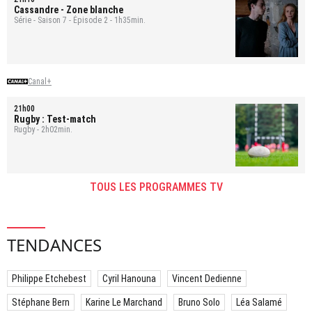
Cassandre
- Zone blanche
Série - Saison 7 - Épisode 2 - 1h35min.
Canal+
21h00
Rugby : Test-match
Rugby - 2h02min.
TOUS LES PROGRAMMES TV
TENDANCES
Philippe Etchebest
Cyril Hanouna
Vincent Dedienne
Stéphane Bern
Karine Le Marchand
Bruno Solo
Léa Salamé