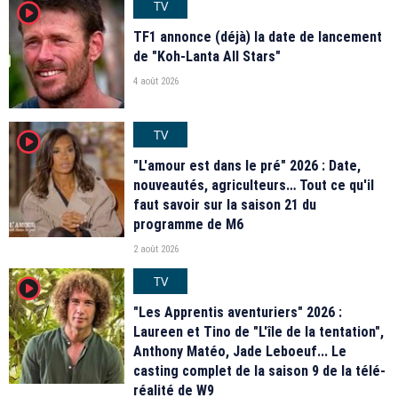
TV
player2
TF1 annonce (déjà) la date de lancement
de "Koh-Lanta All Stars"
4 août 2026
TV
player2
"L'amour est dans le pré" 2026 : Date,
nouveautés, agriculteurs… Tout ce qu'il
faut savoir sur la saison 21 du
programme de M6
2 août 2026
TV
player2
"Les Apprentis aventuriers" 2026 :
Laureen et Tino de "L'île de la tentation",
Anthony Matéo, Jade Leboeuf... Le
casting complet de la saison 9 de la télé-
réalité de W9