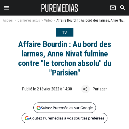
menu
newsletter
search
Accueil
Dernières actus
Video
Affaire Bourdin : Au bord des larmes, Anne Nivat fulmine contre "le torchon absolu" du "Parisien"
TV
Affaire Bourdin : Au bord des
larmes, Anne Nivat fulmine
contre "le torchon absolu" du
"Parisien"
share
Publié le 2 février 2022 à 14:30
Partager
Suivez Puremédias sur Google
Ajoutez Puremédias à vos sources préférées