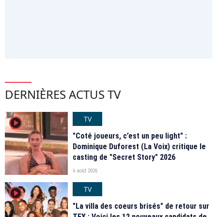
DERNIÈRES ACTUS TV
TV
player2
"Coté joueurs, c’est un peu light" :
Dominique Duforest (La Voix) critique le
casting de "Secret Story" 2026
6 août 2026
TV
player2
"La villa des coeurs brisés" de retour sur
TFX : Voici les 12 nouveaux candidats de