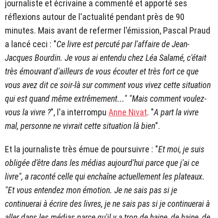
journaliste et écrivaine a commenté et apporté ses
réflexions autour de l'actualité pendant près de 90
minutes. Mais avant de refermer l'émission, Pascal Praud
a lancé ceci : "
Ce livre est percuté par l'affaire de Jean-
Jacques Bourdin. Je vous ai entendu chez Léa Salamé, c'était
très émouvant d'ailleurs de vous écouter et très fort ce que
vous avez dit ce soir-là sur comment vous vivez cette situation
qui est quand même extrêmement..." "Mais comment voulez-
vous la vivre ?
", l'a interrompu
Anne Nivat
. "
A part la vivre
mal, personne ne vivrait cette situation là bien
".
Et la journaliste très émue de poursuivre : "
Et moi, je suis
obligée d'être dans les médias aujourd'hui parce que j'ai ce
livre", a raconté celle qui enchaîne actuellement les plateaux.
"Et vous entendez mon émotion. Je ne sais pas si je
continuerai à écrire des livres, je ne sais pas si je continuerai à
aller dans les médias parce qu'il y a trop de haine, de haine, de