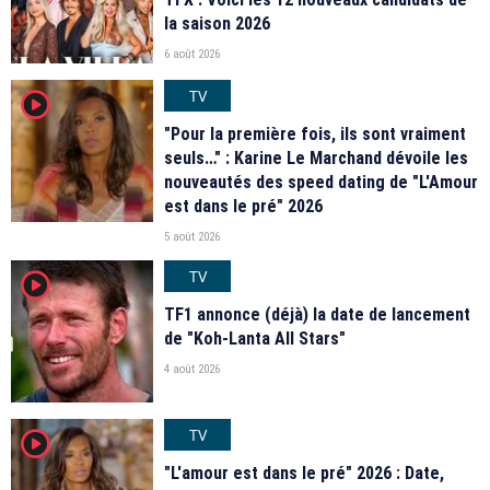
la saison 2026
6 août 2026
TV
player2
"Pour la première fois, ils sont vraiment
seuls…" : Karine Le Marchand dévoile les
nouveautés des speed dating de "L'Amour
est dans le pré" 2026
5 août 2026
TV
player2
TF1 annonce (déjà) la date de lancement
de "Koh-Lanta All Stars"
4 août 2026
TV
player2
"L'amour est dans le pré" 2026 : Date,