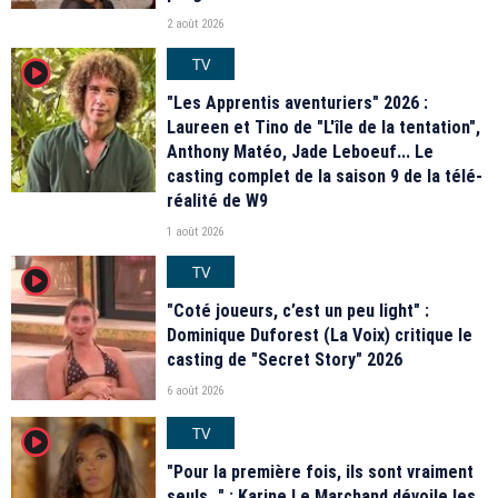
2 août 2026
TV
player2
"Les Apprentis aventuriers" 2026 :
Laureen et Tino de "L'île de la tentation",
Anthony Matéo, Jade Leboeuf... Le
casting complet de la saison 9 de la télé-
réalité de W9
1 août 2026
TV
player2
"Coté joueurs, c’est un peu light" :
Dominique Duforest (La Voix) critique le
casting de "Secret Story" 2026
6 août 2026
TV
player2
"Pour la première fois, ils sont vraiment
seuls…" : Karine Le Marchand dévoile les