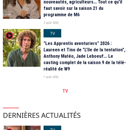
nouveautés, agriculteurs… Tout ce qu'il
faut savoir sur la saison 21 du
programme de M6
2 août 2026
TV
player2
"Les Apprentis aventuriers" 2026 :
Laureen et Tino de "L'île de la tentation",
Anthony Matéo, Jade Leboeuf... Le
casting complet de la saison 9 de la télé-
réalité de W9
1 août 2026
TV
DERNIÈRES ACTUALITÉS
TV