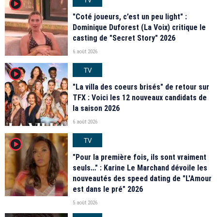
player2
"Coté joueurs, c’est un peu light" :
Dominique Duforest (La Voix) critique le
casting de "Secret Story" 2026
6 août 2026
TV
player2
"La villa des coeurs brisés" de retour sur
TFX : Voici les 12 nouveaux candidats de
la saison 2026
6 août 2026
TV
player2
"Pour la première fois, ils sont vraiment
seuls…" : Karine Le Marchand dévoile les
nouveautés des speed dating de "L'Amour
est dans le pré" 2026
5 août 2026