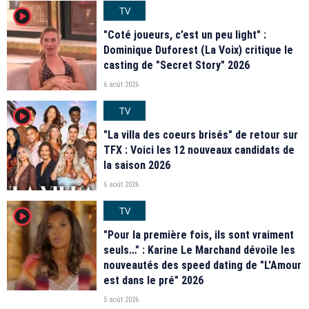
TV
player2
"Coté joueurs, c’est un peu light" :
Dominique Duforest (La Voix) critique le
casting de "Secret Story" 2026
6 août 2026
TV
player2
"La villa des coeurs brisés" de retour sur
TFX : Voici les 12 nouveaux candidats de
la saison 2026
6 août 2026
TV
player2
"Pour la première fois, ils sont vraiment
seuls…" : Karine Le Marchand dévoile les
nouveautés des speed dating de "L'Amour
est dans le pré" 2026
5 août 2026