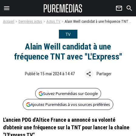
menu
newsletter
search
Accueil
Dernières actus
Actus TV
Alain Weill candidat à une fréquence TNT avec "L'Express"
TV
Alain Weill candidat à une
fréquence TNT avec "L'Express"
share
Publié le 15 mai 2024 à 14:47
Partager
Suivez Puremédias sur Google
Ajoutez Puremédias à vos sources préférées
L'ancien PDG d'Altice France a annoncé sa volonté
d'obtenir une fréquence sur la TNT pour lancer la chaîne
"L'Express TV".