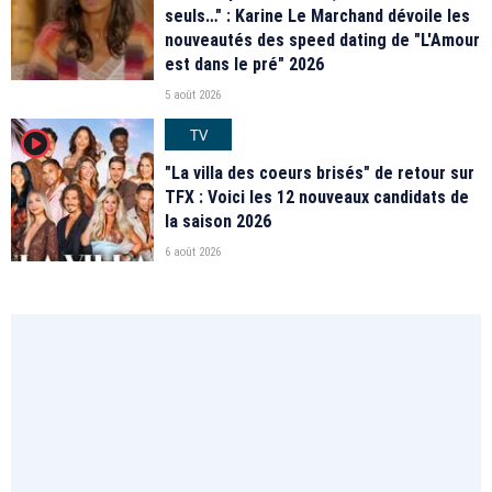
seuls…" : Karine Le Marchand dévoile les
nouveautés des speed dating de "L'Amour
est dans le pré" 2026
5 août 2026
TV
player2
"La villa des coeurs brisés" de retour sur
TFX : Voici les 12 nouveaux candidats de
la saison 2026
6 août 2026