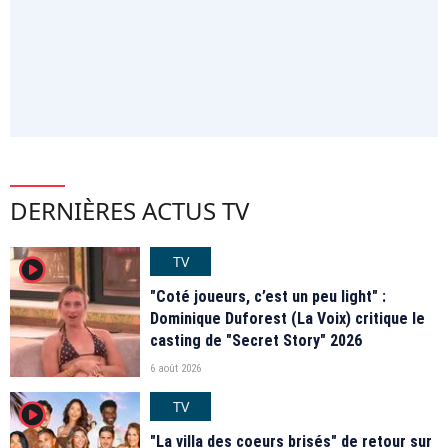
DERNIÈRES ACTUS TV
TV
player2
"Coté joueurs, c’est un peu light" :
Dominique Duforest (La Voix) critique le
casting de "Secret Story" 2026
6 août 2026
TV
player2
"La villa des coeurs brisés" de retour sur