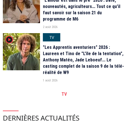
"L'amour est dans le pré" 2026 : Date,
nouveautés, agriculteurs… Tout ce qu'il
faut savoir sur la saison 21 du
programme de M6
2 août 2026
TV
player2
"Les Apprentis aventuriers" 2026 :
Laureen et Tino de "L'île de la tentation",
Anthony Matéo, Jade Leboeuf... Le
casting complet de la saison 9 de la télé-
réalité de W9
1 août 2026
TV
DERNIÈRES ACTUALITÉS