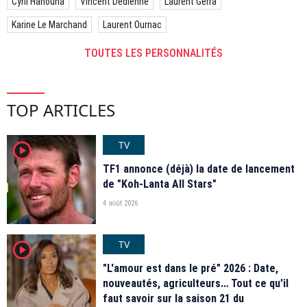
Cyril Hanouna
Vincent Dedienne
Laurent Gerra
Karine Le Marchand
Laurent Ournac
TOUTES LES PERSONNALITÉS
TOP ARTICLES
TV
player2
TF1 annonce (déjà) la date de lancement
de "Koh-Lanta All Stars"
4 août 2026
TV
player2
"L'amour est dans le pré" 2026 : Date,
nouveautés, agriculteurs… Tout ce qu'il
faut savoir sur la saison 21 du