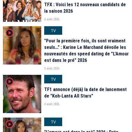
TFX : Voici les 12 nouveaux candidats de
la saison 2026
6 août 2026
TV
player2
"Pour la première fois, ils sont vraiment
seuls…" : Karine Le Marchand dévoile les
nouveautés des speed dating de "L'Amour
est dans le pré" 2026
5 août 2026
TV
player2
TF1 annonce (déjà) la date de lancement
de "Koh-Lanta All Stars"
4 août 2026
TV
player2