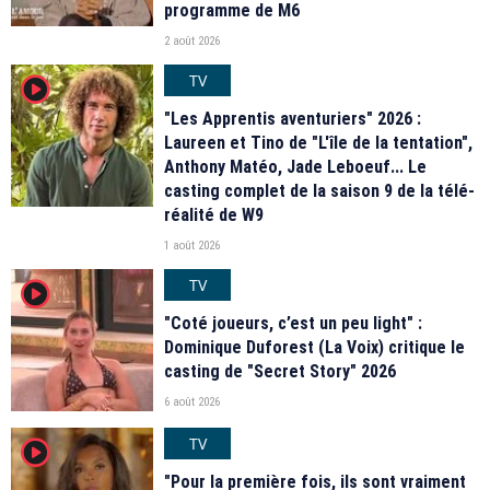
programme de M6
2 août 2026
TV
player2
"Les Apprentis aventuriers" 2026 :
Laureen et Tino de "L'île de la tentation",
Anthony Matéo, Jade Leboeuf... Le
casting complet de la saison 9 de la télé-
réalité de W9
1 août 2026
TV
player2
"Coté joueurs, c’est un peu light" :
Dominique Duforest (La Voix) critique le
casting de "Secret Story" 2026
6 août 2026
TV
player2
"Pour la première fois, ils sont vraiment