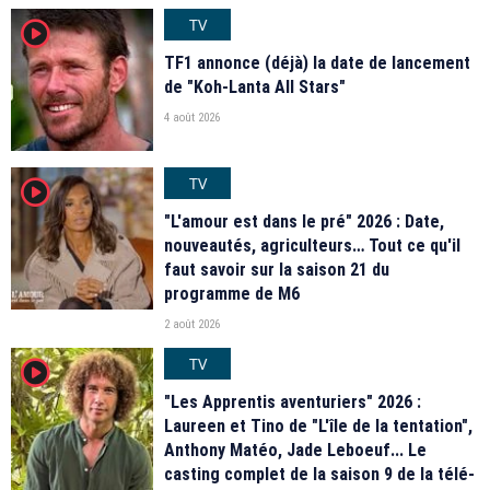
TV
player2
TF1 annonce (déjà) la date de lancement
de "Koh-Lanta All Stars"
4 août 2026
TV
player2
"L'amour est dans le pré" 2026 : Date,
nouveautés, agriculteurs… Tout ce qu'il
faut savoir sur la saison 21 du
programme de M6
2 août 2026
TV
player2
"Les Apprentis aventuriers" 2026 :
Laureen et Tino de "L'île de la tentation",
Anthony Matéo, Jade Leboeuf... Le
casting complet de la saison 9 de la télé-