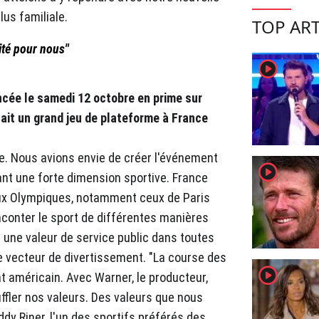
lus familiale.
TOP ART
lité pour nous"
player2
cée le samedi 12 octobre en prime sur
uait un grand jeu de plateforme à France
re. Nous avions envie de créer l'événement
player2
ant une forte dimension sportive. France
eux Olympiques, notamment ceux de Paris
aconter le sport de différentes manières
e une valeur de service public dans toutes
le vecteur de divertissement. "La course des
player2
 américain. Avec Warner, le producteur,
suffler nos valeurs. Des valeurs que nous
dy Riner, l'un des sportifs préférés des