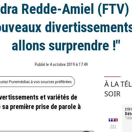
dra Redde-Amiel (FTV) 
ouveaux divertissements
allons surprendre !"
Publié le 4 octobre 2019 à 17:49
outez Puremédias à vos sources préférées
À LA TÉ
SOIR
ivertissements et variétés de
 sa première prise de parole à
21h1
Dét
tou
Télé
TF1