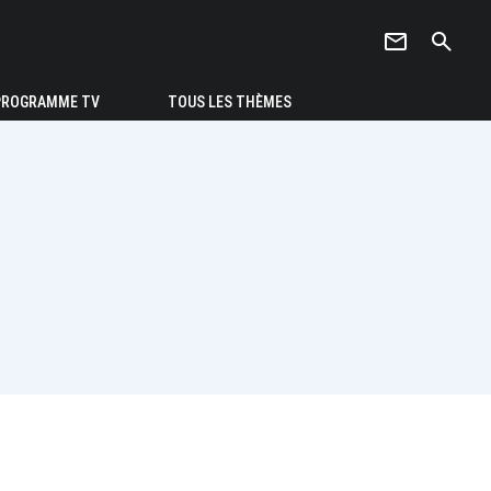
newsletter
search
PROGRAMME TV
TOUS LES THÈMES