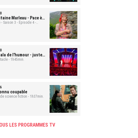
0
itaine Marleau
- Pace è
ute
 - Saison 3 - Épisode 4 -
min.
0
ala de l'humour - juste
 rire
tacle - 1h45min.
6
onnu coupable
 de science fiction - 1h37min.
OUS LES PROGRAMMES TV