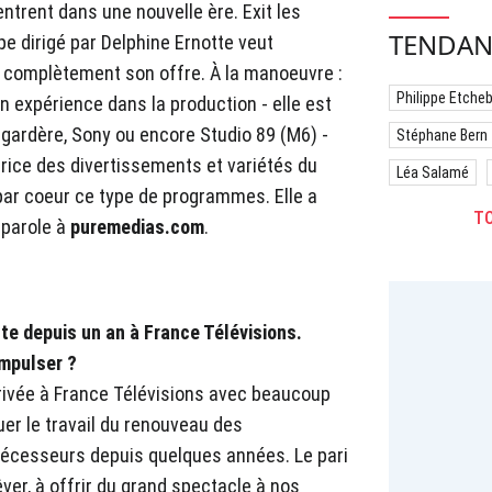
ntrent dans une nouvelle ère. Exit les
TENDAN
pe dirigé par Delphine Ernotte veut
 complètement son offre. À la manoeuvre :
Philippe Etche
 expérience dans la production - elle est
ardère, Sony ou encore Studio 89 (M6) -
Stéphane Bern
trice des divertissements et variétés du
Léa Salamé
par coeur ce type de programmes. Elle a
TO
 parole à
puremedias.com
.
e depuis un an à France Télévisions.
mpulser ?
rrivée à France Télévisions avec beaucoup
er le travail du renouveau des
décesseurs depuis quelques années. Le pari
êver, à offrir du grand spectacle à nos