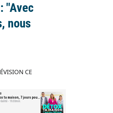
: "Avec
, nous
LÉVISION CE
0
ox ta maison, 7 jours pour
t ranger
réalité - 1h30min.
- Mona et Bastien