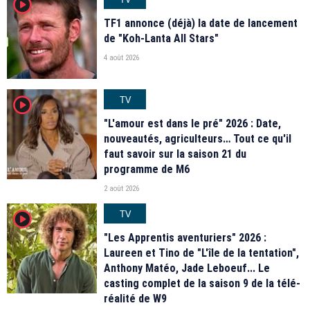
player2
TF1 annonce (déjà) la date de lancement
de "Koh-Lanta All Stars"
4 août 2026
TV
player2
"L'amour est dans le pré" 2026 : Date,
nouveautés, agriculteurs… Tout ce qu'il
faut savoir sur la saison 21 du
programme de M6
2 août 2026
TV
player2
"Les Apprentis aventuriers" 2026 :
Laureen et Tino de "L'île de la tentation",
Anthony Matéo, Jade Leboeuf... Le
casting complet de la saison 9 de la télé-
réalité de W9