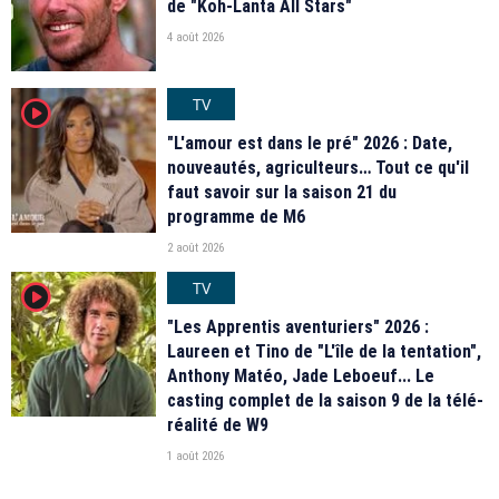
de "Koh-Lanta All Stars"
4 août 2026
TV
player2
"L'amour est dans le pré" 2026 : Date,
nouveautés, agriculteurs… Tout ce qu'il
faut savoir sur la saison 21 du
programme de M6
2 août 2026
TV
player2
"Les Apprentis aventuriers" 2026 :
Laureen et Tino de "L'île de la tentation",
Anthony Matéo, Jade Leboeuf... Le
casting complet de la saison 9 de la télé-
réalité de W9
1 août 2026