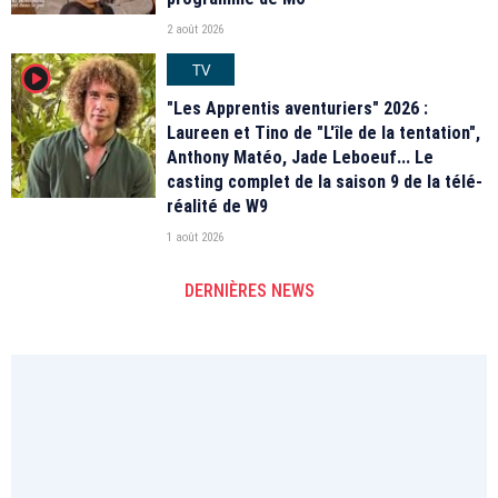
2 août 2026
TV
player2
"Les Apprentis aventuriers" 2026 :
Laureen et Tino de "L'île de la tentation",
Anthony Matéo, Jade Leboeuf... Le
casting complet de la saison 9 de la télé-
réalité de W9
1 août 2026
DERNIÈRES NEWS