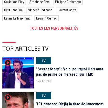
Guillaume Pley
Stéphane Bern
Philippe Etchebest
Cyril Hanouna
Vincent Dedienne
Laurent Gerra
Karine Le Marchand
Laurent Ournac
TOUTES LES PERSONNALITÉS
TOP ARTICLES TV
TV
player2
"Secret Story" : Voici pourquoi il n'y aura
pas de prime ce mercredi sur TMC
15 juillet 2026
TV
player2
TF1 annonce (déjà) la date de lancement