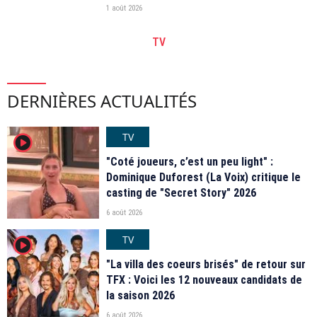
1 août 2026
TV
DERNIÈRES ACTUALITÉS
TV
player2
"Coté joueurs, c’est un peu light" :
Dominique Duforest (La Voix) critique le
casting de "Secret Story" 2026
6 août 2026
TV
player2
"La villa des coeurs brisés" de retour sur
TFX : Voici les 12 nouveaux candidats de
la saison 2026
6 août 2026