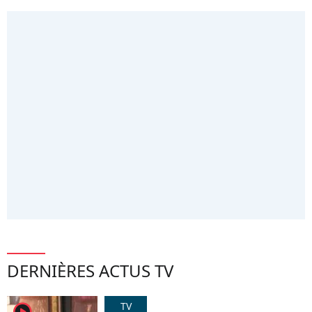
DERNIÈRES ACTUS TV
TV
player2