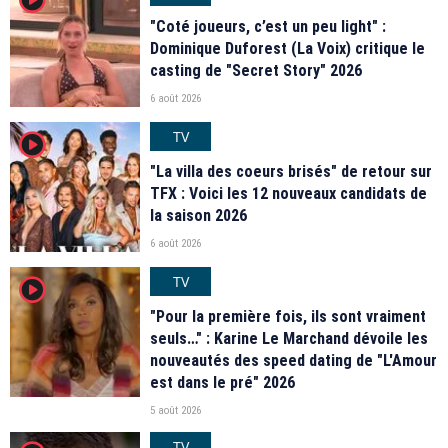
"Coté joueurs, c’est un peu light" :
Dominique Duforest (La Voix) critique le
casting de "Secret Story" 2026
6 août 2026
TV
player2
"La villa des coeurs brisés" de retour sur
TFX : Voici les 12 nouveaux candidats de
la saison 2026
6 août 2026
TV
player2
"Pour la première fois, ils sont vraiment
seuls…" : Karine Le Marchand dévoile les
nouveautés des speed dating de "L'Amour
est dans le pré" 2026
5 août 2026
TV