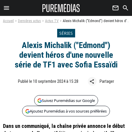
menu
newsletter
search
Accueil
Dernières actus
Actus TV
Alexis Michalik ("Edmond") devient héros d'une nouvelle série de TF1 avec Sofia Essaïdi
SÉRIES
Alexis Michalik ("Edmond")
devient héros d'une nouvelle
série de TF1 avec Sofia Essaïdi
share
Publié le 10 septembre 2024 à 15:28
Partager
Suivez Puremédias sur Google
Ajoutez Puremédias à vos sources préférées
Dans un communiqué, la chaîne privée annonce le début