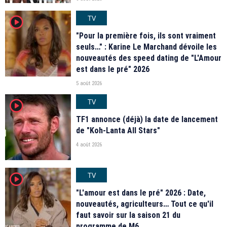
TV
player2
"Pour la première fois, ils sont vraiment
seuls…" : Karine Le Marchand dévoile les
nouveautés des speed dating de "L'Amour
est dans le pré" 2026
5 août 2026
TV
player2
TF1 annonce (déjà) la date de lancement
de "Koh-Lanta All Stars"
4 août 2026
TV
player2
"L'amour est dans le pré" 2026 : Date,
nouveautés, agriculteurs… Tout ce qu'il
faut savoir sur la saison 21 du
programme de M6