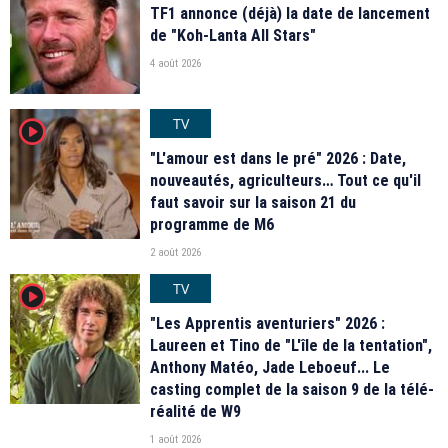
TF1 annonce (déjà) la date de lancement
de "Koh-Lanta All Stars"
4 août 2026
TV
player2
"L'amour est dans le pré" 2026 : Date,
nouveautés, agriculteurs… Tout ce qu'il
faut savoir sur la saison 21 du
programme de M6
2 août 2026
TV
player2
"Les Apprentis aventuriers" 2026 :
Laureen et Tino de "L'île de la tentation",
Anthony Matéo, Jade Leboeuf... Le
casting complet de la saison 9 de la télé-
réalité de W9
1 août 2026