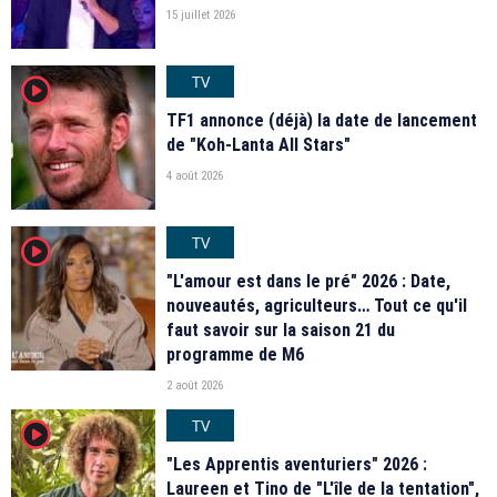
15 juillet 2026
TV
player2
TF1 annonce (déjà) la date de lancement
de "Koh-Lanta All Stars"
4 août 2026
TV
player2
"L'amour est dans le pré" 2026 : Date,
nouveautés, agriculteurs… Tout ce qu'il
faut savoir sur la saison 21 du
programme de M6
2 août 2026
TV
player2
"Les Apprentis aventuriers" 2026 :
Laureen et Tino de "L'île de la tentation",