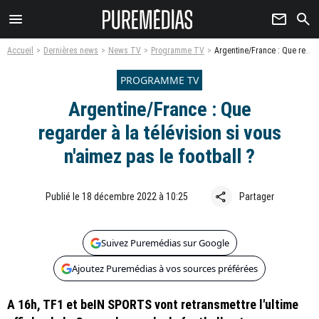
menu
newsletter
search
Accueil
Dernières news
News TV
Programme TV
Argentine/France : Que regarder à la télévision si vous n'aimez pas le football ?
PROGRAMME TV
Argentine/France : Que
regarder à la télévision si vous
n'aimez pas le football ?
share
Publié le 18 décembre 2022 à 10:25
Partager
Suivez Puremédias sur Google
Ajoutez Puremédias à vos sources préférées
A 16h, TF1 et beIN SPORTS vont retransmettre l'ultime