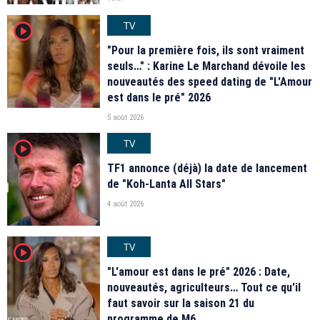
TV
player2
"Pour la première fois, ils sont vraiment
seuls…" : Karine Le Marchand dévoile les
nouveautés des speed dating de "L'Amour
est dans le pré" 2026
5 août 2026
TV
player2
TF1 annonce (déjà) la date de lancement
de "Koh-Lanta All Stars"
4 août 2026
TV
player2
"L'amour est dans le pré" 2026 : Date,
nouveautés, agriculteurs… Tout ce qu'il
faut savoir sur la saison 21 du
programme de M6