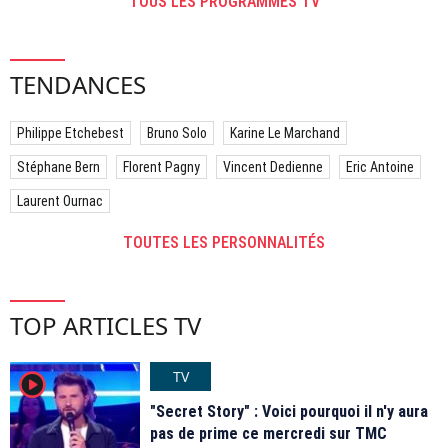
TOUS LES PROGRAMMES TV
TENDANCES
Philippe Etchebest
Bruno Solo
Karine Le Marchand
Stéphane Bern
Florent Pagny
Vincent Dedienne
Eric Antoine
Laurent Ournac
TOUTES LES PERSONNALITÉS
TOP ARTICLES TV
TV
player2
"Secret Story" : Voici pourquoi il n'y aura
pas de prime ce mercredi sur TMC