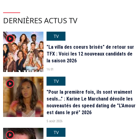
DERNIÈRES ACTUS TV
TV
player2
"La villa des coeurs brisés" de retour sur
TFX : Voici les 12 nouveaux candidats de
la saison 2026
16:01
TV
player2
"Pour la première fois, ils sont vraiment
seuls…" : Karine Le Marchand dévoile les
nouveautés des speed dating de "L'Amour
est dans le pré" 2026
5 août 2026
TV
player2