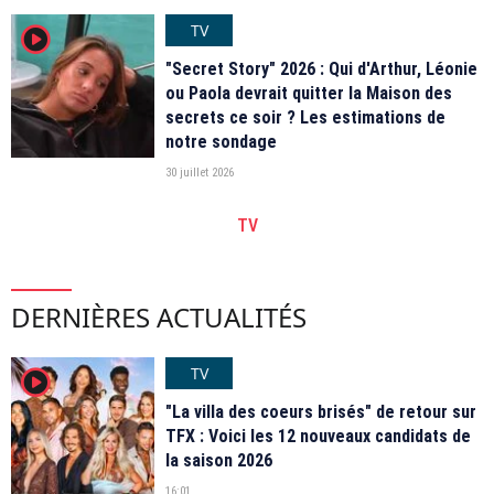
TV
player2
"Secret Story" 2026 : Qui d'Arthur, Léonie
ou Paola devrait quitter la Maison des
secrets ce soir ? Les estimations de
notre sondage
30 juillet 2026
TV
DERNIÈRES ACTUALITÉS
TV
player2
"La villa des coeurs brisés" de retour sur
TFX : Voici les 12 nouveaux candidats de
la saison 2026
16:01