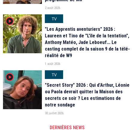
2 août 2026
TV
player2
"Les Apprentis aventuriers" 2026 :
Laureen et Tino de "L'île de la tentation",
Anthony Matéo, Jade Leboeuf... Le
casting complet de la saison 9 de la télé-
réalité de W9
1 août 2026
TV
player2
"Secret Story" 2026 : Qui d'Arthur, Léonie
ou Paola devrait quitter la Maison des
secrets ce soir ? Les estimations de
notre sondage
30 juillet 2026
DERNIÈRES NEWS