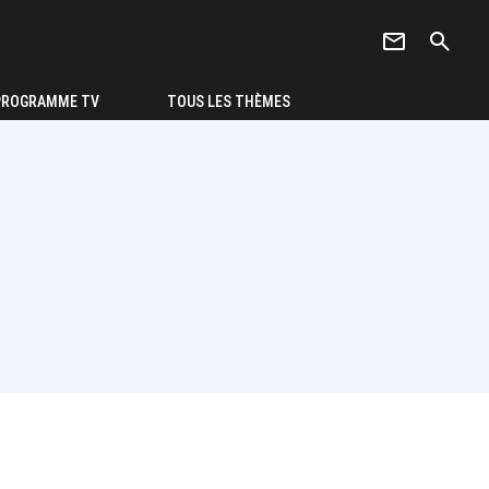
newsletter
search
PROGRAMME TV
TOUS LES THÈMES