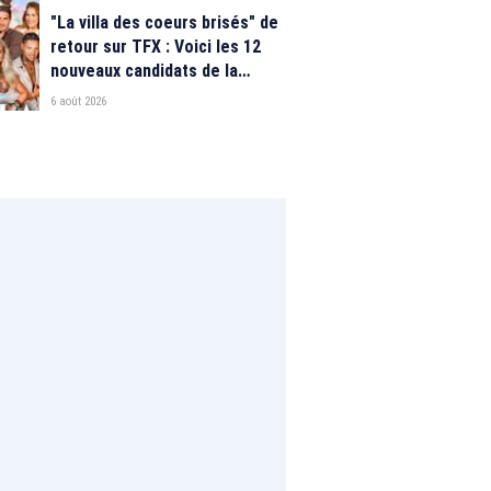
"La villa des coeurs brisés" de
retour sur TFX : Voici les 12
nouveaux candidats de la
saison 2026
6 août 2026