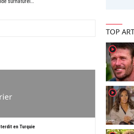
e surnaturel...
TOP ART
player2
player2
rier
terdit en Turquie