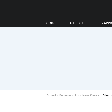
NEWS
AUDIENCES
ZAPPI
Accueil
Dernières actus
News Cinéma
Arte co