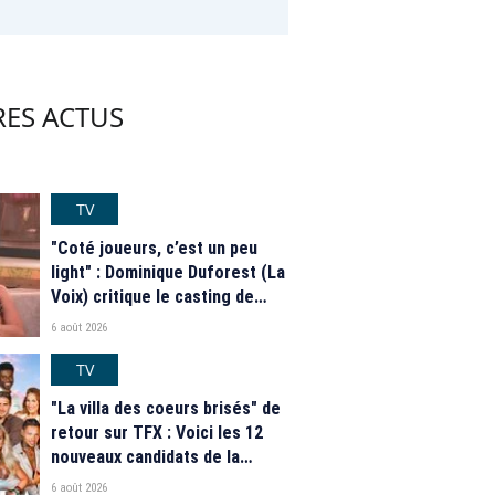
RES ACTUS
TV
"Coté joueurs, c’est un peu
light" : Dominique Duforest (La
Voix) critique le casting de
"Secret Story" 2026
6 août 2026
TV
"La villa des coeurs brisés" de
retour sur TFX : Voici les 12
nouveaux candidats de la
saison 2026
6 août 2026