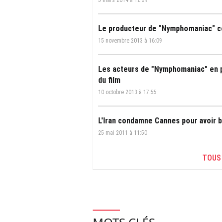
5 mars 2014 à 12:39
Le producteur de "Nymphomaniac" co
15 novembre 2013 à 16:09
Les acteurs de "Nymphomaniac" en p
du film
10 octobre 2013 à 17:55
L'Iran condamne Cannes pour avoir b
25 mai 2011 à 11:50
TOUS