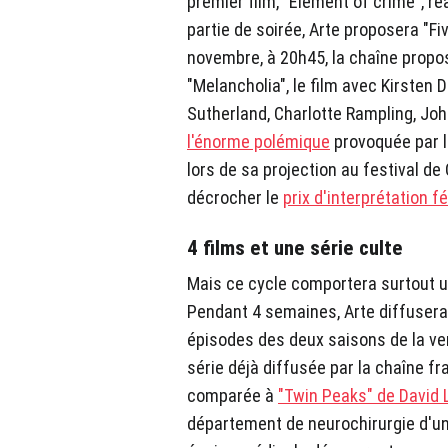
premier film, "Element of crime", r
partie de soirée, Arte proposera "Fi
novembre, à 20h45, la chaîne propos
"Melancholia", le film avec Kirsten 
Sutherland, Charlotte Rampling, Jo
l'énorme polémique
provoquée par l
lors de sa projection au festival de
décrocher le
prix d'interprétation f
4 films et une série culte
Mais ce cycle comportera surtout un
Pendant 4 semaines, Arte diffusera t
épisodes des deux saisons de la v
série déjà diffusée par la chaîne 
comparée à
"Twin Peaks" de David 
département de neurochirurgie d'un