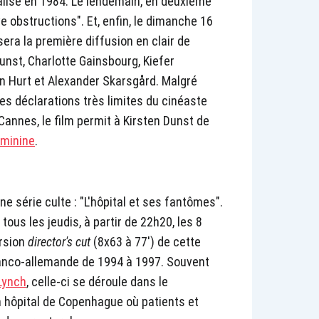
éalisé en 1984. Le lendemain, en deuxième
ve obstructions". Et, enfin, le dimanche 16
era la première diffusion en clair de
Dunst, Charlotte Gainsbourg, Kiefer
hn Hurt et Alexander Skarsgård. Malgré
es déclarations très limites du cinéaste
 Cannes, le film permit à Kirsten Dunst de
éminine
.
e série culte : "L'hôpital et ses fantômes".
ous les jeudis, à partir de 22h20, les 8
ersion
director's cut
(8x63 à 77') de cette
franco-allemande de 1994 à 1997. Souvent
Lynch
, celle-ci se déroule dans le
 hôpital de Copenhague où patients et