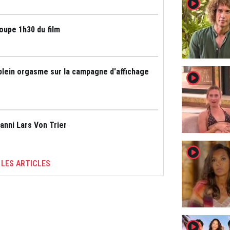
player2
upe 1h30 du film
lein orgasme sur la campagne d'affichage
player2
anni Lars Von Trier
player2
 LES ARTICLES
player2