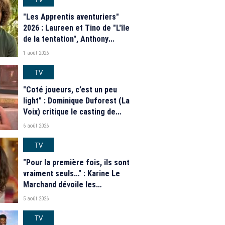
"Les Apprentis aventuriers"
2026 : Laureen et Tino de "L'île
de la tentation", Anthony
Matéo, Jade Leboeuf... Le
1 août 2026
casting complet de la saison 9
de la télé-réalité de W9
TV
"Coté joueurs, c’est un peu
light" : Dominique Duforest (La
Voix) critique le casting de
"Secret Story" 2026
6 août 2026
TV
"Pour la première fois, ils sont
vraiment seuls…" : Karine Le
Marchand dévoile les
nouveautés des speed dating
5 août 2026
de "L'Amour est dans le pré"
2026
TV