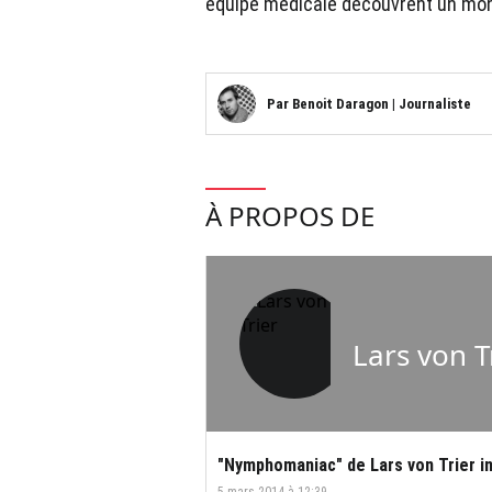
équipe médicale découvrent un mond
Par
Benoit Daragon
|
Journaliste
À PROPOS DE
Lars von T
"Nymphomaniac" de Lars von Trier in