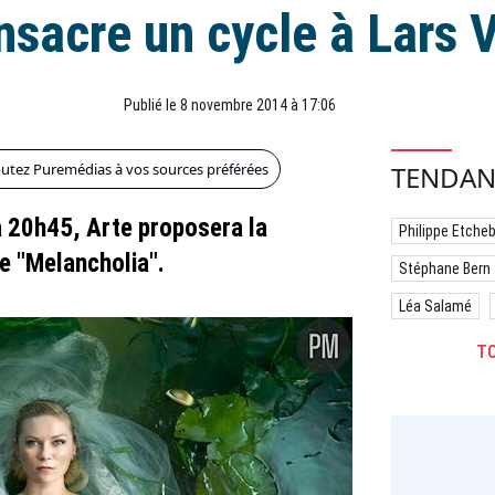
nsacre un cycle à Lars V
Publié le 8 novembre 2014 à 17:06
outez Puremédias à vos sources préférées
TENDAN
 20h45, Arte proposera la
Philippe Etche
de "Melancholia".
Stéphane Bern
Léa Salamé
TO