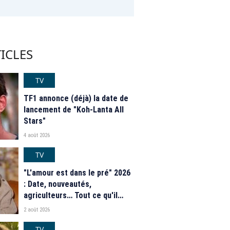
ICLES
TV
TF1 annonce (déjà) la date de
lancement de "Koh-Lanta All
Stars"
4 août 2026
TV
"L'amour est dans le pré" 2026
: Date, nouveautés,
agriculteurs… Tout ce qu'il
faut savoir sur la saison 21 du
2 août 2026
programme de M6
TV