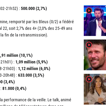
0h02-21h52) :
500.000 (2,7%)
player2
ine, remporté par les Bleus (0/2) a fédéré
l 22, soit 2,7% des 4+ (2,0% des 25-49 ans
a fin de la retransmission).
player2
,91 million (10,1%)
-21h01) :
1,09 million (5,9%)
48-21h03)
:
1,12 million (6,0%)
03-20h48)
:
633.000 (3,5%)
player2
0 (3,4%)
 :
81.000 (0,4%)
la performance de la veille. Le talk, animé