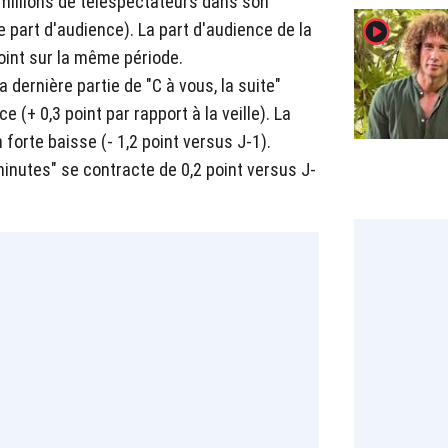
 millions de téléspectateurs dans son
player2
de part d'audience). La part d'audience de la
point sur la même période.
a dernière partie de "C à vous, la suite"
e (+ 0,3 point par rapport à la veille). La
en forte baisse (- 1,2 point versus J-1).
minutes" se contracte de 0,2 point versus J-