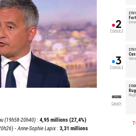
21h1
For
Ref
Dive
France 2
21h1
Cas
Série
1h35
France 3
21h0
Rug
Rugb
Canal+
eau (19h58-20h40)
:
4,95 millions (27,4%)
T
20h26
) -
Anne-Sophie Lapix
:
3,31 millions