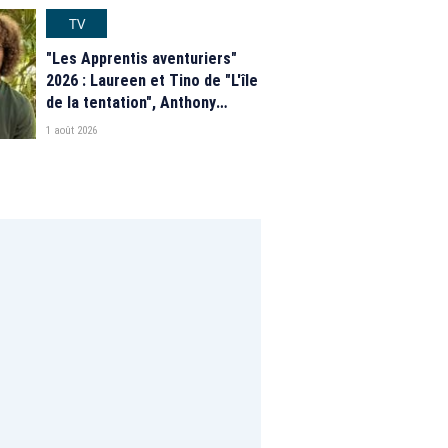
programme de M6
TV
"Les Apprentis aventuriers"
2026 : Laureen et Tino de "L'île
de la tentation", Anthony
Matéo, Jade Leboeuf... Le
1 août 2026
casting complet de la saison 9
de la télé-réalité de W9