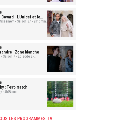
0
t Boyard
- L'Unicef et le
uge
rtissement - Saison 37 - 2h15min.
0
sandre
- Zone blanche
 - Saison 7 - Épisode 2 -
min.
0
by : Test-match
y - 2h02min.
OUS LES PROGRAMMES TV