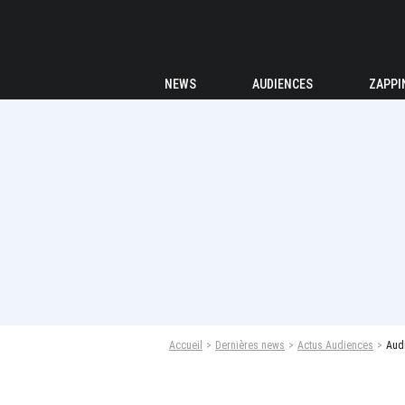
NEWS
AUDIENCES
ZAPPI
Accueil
Dernières news
Actus Audiences
Audi