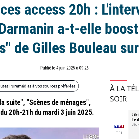
ces access 20h : L'inter
Darmanin a-t-elle boost
s" de Gilles Bouleau sur
Publié le 4 juin 2025 à 09:26
outez Puremédias à vos sources préférées
À LA TÉ
SOIR
 la suite", "Scènes de ménages",
 du 20h-21h du mardi 3 juin 2025.
21h1
Le d
Jeu 
TF1