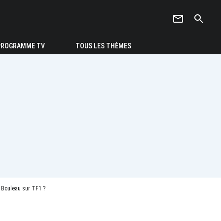
newsletter
search
PROGRAMME TV
TOUS LES THÈMES
s Bouleau sur TF1 ?