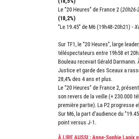
(18,5%)
Le "20 Heures" de France 2 (
20h26-
(18,2%)
"Le 19.45" de M6 (19h48-20h21) -
Xa
Sur TF1, le "20 Heures", large leader
téléspectateurs entre 19h58 et 20h40 
Bouleau recevait Gérald Darmanin. À 
Justice et garde des Sceaux a rass
28,4% des 4 ans et plus.
Le "20 Heures" de France 2, présen
son revers de la veille (+ 230.000 t
première partie). La P2 progresse el
Sur M6, la part d'audience du "19.45
point versus J-1.
À LIRE AUSSI : Anne-Sophie Lapix q