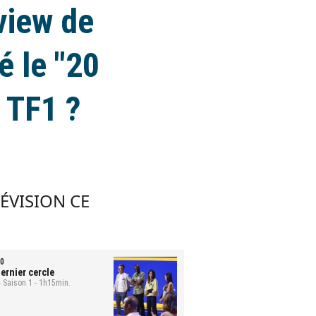
view de
é le "20
 TF1 ?
LÉVISION CE
0
ernier cercle
- Saison 1 - 1h15min.