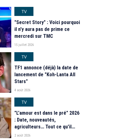
TV
"Secret Story" : Voici pourquoi
il n'y aura pas de prime ce
mercredi sur TMC
15 juillet 2026
TV
TF1 annonce (déjà) la date de
lancement de "Koh-Lanta All
Stars"
4 août 2026
TV
"L'amour est dans le pré" 2026
: Date, nouveautés,
agriculteurs… Tout ce qu'il
faut savoir sur la saison 21 du
2 août 2026