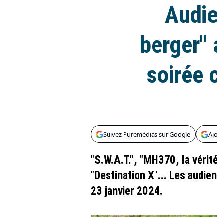
Audie
berger" 
soirée 
Suivez Puremédias sur Google
Aj
"S.W.A.T.", "MH370, la vérit
"Destination X"... Les audien
23 janvier 2024.