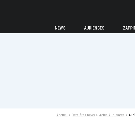
NEWS
AUDIENCES
ZAPPI
Accueil
Dernières news
Actus Audiences
Audi