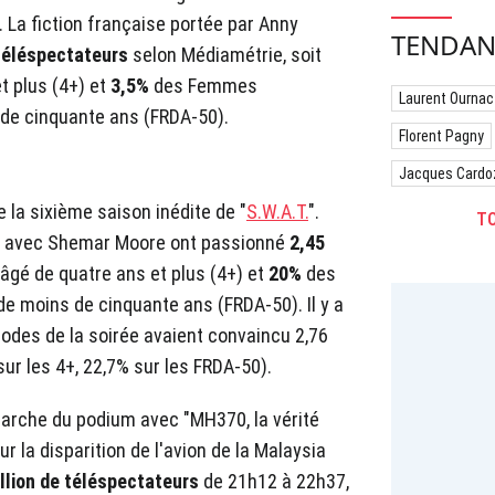
". La fiction française portée par Anny
TENDAN
 téléspectateurs
selon Médiamétrie, soit
t plus (4+) et
3,5%
des Femmes
Laurent Ournac
de cinquante ans (FRDA-50).
Florent Pagny
Jacques Cardo
 la sixième saison inédite de "
S.W.A.T.
".
TO
ie avec Shemar Moore ont passionné
2,45
âgé de quatre ans et plus (4+) et
20%
des
 moins de cinquante ans (FRDA-50). Il y a
sodes de la soirée avaient convaincu 2,76
ur les 4+, 22,7% sur les FRDA-50).
 marche du podium avec "MH370, la vérité
r la disparition de l'avion de la Malaysia
llion de téléspectateurs
de 21h12 à 22h37,