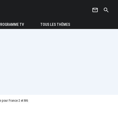
newsletter
search
PROGRAMME TV
TOUS LES THÈMES
e pour France 2 et M6