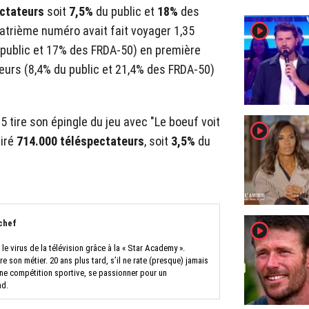
ectateurs
soit
7,5%
du public et
18%
des
player2
atrième numéro avait fait voyager 1,35
u public et 17% des FRDA-50) en première
teurs (8,4% du public et 21,4% des FRDA-50)
 tire son épingle du jeu avec "Le boeuf voit
player2
tiré
714.000 téléspectateurs
, soit
3,5%
du
chef
player2
e virus de la télévision grâce à la « Star Academy ».
ire son métier. 20 ans plus tard, s’il ne rate (presque) jamais
 une compétition sportive, se passionner pour un
nd.