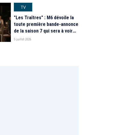
TV
"Les Traîtres" : M6 dévoile la
toute première bande-annonce
de la saison 7 qui sera à voir
"prochainement"
5 juillet 2026