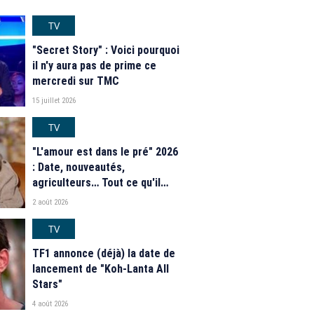
TV
"Secret Story" : Voici pourquoi
il n'y aura pas de prime ce
mercredi sur TMC
15 juillet 2026
TV
"L'amour est dans le pré" 2026
: Date, nouveautés,
agriculteurs… Tout ce qu'il
faut savoir sur la saison 21 du
2 août 2026
programme de M6
TV
TF1 annonce (déjà) la date de
lancement de "Koh-Lanta All
Stars"
4 août 2026