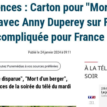
nces : Carton pour "Mor
avec Anny Duperey sur 
compliquée pour France
Publié le 24 janvier 2024 à 09:11
outez Puremédias à vos sources préférées
À LA TÉ
SOIR
é disparue", "Mort d'un berger",
ces de la soirée du télé du mardi
21h1
Le j
Comé
TF1