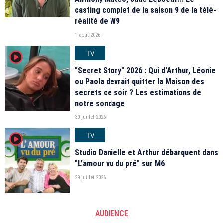
casting complet de la saison 9 de la télé-
réalité de W9
1 août 2026
TV
player2
"Secret Story" 2026 : Qui d'Arthur, Léonie
ou Paola devrait quitter la Maison des
secrets ce soir ? Les estimations de
notre sondage
30 juillet 2026
TV
player2
Studio Danielle et Arthur débarquent dans
"L’amour vu du pré" sur M6
29 juillet 2026
AUDIENCE