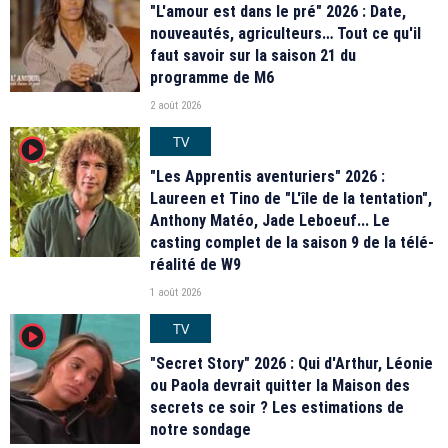
"L'amour est dans le pré" 2026 : Date,
nouveautés, agriculteurs… Tout ce qu'il
faut savoir sur la saison 21 du
programme de M6
2 août 2026
TV
player2
"Les Apprentis aventuriers" 2026 :
Laureen et Tino de "L'île de la tentation",
Anthony Matéo, Jade Leboeuf... Le
casting complet de la saison 9 de la télé-
réalité de W9
1 août 2026
TV
player2
"Secret Story" 2026 : Qui d'Arthur, Léonie
ou Paola devrait quitter la Maison des
secrets ce soir ? Les estimations de
notre sondage