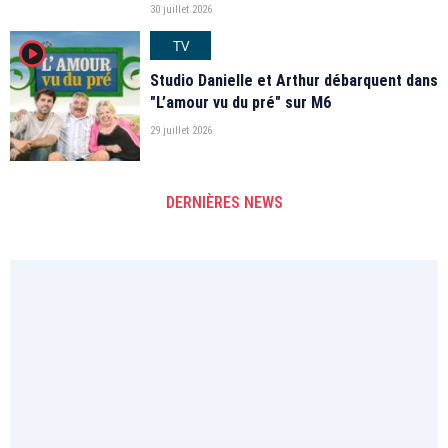
30 juillet 2026
TV
player2
Studio Danielle et Arthur débarquent dans
"L’amour vu du pré" sur M6
29 juillet 2026
DERNIÈRES NEWS