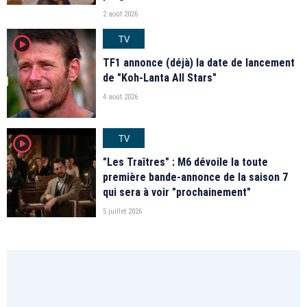
2 août 2026
TV
player2
TF1 annonce (déjà) la date de lancement
de "Koh-Lanta All Stars"
4 août 2026
TV
player2
"Les Traîtres" : M6 dévoile la toute
première bande-annonce de la saison 7
qui sera à voir "prochainement"
5 juillet 2026