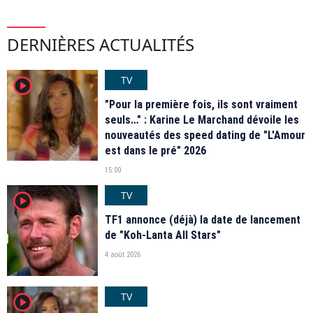
DERNIÈRES ACTUALITÉS
TV
player2
"Pour la première fois, ils sont vraiment
seuls…" : Karine Le Marchand dévoile les
nouveautés des speed dating de "L'Amour
est dans le pré" 2026
15:00
TV
player2
TF1 annonce (déjà) la date de lancement
de "Koh-Lanta All Stars"
4 août 2026
TV
player2