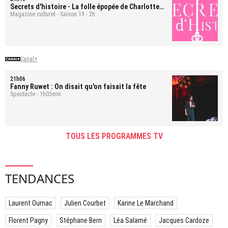
Secrets d'histoire
- La folle épopée de Charlotte
d'Angleterre
Magazine culturel - Saison 19 - 2h
Canal+
21h06
Fanny Ruwet : On disait qu'on faisait la fête
Spectacle - 1h03min.
TOUS LES PROGRAMMES TV
TENDANCES
Laurent Ournac
Julien Courbet
Karine Le Marchand
Florent Pagny
Stéphane Bern
Léa Salamé
Jacques Cardoze