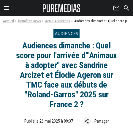
menu
newsletter
search
Accueil
Dernières news
Actus Audiences
Audiences dimanche : Quel score pour l'arrivée d’"Animaux à adopter" avec Sandrine Arcizet et Élodie Ageron sur TMC face aux débuts de "Roland-Garros" 2025 sur France 2 ?
AUDIENCES
Audiences dimanche : Quel
score pour l'arrivée d’"Animaux
à adopter" avec Sandrine
Arcizet et Élodie Ageron sur
TMC face aux débuts de
"Roland-Garros" 2025 sur
France 2 ?
share
Publié le 26 mai 2025 à 09:37
Partager