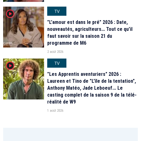
TV
player2
"L'amour est dans le pré" 2026 : Date,
nouveautés, agriculteurs… Tout ce qu'il
faut savoir sur la saison 21 du
programme de M6
2 août 2026
TV
player2
"Les Apprentis aventuriers" 2026 :
Laureen et Tino de "L'île de la tentation",
Anthony Matéo, Jade Leboeuf... Le
casting complet de la saison 9 de la télé-
réalité de W9
1 août 2026