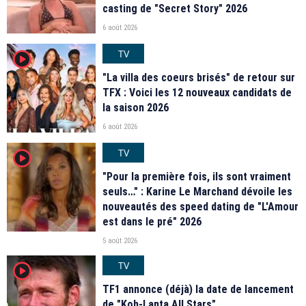
casting de "Secret Story" 2026
6 août 2026
TV
player2
"La villa des coeurs brisés" de retour sur
TFX : Voici les 12 nouveaux candidats de
la saison 2026
6 août 2026
TV
player2
"Pour la première fois, ils sont vraiment
seuls…" : Karine Le Marchand dévoile les
nouveautés des speed dating de "L'Amour
est dans le pré" 2026
5 août 2026
TV
player2
TF1 annonce (déjà) la date de lancement
de "Koh-Lanta All Stars"