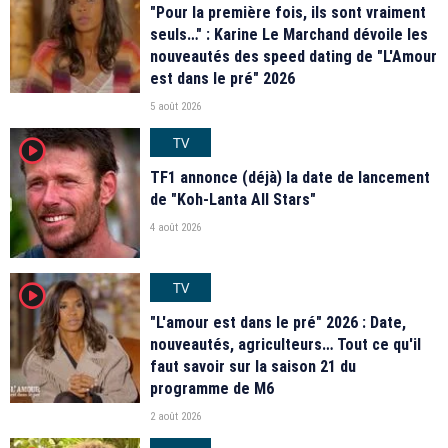
"Pour la première fois, ils sont vraiment
seuls…" : Karine Le Marchand dévoile les
nouveautés des speed dating de "L'Amour
est dans le pré" 2026
5 août 2026
TV
player2
TF1 annonce (déjà) la date de lancement
de "Koh-Lanta All Stars"
4 août 2026
TV
player2
"L'amour est dans le pré" 2026 : Date,
nouveautés, agriculteurs… Tout ce qu'il
faut savoir sur la saison 21 du
programme de M6
2 août 2026