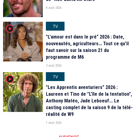
4 août 2026
TV
player2
"L'amour est dans le pré" 2026 : Date,
nouveautés, agriculteurs… Tout ce qu'il
faut savoir sur la saison 21 du
programme de M6
2 août 2026
TV
player2
"Les Apprentis aventuriers" 2026 :
Laureen et Tino de "L'île de la tentation",
Anthony Matéo, Jade Leboeuf... Le
casting complet de la saison 9 de la télé-
réalité de W9
1 août 2026