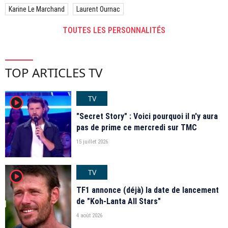
Karine Le Marchand
Laurent Ournac
TOUTES LES PERSONNALITÉS
TOP ARTICLES TV
TV
player2
"Secret Story" : Voici pourquoi il n'y aura
pas de prime ce mercredi sur TMC
15 juillet 2026
TV
player2
TF1 annonce (déjà) la date de lancement
de "Koh-Lanta All Stars"
4 août 2026