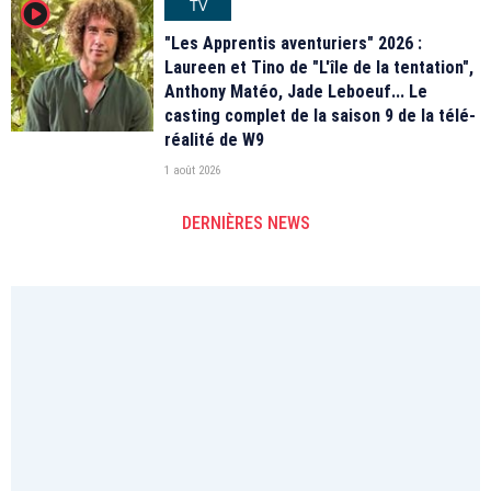
TV
player2
"Les Apprentis aventuriers" 2026 :
Laureen et Tino de "L'île de la tentation",
Anthony Matéo, Jade Leboeuf... Le
casting complet de la saison 9 de la télé-
réalité de W9
1 août 2026
DERNIÈRES NEWS