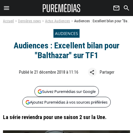
menu
newsletter
search
Accueil
Dernières news
Actus Audiences
Audiences : Excellent bilan pour "Balthazar" sur TF1
AUDIENCES
Audiences : Excellent bilan pour
"Balthazar" sur TF1
share
Publié le 21 décembre 2018 à 11:16
Partager
Suivez Puremédias sur Google
Ajoutez Puremédias à vos sources préférées
La série reviendra pour une saison 2 sur la Une.