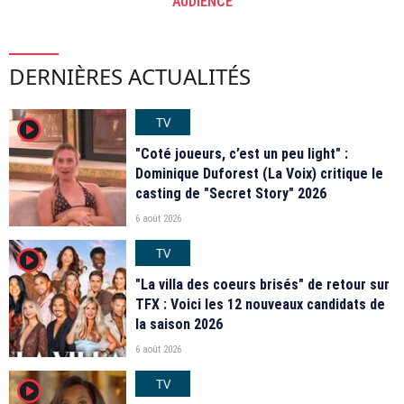
AUDIENCE
DERNIÈRES ACTUALITÉS
TV
player2
"Coté joueurs, c’est un peu light" :
Dominique Duforest (La Voix) critique le
casting de "Secret Story" 2026
6 août 2026
TV
player2
"La villa des coeurs brisés" de retour sur
TFX : Voici les 12 nouveaux candidats de
la saison 2026
6 août 2026
TV
player2