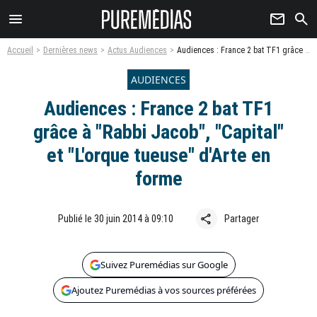
menu
newsletter
search
Accueil
Dernières news
Actus Audiences
Audiences : France 2 bat TF1 grâce à "Rabbi Jacob", "Capital" et "L'orque tueuse" d'Arte en forme
AUDIENCES
Audiences : France 2 bat TF1
grâce à "Rabbi Jacob", "Capital"
et "L'orque tueuse" d'Arte en
forme
share
Publié le 30 juin 2014 à 09:10
Partager
Suivez Puremédias sur Google
Ajoutez Puremédias à vos sources préférées