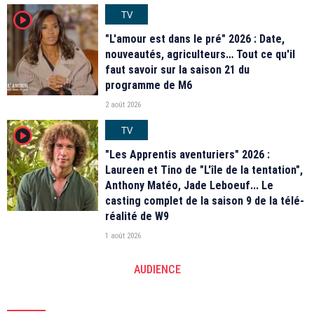
TV
player2
"L'amour est dans le pré" 2026 : Date,
nouveautés, agriculteurs… Tout ce qu'il
faut savoir sur la saison 21 du
programme de M6
2 août 2026
TV
player2
"Les Apprentis aventuriers" 2026 :
Laureen et Tino de "L'île de la tentation",
Anthony Matéo, Jade Leboeuf... Le
casting complet de la saison 9 de la télé-
réalité de W9
1 août 2026
AUDIENCE