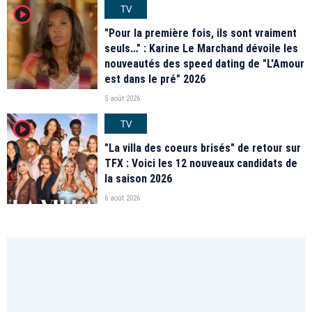
TV
player2
"Pour la première fois, ils sont vraiment
seuls…" : Karine Le Marchand dévoile les
nouveautés des speed dating de "L'Amour
est dans le pré" 2026
5 août 2026
TV
player2
"La villa des coeurs brisés" de retour sur
TFX : Voici les 12 nouveaux candidats de
la saison 2026
6 août 2026