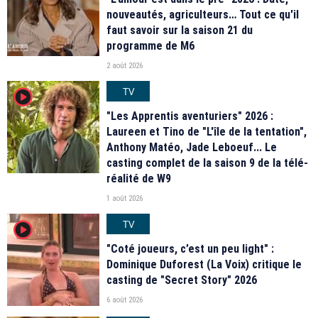
nouveautés, agriculteurs… Tout ce qu'il
faut savoir sur la saison 21 du
programme de M6
2 août 2026
TV
player2
"Les Apprentis aventuriers" 2026 :
Laureen et Tino de "L'île de la tentation",
Anthony Matéo, Jade Leboeuf... Le
casting complet de la saison 9 de la télé-
réalité de W9
1 août 2026
TV
player2
"Coté joueurs, c’est un peu light" :
Dominique Duforest (La Voix) critique le
casting de "Secret Story" 2026
6 août 2026