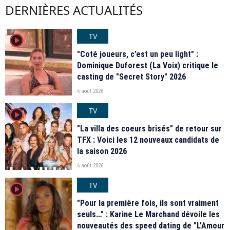
DERNIÈRES ACTUALITÉS
TV
player2
"Coté joueurs, c’est un peu light" :
Dominique Duforest (La Voix) critique le
casting de "Secret Story" 2026
6 août 2026
TV
player2
"La villa des coeurs brisés" de retour sur
TFX : Voici les 12 nouveaux candidats de
la saison 2026
6 août 2026
TV
player2
"Pour la première fois, ils sont vraiment
seuls…" : Karine Le Marchand dévoile les
nouveautés des speed dating de "L'Amour