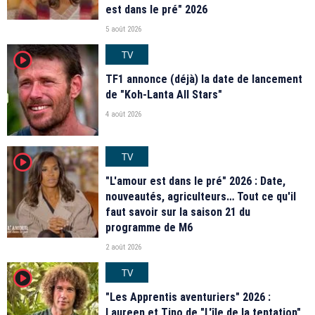
est dans le pré" 2026
5 août 2026
TV
player2
TF1 annonce (déjà) la date de lancement
de "Koh-Lanta All Stars"
4 août 2026
TV
player2
"L'amour est dans le pré" 2026 : Date,
nouveautés, agriculteurs… Tout ce qu'il
faut savoir sur la saison 21 du
programme de M6
2 août 2026
TV
player2
"Les Apprentis aventuriers" 2026 :
Laureen et Tino de "L'île de la tentation",