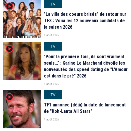
TV
player2
"La villa des coeurs brisés" de retour sur
TFX : Voici les 12 nouveaux candidats de
la saison 2026
6 août 2026
TV
player2
"Pour la première fois, ils sont vraiment
seuls…" : Karine Le Marchand dévoile les
nouveautés des speed dating de "L'Amour
est dans le pré" 2026
5 août 2026
TV
player2
TF1 annonce (déjà) la date de lancement
de "Koh-Lanta All Stars"
4 août 2026