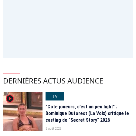
DERNIÈRES ACTUS AUDIENCE
TV
player2
"Coté joueurs, c’est un peu light" :
Dominique Duforest (La Voix) critique le
casting de "Secret Story" 2026
6 août 2026