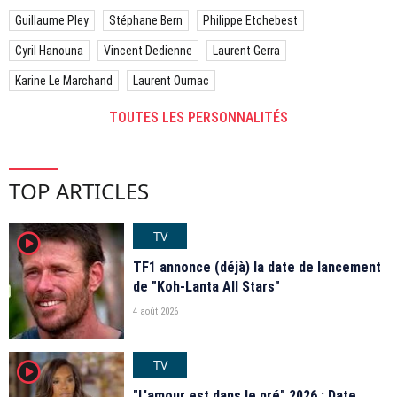
Guillaume Pley
Stéphane Bern
Philippe Etchebest
Cyril Hanouna
Vincent Dedienne
Laurent Gerra
Karine Le Marchand
Laurent Ournac
TOUTES LES PERSONNALITÉS
TOP ARTICLES
TV
player2
TF1 annonce (déjà) la date de lancement
de "Koh-Lanta All Stars"
4 août 2026
TV
player2
"L'amour est dans le pré" 2026 : Date,