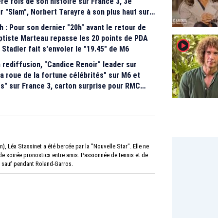
ère fois de son histoire sur France 3, 3e
r "Slam", Norbert Tarayre à son plus haut sur
 : Pour son dernier "20h" avant le retour de
tiste Marteau repasse les 20 points de PDA
player2
 Stadler fait s'envoler le "19.45" de M6
rediffusion, "Candice Renoir" leader sur
La roue de la fortune célébrités" sur M6 et
s" sur France 3, carton surprise pour RMC
, Léa Stassinet a été bercée par la "Nouvelle Star". Elle ne
 de soirée pronostics entre amis. Passionnée de tennis et de
s, sauf pendant Roland-Garros.