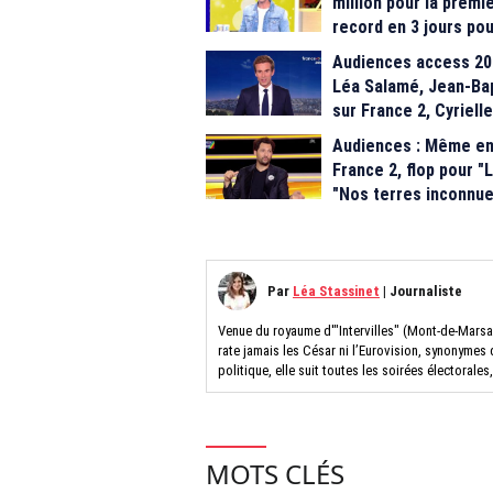
million pour la premi
record en 3 jours pou
M6
Audiences access 20h
Léa Salamé, Jean-Bap
sur France 2, Cyrielle
Audiences : Même en 
France 2, flop pour "
"Nos terres inconnue
Story
Par
Léa Stassinet
|
Journaliste
Venue du royaume d'"Intervilles" (Mont-de-Marsan)
rate jamais les César ni l’Eurovision, synonymes
politique, elle suit toutes les soirées électorale
MOTS CLÉS