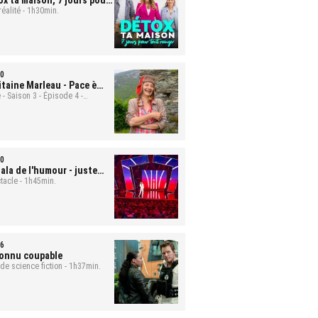
ox ta maison, 7 jours pour
t ranger
réalité - 1h30min.
- Mona et Bastien
0
itaine Marleau
- Pace è
ute
 - Saison 3 - Épisode 4 -
min.
0
ala de l'humour - juste
 rire
tacle - 1h45min.
6
onnu coupable
 de science fiction - 1h37min.