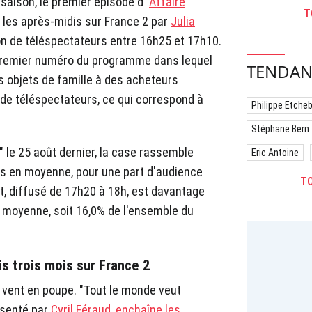
saison, le premier épisode d'"
Affaire
T
s les après-midis sur France 2 par
Julia
ion de téléspectateurs entre 16h25 et 17h10.
 premier numéro du programme dans lequel
TENDAN
s objets de famille à des acheteurs
de téléspectateurs, ce qui correspond à
Philippe Etche
Stéphane Bern
" le 25 août dernier, la case rassemble
Eric Antoine
s en moyenne, pour une part d'audience
TO
t, diffusé de 17h20 à 18h, est davantage
en moyenne, soit 16,0% de l'ensemble du
is trois mois sur France 2
 vent en poupe. "Tout le monde veut
résenté par
Cyril Féraud
,
enchaîne les