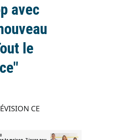
op avec
 nouveau
out le
ce"
LÉVISION CE
0