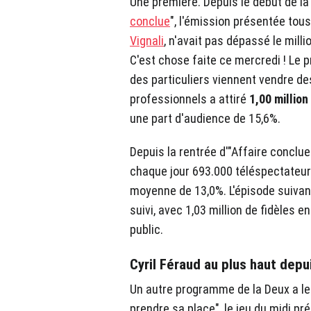
Une première. Depuis le début de la 
conclue
", l'émission présentée tou
Vignali
, n'avait pas dépassé le mill
C'est chose faite ce mercredi ! Le
des particuliers viennent vendre de
professionnels a attiré
1,00 million
une part d'audience de 15,6%.
Depuis la rentrée d'"Affaire conclue
chaque jour 693.000 téléspectateur
moyenne de 13,0%. L'épisode suivan
suivi, avec 1,03 million de fidèles 
public.
Cyril Féraud au plus haut depu
Un autre programme de la Deux a le
prendre sa place", le jeu du midi p