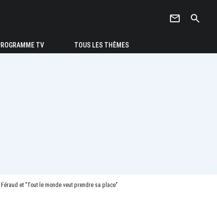
newsletter
search
PROGRAMME TV
TOUS LES THÈMES
l Féraud et "Tout le monde veut prendre sa place"