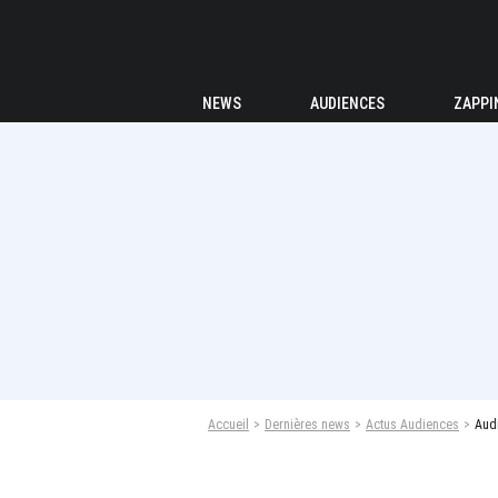
NEWS
AUDIENCES
ZAPPI
Accueil
Dernières news
Actus Audiences
Audi