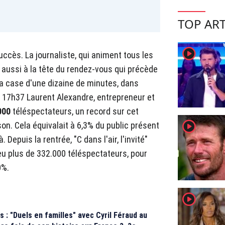
TOP ART
player2
ccès. La journaliste, qui animent tous les
t aussi à la tête du rendez-vous qui précède
Et la case d'une dizaine de minutes, dans
 à 17h37 Laurent Alexandre, entrepreneur et
000
téléspectateurs, un record sur cet
player2
son. Cela équivalait à 6,3% du public présent
 Depuis la rentrée, "C dans l'air, l'invité"
eu plus de 332.000 téléspectateurs, pour
0%.
player2
 : "Duels en familles" avec Cyril Féraud au