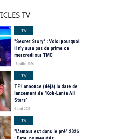
ICLES TV
TV
"Secret Story" : Voici pourquoi
il n'y aura pas de prime ce
mercredi sur TMC
15 juillet 2026
TV
TF1 annonce (déjà) la date de
lancement de "Koh-Lanta All
Stars"
4 août 2026
TV
"L'amour est dans le pré" 2026
: Date, nouveautés,