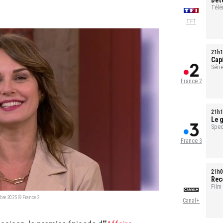
Dét
tou
Télé
TF1
21h1
Cap
sal
Série
1h35
France 2
21h1
Le g
pour
Spec
France 3
21h0
Rec
Film
obre 2025 © France 2
Canal+