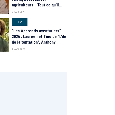
agriculteurs… Tout ce qu'il
faut savoir sur la saison 21 du
2 août 2026
programme de M6
TV
"Les Apprentis aventuriers"
2026 : Laureen et Tino de "L'île
de la tentation", Anthony
Matéo, Jade Leboeuf... Le
1 août 2026
casting complet de la saison 9
de la télé-réalité de W9