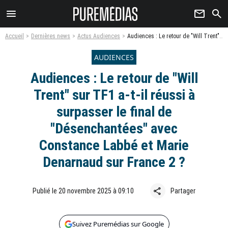
menu
newsletter
search
Accueil
Dernières news
Actus Audiences
Audiences : Le retour de "Will Trent" sur TF1 a-t-il réussi à surpasser le final de "Désenchantées" avec Constance Labbé et Marie Denarnaud sur France 2 ?
AUDIENCES
Audiences : Le retour de "Will
Trent" sur TF1 a-t-il réussi à
surpasser le final de
"Désenchantées" avec
Constance Labbé et Marie
Denarnaud sur France 2 ?
share
Publié le 20 novembre 2025 à 09:10
Partager
Suivez Puremédias sur Google