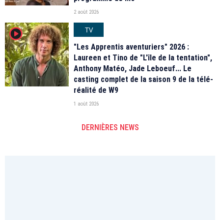
2 août 2026
TV
player2
"Les Apprentis aventuriers" 2026 :
Laureen et Tino de "L'île de la tentation",
Anthony Matéo, Jade Leboeuf... Le
casting complet de la saison 9 de la télé-
réalité de W9
1 août 2026
DERNIÈRES NEWS