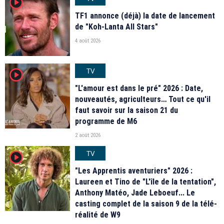
player2
TF1 annonce (déjà) la date de lancement
de "Koh-Lanta All Stars"
4 août 2026
TV
player2
"L'amour est dans le pré" 2026 : Date,
nouveautés, agriculteurs… Tout ce qu'il
faut savoir sur la saison 21 du
programme de M6
2 août 2026
TV
player2
"Les Apprentis aventuriers" 2026 :
Laureen et Tino de "L'île de la tentation",
Anthony Matéo, Jade Leboeuf... Le
casting complet de la saison 9 de la télé-
réalité de W9