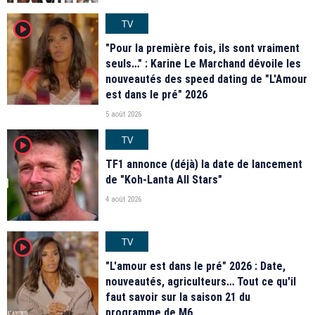
TV
player2
"Pour la première fois, ils sont vraiment
seuls…" : Karine Le Marchand dévoile les
nouveautés des speed dating de "L'Amour
est dans le pré" 2026
5 août 2026
TV
player2
TF1 annonce (déjà) la date de lancement
de "Koh-Lanta All Stars"
4 août 2026
TV
player2
"L'amour est dans le pré" 2026 : Date,
nouveautés, agriculteurs… Tout ce qu'il
faut savoir sur la saison 21 du
programme de M6