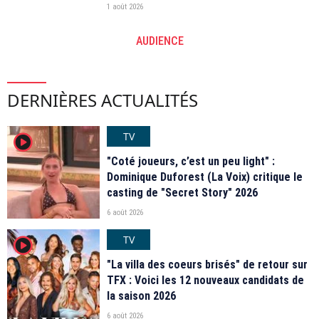
1 août 2026
AUDIENCE
DERNIÈRES ACTUALITÉS
TV
player2
"Coté joueurs, c’est un peu light" :
Dominique Duforest (La Voix) critique le
casting de "Secret Story" 2026
6 août 2026
TV
player2
"La villa des coeurs brisés" de retour sur
TFX : Voici les 12 nouveaux candidats de
la saison 2026
6 août 2026