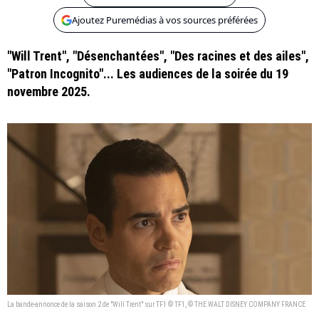
Ajoutez Puremédias à vos sources préférées
"Will Trent", "Désenchantées", "Des racines et des ailes",
"Patron Incognito"... Les audiences de la soirée du 19
novembre 2025.
La bande-annonce de la saison 2 de "Will Trent" sur TF1 © TF1, © THE WALT DISNEY COMPANY FRANCE