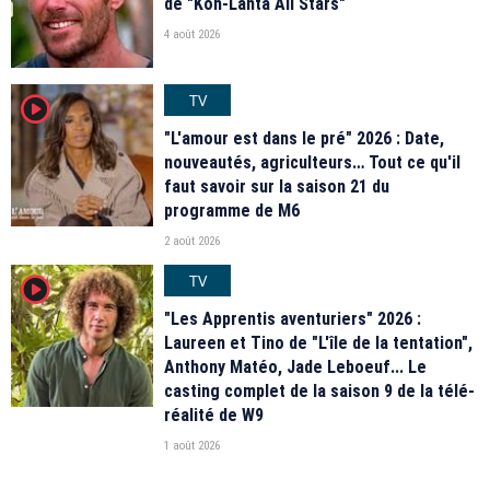
de "Koh-Lanta All Stars"
4 août 2026
TV
player2
"L'amour est dans le pré" 2026 : Date,
nouveautés, agriculteurs… Tout ce qu'il
faut savoir sur la saison 21 du
programme de M6
2 août 2026
TV
player2
"Les Apprentis aventuriers" 2026 :
Laureen et Tino de "L'île de la tentation",
Anthony Matéo, Jade Leboeuf... Le
casting complet de la saison 9 de la télé-
réalité de W9
1 août 2026