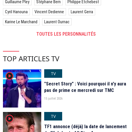
Guillaume Pley
Stéphane Bern
Philippe Etchebest
Cyril Hanouna
Vincent Dedienne
Laurent Gerra
Karine Le Marchand
Laurent Ournac
TOUTES LES PERSONNALITÉS
TOP ARTICLES TV
TV
player2
"Secret Story" : Voici pourquoi il n'y aura
pas de prime ce mercredi sur TMC
15 juillet 2026
TV
player2
TF1 annonce (déjà) la date de lancement