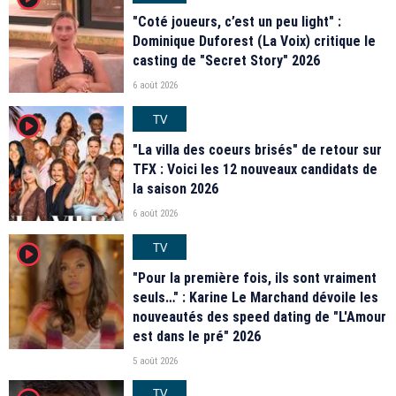
"Coté joueurs, c’est un peu light" :
Dominique Duforest (La Voix) critique le
casting de "Secret Story" 2026
6 août 2026
TV
player2
"La villa des coeurs brisés" de retour sur
TFX : Voici les 12 nouveaux candidats de
la saison 2026
6 août 2026
TV
player2
"Pour la première fois, ils sont vraiment
seuls…" : Karine Le Marchand dévoile les
nouveautés des speed dating de "L'Amour
est dans le pré" 2026
5 août 2026
TV