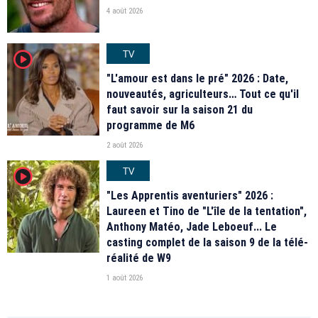
4 août 2026
TV
player2
"L'amour est dans le pré" 2026 : Date,
nouveautés, agriculteurs… Tout ce qu'il
faut savoir sur la saison 21 du
programme de M6
2 août 2026
TV
player2
"Les Apprentis aventuriers" 2026 :
Laureen et Tino de "L'île de la tentation",
Anthony Matéo, Jade Leboeuf... Le
casting complet de la saison 9 de la télé-
réalité de W9
1 août 2026