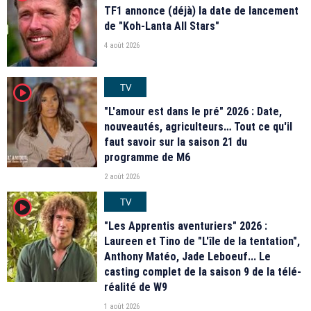
TF1 annonce (déjà) la date de lancement
de "Koh-Lanta All Stars"
4 août 2026
TV
player2
"L'amour est dans le pré" 2026 : Date,
nouveautés, agriculteurs… Tout ce qu'il
faut savoir sur la saison 21 du
programme de M6
2 août 2026
TV
player2
"Les Apprentis aventuriers" 2026 :
Laureen et Tino de "L'île de la tentation",
Anthony Matéo, Jade Leboeuf... Le
casting complet de la saison 9 de la télé-
réalité de W9
1 août 2026