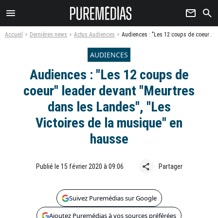
menu
newsletter
search
Accueil
Dernières news
Actus Audiences
Audiences : "Les 12 coups de coeur" leader devant "Meurtres dans les Landes", "Les Victoires de la musique" en hausse
AUDIENCES
Audiences : "Les 12 coups de
coeur" leader devant "Meurtres
dans les Landes", "Les
Victoires de la musique" en
hausse
share
Publié le 15 février 2020 à 09:06
Partager
Suivez Puremédias sur Google
Ajoutez Puremédias à vos sources préférées