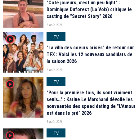
"Coté joueurs, c’est un peu light" :
Dominique Duforest (La Voix) critique le
casting de "Secret Story" 2026
6 août 2026
TV
player2
"La villa des coeurs brisés" de retour sur
TFX : Voici les 12 nouveaux candidats de
la saison 2026
6 août 2026
TV
player2
"Pour la première fois, ils sont vraiment
seuls…" : Karine Le Marchand dévoile les
nouveautés des speed dating de "L'Amour
est dans le pré" 2026
5 août 2026
TV
player2