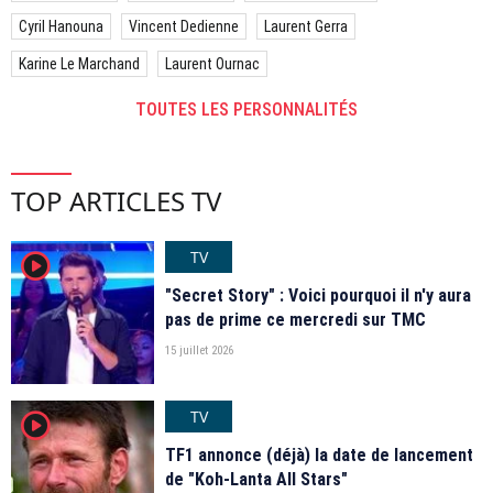
Cyril Hanouna
Vincent Dedienne
Laurent Gerra
Karine Le Marchand
Laurent Ournac
TOUTES LES PERSONNALITÉS
TOP ARTICLES TV
TV
player2
"Secret Story" : Voici pourquoi il n'y aura
pas de prime ce mercredi sur TMC
15 juillet 2026
TV
player2
TF1 annonce (déjà) la date de lancement
de "Koh-Lanta All Stars"