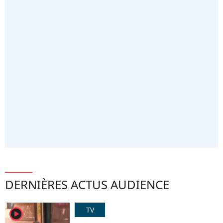
DERNIÈRES ACTUS AUDIENCE
TV
player2