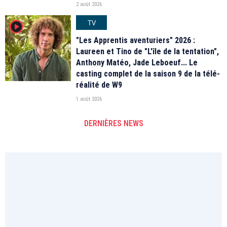
2 août 2026
TV
player2
"Les Apprentis aventuriers" 2026 :
Laureen et Tino de "L'île de la tentation",
Anthony Matéo, Jade Leboeuf... Le
casting complet de la saison 9 de la télé-
réalité de W9
1 août 2026
DERNIÈRES NEWS