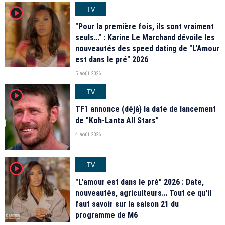
TV
player2
"Pour la première fois, ils sont vraiment
seuls…" : Karine Le Marchand dévoile les
nouveautés des speed dating de "L'Amour
est dans le pré" 2026
5 août 2026
TV
player2
TF1 annonce (déjà) la date de lancement
de "Koh-Lanta All Stars"
4 août 2026
TV
player2
"L'amour est dans le pré" 2026 : Date,
nouveautés, agriculteurs… Tout ce qu'il
faut savoir sur la saison 21 du
programme de M6