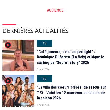
AUDIENCE
DERNIÈRES ACTUALITÉS
TV
player2
"Coté joueurs, c’est un peu light" :
Dominique Duforest (La Voix) critique le
casting de "Secret Story" 2026
6 août 2026
TV
player2
"La villa des coeurs brisés" de retour sur
TFX : Voici les 12 nouveaux candidats de
la saison 2026
6 août 2026