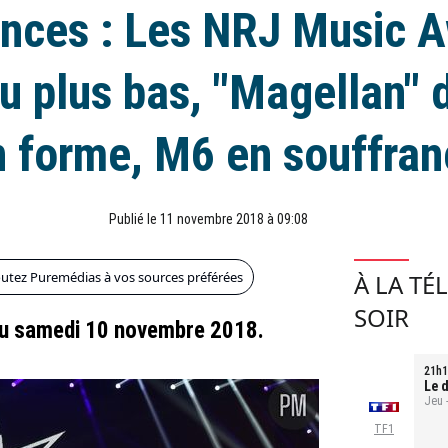
nces : Les NRJ Music 
u plus bas, "Magellan" 
n forme, M6 en souffran
Publié le 11 novembre 2018 à 09:08
outez Puremédias à vos sources préférées
À LA TÉ
SOIR
 du samedi 10 novembre 2018.
21h1
Le d
Jeu 
TF1