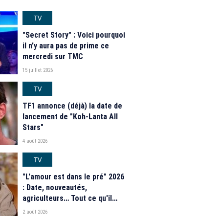
TV
"Secret Story" : Voici pourquoi
il n'y aura pas de prime ce
mercredi sur TMC
15 juillet 2026
TV
TF1 annonce (déjà) la date de
lancement de "Koh-Lanta All
Stars"
4 août 2026
TV
"L'amour est dans le pré" 2026
: Date, nouveautés,
agriculteurs… Tout ce qu'il
faut savoir sur la saison 21 du
2 août 2026