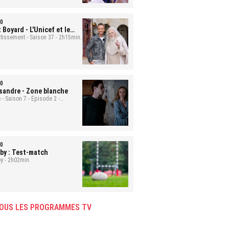
0
t Boyard
- L'Unicef et le
uge
rtissement - Saison 37 - 2h15min.
0
sandre
- Zone blanche
 - Saison 7 - Épisode 2 -
min.
0
by : Test-match
y - 2h02min.
OUS LES PROGRAMMES TV