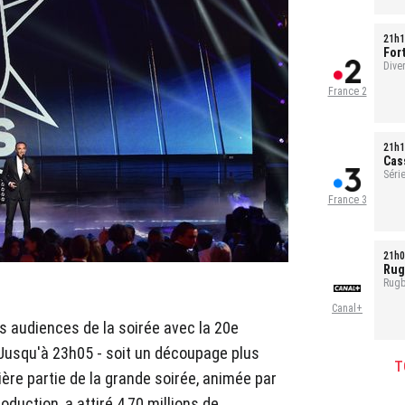
21h1
For
Ref
Dive
France 2
21h1
Cas
Série
1h35
France 3
21h0
Rug
Rugb
Canal+
s audiences de la soirée avec la 20e
usqu'à 23h05 - soit un découpage plus
T
mière partie de la grande soirée, animée par
oduction, a attiré 4,70 millions de