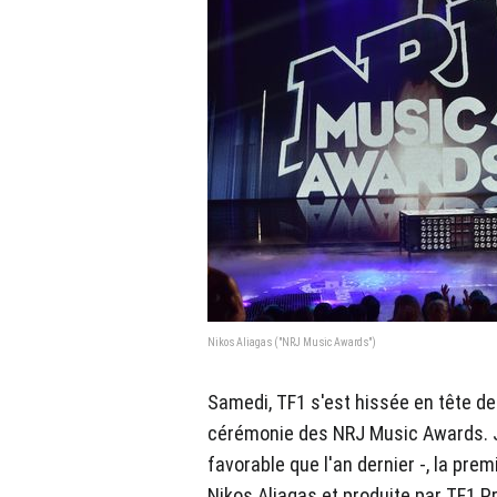
Nikos Aliagas ("NRJ Music Awards")
Samedi, TF1 s'est hissée en tête de
cérémonie des NRJ Music Awards. J
favorable que l'an dernier -, la pre
Nikos Aliagas et produite par TF1 Pr