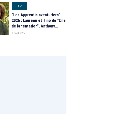
programme de M6
TV
"Les Apprentis aventuriers"
2026 : Laureen et Tino de "L'île
de la tentation", Anthony
Matéo, Jade Leboeuf... Le
1 août 2026
casting complet de la saison 9
de la télé-réalité de W9