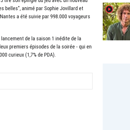
5 tire son épingle du jeu avec un nouveau
player2
belles", animé par Sophie Jovillard et
à Nantes a été suivie par 998.000 voyageurs
 lancement de la saison 1 inédite de la
deux premiers épisodes de la soirée - qui en
000 curieux (1,7% de PDA).