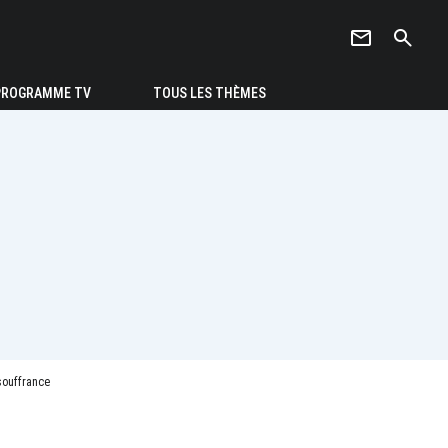
newsletter
search
PROGRAMME TV
TOUS LES THÈMES
souffrance