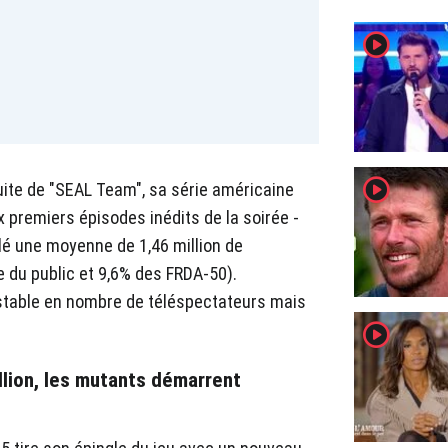
player2
player2
uite de "SEAL Team", sa série américaine
 premiers épisodes inédits de la soirée -
lé une moyenne de 1,46 million de
 du public et 9,6% des FRDA-50).
stable en nombre de téléspectateurs mais
player2
llion, les mutants démarrent