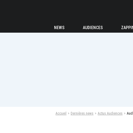
NEWS
AUDIENCES
ZAPPI
Accueil
Dernières news
Actus Audiences
Audi