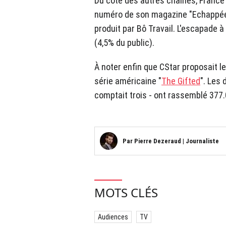
Du côté des autres chaînes, France 
numéro de son magazine "Echappées 
produit par Bô Travail. L'escapade 
(4,5% du public).
À noter enfin que CStar proposait le
série américaine "
The Gifted
". Les 
comptait trois - ont rassemblé 377.
Par
Pierre Dezeraud
|
Journaliste
MOTS CLÉS
Audiences
TV