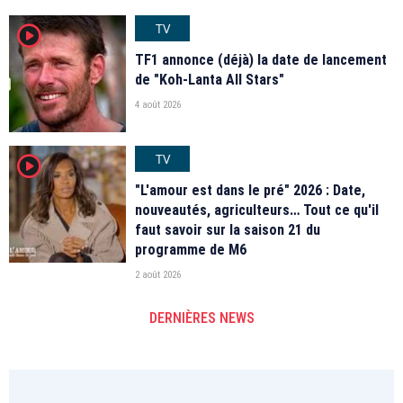
TV
player2
TF1 annonce (déjà) la date de lancement
de "Koh-Lanta All Stars"
4 août 2026
TV
player2
"L'amour est dans le pré" 2026 : Date,
nouveautés, agriculteurs… Tout ce qu'il
faut savoir sur la saison 21 du
programme de M6
2 août 2026
DERNIÈRES NEWS