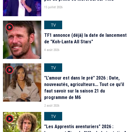
15 juillet 2026
TV
player2
TF1 annonce (déjà) la date de lancement
de "Koh-Lanta All Stars"
4 août 2026
TV
player2
"L'amour est dans le pré" 2026 : Date,
nouveautés, agriculteurs… Tout ce qu'il
faut savoir sur la saison 21 du
programme de M6
2 août 2026
TV
player2
"Les Apprentis aventuriers" 2026 :