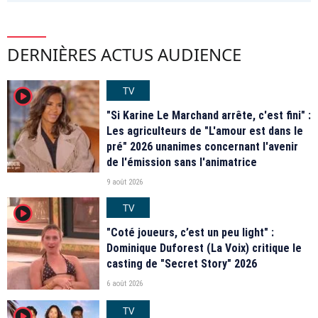
DERNIÈRES ACTUS AUDIENCE
TV
player2
"Si Karine Le Marchand arrête, c'est fini" :
Les agriculteurs de "L'amour est dans le
pré" 2026 unanimes concernant l'avenir
de l'émission sans l'animatrice
9 août 2026
TV
player2
"Coté joueurs, c’est un peu light" :
Dominique Duforest (La Voix) critique le
casting de "Secret Story" 2026
6 août 2026
TV
player2