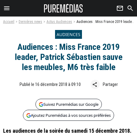
menu
newsletter
search
Accueil
Dernières news
Actus Audiences
Audiences : Miss France 2019 leader, Patrick Sébastien sauve les meubles, M6 très faible
AUDIENCES
Audiences : Miss France 2019
leader, Patrick Sébastien sauve
les meubles, M6 très faible
share
Publié le 16 décembre 2018 à 09:10
Partager
Suivez Puremédias sur Google
Ajoutez Puremédias à vos sources préférées
Les audiences de la soirée du samedi 15 décembre 2018.