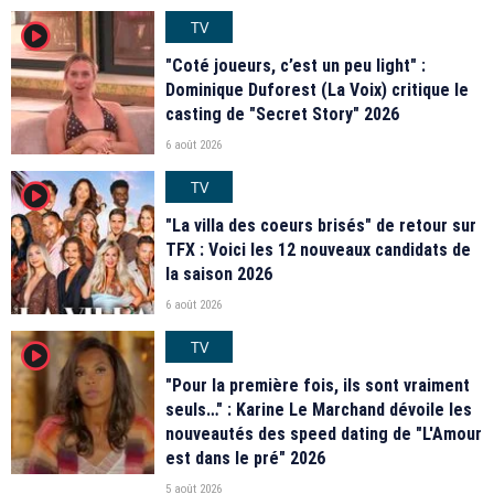
TV
player2
"Coté joueurs, c’est un peu light" :
Dominique Duforest (La Voix) critique le
casting de "Secret Story" 2026
6 août 2026
TV
player2
"La villa des coeurs brisés" de retour sur
TFX : Voici les 12 nouveaux candidats de
la saison 2026
6 août 2026
TV
player2
"Pour la première fois, ils sont vraiment
seuls…" : Karine Le Marchand dévoile les
nouveautés des speed dating de "L'Amour
est dans le pré" 2026
5 août 2026