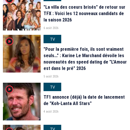
"La villa des coeurs brisés" de retour sur
TFX : Voici les 12 nouveaux candidats de
la saison 2026
6 août 2026
TV
player2
"Pour la première fois, ils sont vraiment
seuls…" : Karine Le Marchand dévoile les
nouveautés des speed dating de "L'Amour
est dans le pré" 2026
5 août 2026
TV
player2
TF1 annonce (déjà) la date de lancement
de "Koh-Lanta All Stars"
4 août 2026
TV