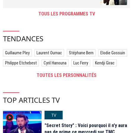
TOUS LES PROGRAMMES TV
TENDANCES
Guillaume Pley
Laurent Ournac
Stéphane Bern
Elodie Gossuin
Philippe Etchebest
Cyril Hanouna
Luc Ferry
Kendji Girac
TOUTES LES PERSONNALITÉS
TOP ARTICLES TV
TV
player2
"Secret Story" : Voici pourquoi il n'y aura
pas de prime ce mercredi sur TMC