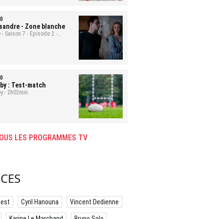
0
sandre
- Zone blanche
 - Saison 7 - Épisode 2 -
min.
0
by : Test-match
y - 2h02min.
OUS LES PROGRAMMES TV
CES
best
Cyril Hanouna
Vincent Dedienne
Karine Le Marchand
Bruno Solo