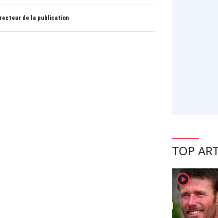
irecteur de la publication
TOP ART
player2