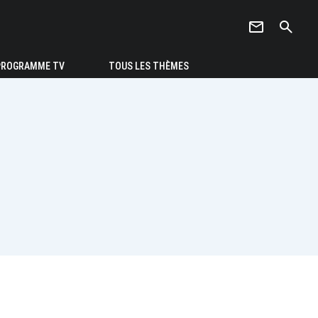
newsletter
search
PROGRAMME TV
TOUS LES THÈMES