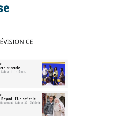
se
LÉVISION CE
0
ernier cercle
- Saison 1 - 1h15min.
0
t Boyard
- L'Unicef et le
uge
rtissement - Saison 37 - 2h15min.