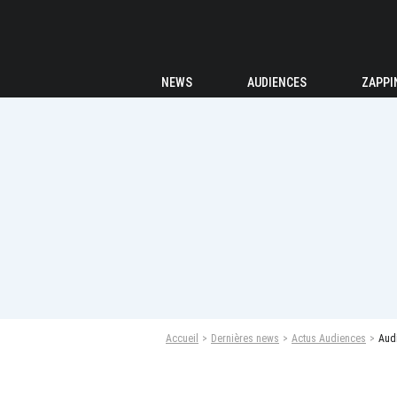
NEWS
AUDIENCES
ZAPPI
Accueil
Dernières news
Actus Audiences
Audi