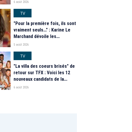
"Secret Story" 2026
6 août 2026
TV
"Pour la première fois, ils sont
vraiment seuls…" : Karine Le
Marchand dévoile les
nouveautés des speed dating
5 août 2026
de "L'Amour est dans le pré"
2026
TV
"La villa des coeurs brisés" de
retour sur TFX : Voici les 12
nouveaux candidats de la
saison 2026
6 août 2026