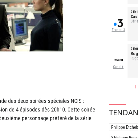
21h1
Cas
Série
1h35
France 3
21h0
Rug
Rugb
Canal+
T
nde des deux soirées spéciales NCIS :
sion de 4 épisodes dès 20h10. Cette soirée
TENDAN
 deuxième personnage préféré de la série
Philippe Etche
Stéphane Bern