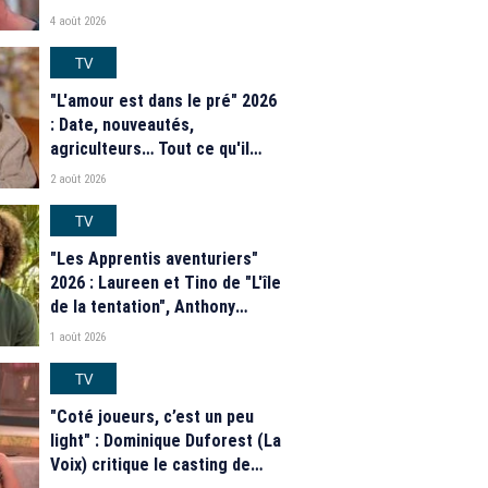
4 août 2026
TV
"L'amour est dans le pré" 2026
: Date, nouveautés,
agriculteurs… Tout ce qu'il
faut savoir sur la saison 21 du
2 août 2026
programme de M6
TV
"Les Apprentis aventuriers"
2026 : Laureen et Tino de "L'île
de la tentation", Anthony
Matéo, Jade Leboeuf... Le
1 août 2026
casting complet de la saison 9
de la télé-réalité de W9
TV
"Coté joueurs, c’est un peu
light" : Dominique Duforest (La
Voix) critique le casting de