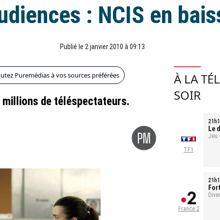
udiences : NCIS en bais
Publié le 2 janvier 2010 à 09:13
outez Puremédias à vos sources préférées
À LA TÉ
SOIR
 millions de téléspectateurs.
21h1
Le d
Jeu 
TF1
21h1
For
Ref
Dive
France 2