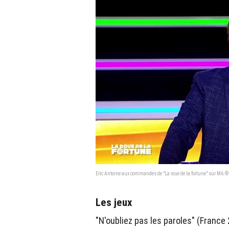
Eric Antoine aux commandes de "La roue de la fortune" sur M6.
Les jeux
"N'oubliez pas les paroles" (France