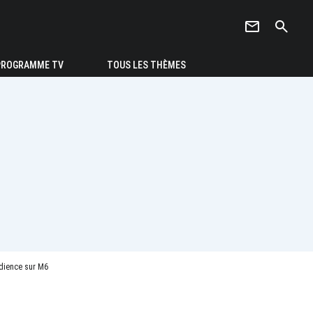
newsletter
search
PROGRAMME TV
TOUS LES THÈMES
udience sur M6