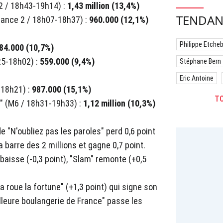
 2 / 18h43-19h14) :
1,43 million (13,4%)
TENDAN
rance 2 / 18h07-18h37) :
960.000 (12,1%)
Philippe Etche
84.000 (10,7%)
25-18h02) :
559.000 (9,4%)
Stéphane Bern
Eric Antoine
18h21) :
987.000 (15,1%)
TO
e" (M6 / 18h31-19h33) :
1,12 million (10,3%)
e "N'oubliez pas les paroles" perd 0,6 point
 barre des 2 millions et gagne 0,7 point.
 baisse (-0,3 point), "Slam" remonte (+0,5
a roue la fortune" (+1,3 point) qui signe son
lleure boulangerie de France" passe les