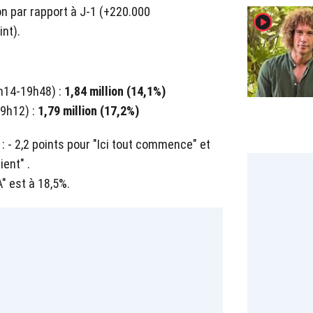
on par rapport à J-1 (+220.000
player2
nt).
h14-19h48) :
1,84 million (14,1%)
9h12) :
1,79 million (17,2%)
: - 2,2 points pour "Ici tout commence" et
ent" .
" est à 18,5%.