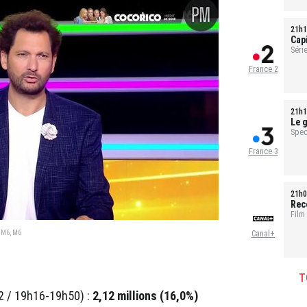
21h1
Cap
sal
Série
1h35
France 2
21h1
Le g
pour
Spec
France 3
21h0
Rec
Film
© M6, M6
Canal+
T
 2 / 19h16-19h50) :
2,12 millions (16,0%)