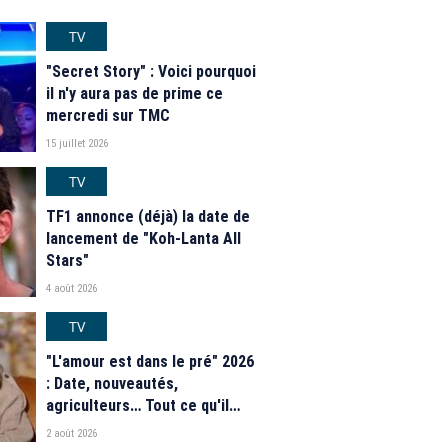
TV
"Secret Story" : Voici pourquoi
il n'y aura pas de prime ce
mercredi sur TMC
15 juillet 2026
TV
TF1 annonce (déjà) la date de
lancement de "Koh-Lanta All
Stars"
4 août 2026
TV
"L'amour est dans le pré" 2026
: Date, nouveautés,
agriculteurs… Tout ce qu'il
faut savoir sur la saison 21 du
2 août 2026