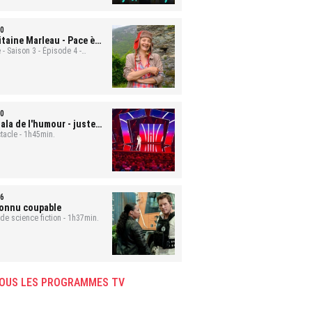
0
itaine Marleau
- Pace è
ute
 - Saison 3 - Épisode 4 -
min.
0
ala de l'humour - juste
 rire
tacle - 1h45min.
6
onnu coupable
 de science fiction - 1h37min.
OUS LES PROGRAMMES TV