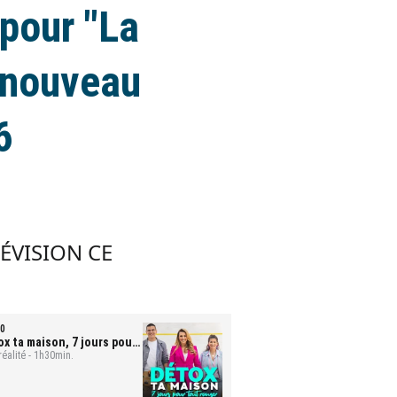
pour "La
n nouveau
6
LÉVISION CE
0
ox ta maison, 7 jours pour
t ranger
réalité - 1h30min.
- Mona et Bastien