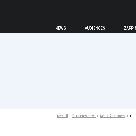
NEWS
AUDIENCES
ZAPPI
Accueil
Dernières news
Actus Audiences
Audi