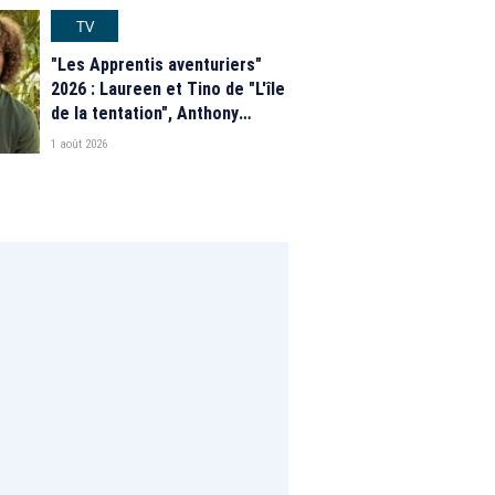
programme de M6
TV
"Les Apprentis aventuriers"
2026 : Laureen et Tino de "L'île
de la tentation", Anthony
Matéo, Jade Leboeuf... Le
1 août 2026
casting complet de la saison 9
de la télé-réalité de W9