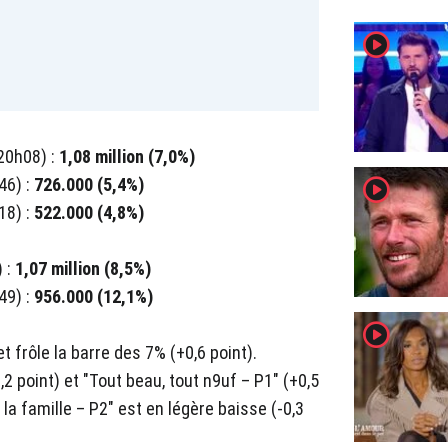
player2
20h08) :
1,08 million (7,0%)
player2
46) :
726.000 (5,4%)
18) :
522.000 (4,8%)
) :
1,07 million (8,5%)
49) :
956.000 (12,1%)
player2
t frôle la barre des 7% (+0,6 point).
0,2 point) et "Tout beau, tout n9uf – P1" (+0,5
 la famille – P2" est en légère baisse (-0,3