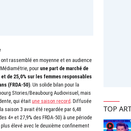
e
4 ont rassemblé en moyenne et en audience
 Médiamétrie, pour
une part de marché de
us et de 25,0% sur les femmes responsables
 ans (FRDA-50)
. Un solide bilan pour la
ubourg Stories/Beaubourg Audiovisuel, mais
ente, qui était
une saison record
. Diffusée
TOP ART
a saison 3 avait été regardée par 6,48
 des 4+ et 27,9% des FRDA-50) à une période
player2
tes plus élevé avec le deuxième confinement