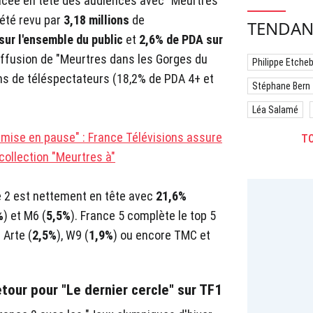
 placée en tête des audiences avec "Meurtres
 été revu par
3,18 millions
de
TENDAN
sur l'ensemble du public
et
2,6% de PDA sur
diffusion de "Meurtres dans les Gorges du
Philippe Etche
ons de téléspectateurs (18,2% de PDA 4+ et
Stéphane Bern
Léa Salamé
mise en pause" : France Télévisions assure
TO
collection "Meurtres à"
e 2 est nettement en tête avec
21,6%
%
) et M6 (
5,5%
). France 5 complète le top 5
 Arte (
2,5%
), W9 (
1,9%
) ou encore TMC et
etour pour "Le dernier cercle" sur TF1