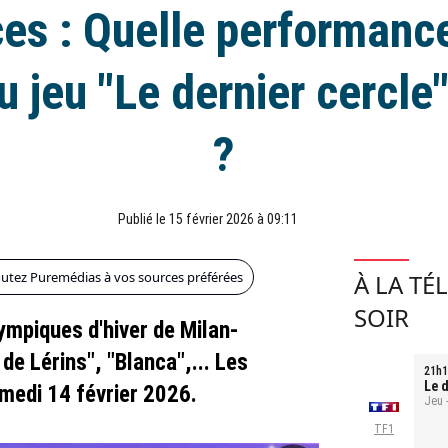
es : Quelle performance
u jeu "Le dernier cercle
?
Publié le 15 février 2026 à 09:11
outez Puremédias à vos sources préférées
À LA TÉ
SOIR
lympiques d'hiver de Milan-
de Lérins", "Blanca",... Les
21h1
Le d
amedi 14 février 2026.
Jeu 
TF1