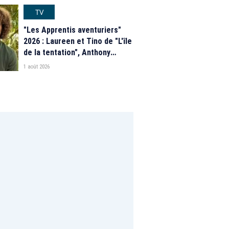
programme de M6
TV
"Les Apprentis aventuriers"
2026 : Laureen et Tino de "L'île
de la tentation", Anthony
Matéo, Jade Leboeuf... Le
1 août 2026
casting complet de la saison 9
de la télé-réalité de W9