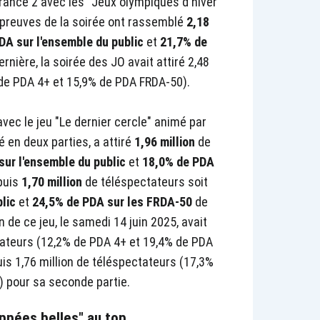
rance 2 avec les "Jeux olympiques d'hiver
épreuves de la soirée ont rassemblé
2,18
DA sur l'ensemble du public
et
21,7% de
rnière, la soirée des JO avait attiré 2,48
 de PDA 4+ et 15,9% de PDA FRDA-50).
vec le jeu "Le dernier cercle" animé par
 en deux parties,
a attiré
1,96 million
de
sur l'ensemble du public
et
18,0% de PDA
puis
1,70 million
de téléspectateurs soit
blic
et
24,5% de PDA sur les FRDA-50
de
n de ce jeu, le samedi 14 juin 2025, avait
tateurs (12,2% de PDA 4+ et 19,4% de PDA
is 1,76 million de téléspectateurs (17,3%
 pour sa seconde partie.
appées belles" au top