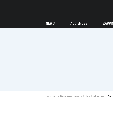
NEWS
AUDIENCES
ZAPPI
Accueil
Dernières news
Actus Audiences
Audi