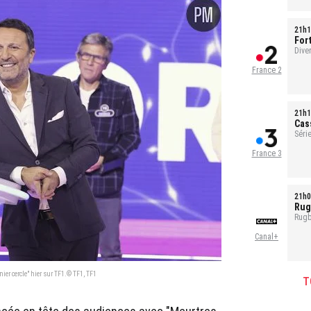
21h1
For
Ref
Dive
France 2
21h1
Cas
Série
1h35
France 3
21h0
Rug
Rugb
Canal+
er cercle" hier sur TF1.© TF1, TF1
T