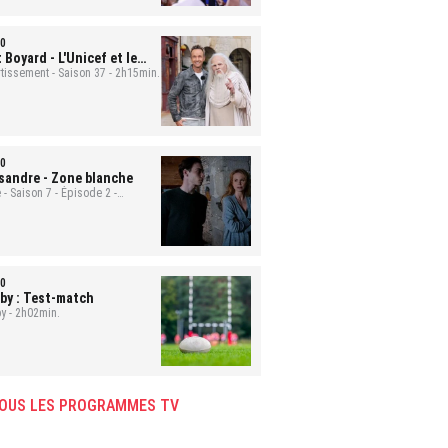
0
t Boyard
- L'Unicef et le
uge
rtissement - Saison 37 - 2h15min.
0
sandre
- Zone blanche
 - Saison 7 - Épisode 2 -
min.
0
by : Test-match
y - 2h02min.
OUS LES PROGRAMMES TV