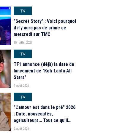
TV
"Secret Story" : Voici pourquoi
il n'y aura pas de prime ce
mercredi sur TMC
15 juillet 2026
TV
TF1 annonce (déjà) la date de
lancement de "Koh-Lanta All
Stars"
4 août 2026
TV
"L'amour est dans le pré" 2026
: Date, nouveautés,
agriculteurs… Tout ce qu'il
faut savoir sur la saison 21 du
2 août 2026