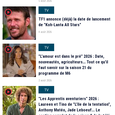
5 août 2026
TV
player2
TF1 annonce (déjà) la date de lancement
de "Koh-Lanta All Stars"
4 août 2026
TV
player2
"L'amour est dans le pré" 2026 : Date,
nouveautés, agriculteurs… Tout ce qu'il
faut savoir sur la saison 21 du
programme de M6
2 août 2026
TV
player2
"Les Apprentis aventuriers" 2026 :
Laureen et Tino de "L'île de la tentation",
Anthony Matéo, Jade Leboeuf... Le