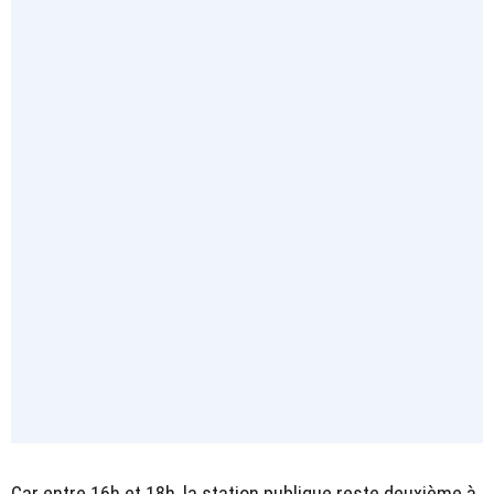
Car entre 16h et 18h, la station publique reste deuxième à