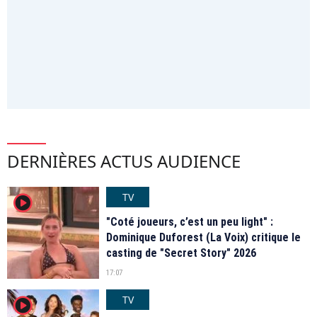
DERNIÈRES ACTUS AUDIENCE
TV
player2
"Coté joueurs, c’est un peu light" :
Dominique Duforest (La Voix) critique le
casting de "Secret Story" 2026
17:07
TV
player2