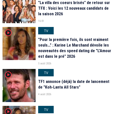
"La villa des coeurs brisés" de retour sur
TFX : Voici les 12 nouveaux candidats de
la saison 2026
16:01
TV
player2
"Pour la première fois, ils sont vraiment
seuls…" : Karine Le Marchand dévoile les
nouveautés des speed dating de "L'Amour
est dans le pré" 2026
5 août 2026
TV
player2
TF1 annonce (déjà) la date de lancement
de "Koh-Lanta All Stars"
4 août 2026
TV
player2