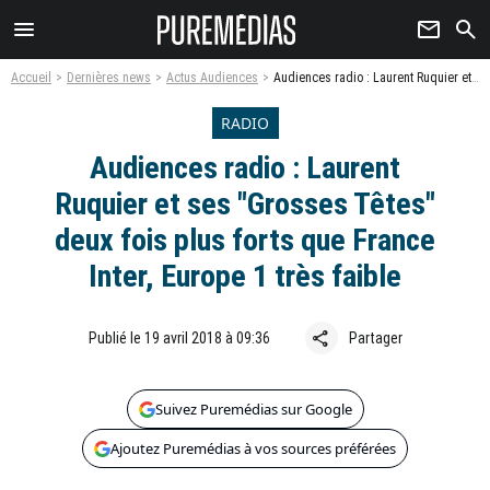
menu
newsletter
search
Accueil
Dernières news
Actus Audiences
Audiences radio : Laurent Ruquier et ses "Grosses Têtes" deux fois plus forts que France Inter, Europe 1 très faible
RADIO
Audiences radio : Laurent
Ruquier et ses "Grosses Têtes"
deux fois plus forts que France
Inter, Europe 1 très faible
share
Publié le 19 avril 2018 à 09:36
Partager
Suivez Puremédias sur Google
Ajoutez Puremédias à vos sources préférées