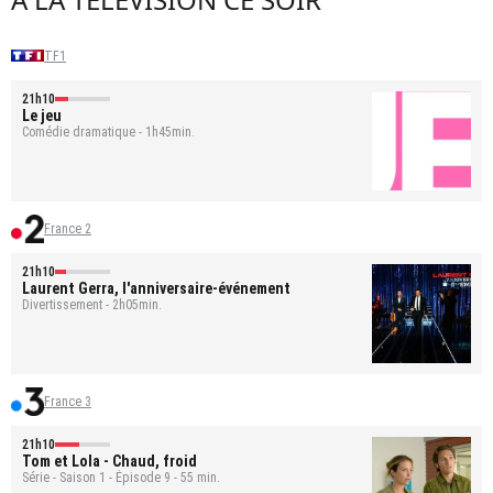
TF1
21h10
Le jeu
Comédie dramatique - 1h45min.
France 2
21h10
Laurent Gerra, l'anniversaire-événement
Divertissement - 2h05min.
France 3
21h10
Tom et Lola
- Chaud, froid
Série - Saison 1 - Épisode 9 - 55 min.