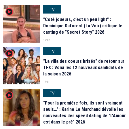
TV
player2
"Coté joueurs, c’est un peu light" :
Dominique Duforest (La Voix) critique le
casting de "Secret Story" 2026
17:07
TV
player2
"La villa des coeurs brisés" de retour sur
TFX : Voici les 12 nouveaux candidats de
la saison 2026
16:01
TV
player2
"Pour la première fois, ils sont vraiment
seuls…" : Karine Le Marchand dévoile les
nouveautés des speed dating de "L'Amour
est dans le pré" 2026