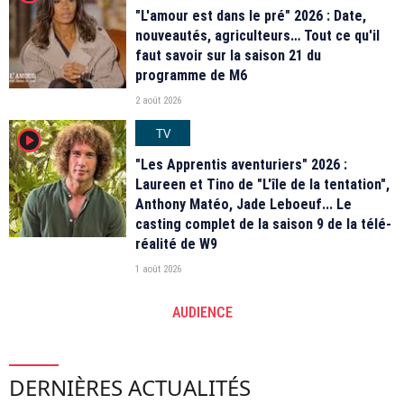
"L'amour est dans le pré" 2026 : Date,
nouveautés, agriculteurs… Tout ce qu'il
faut savoir sur la saison 21 du
programme de M6
2 août 2026
TV
player2
"Les Apprentis aventuriers" 2026 :
Laureen et Tino de "L'île de la tentation",
Anthony Matéo, Jade Leboeuf... Le
casting complet de la saison 9 de la télé-
réalité de W9
1 août 2026
AUDIENCE
DERNIÈRES ACTUALITÉS