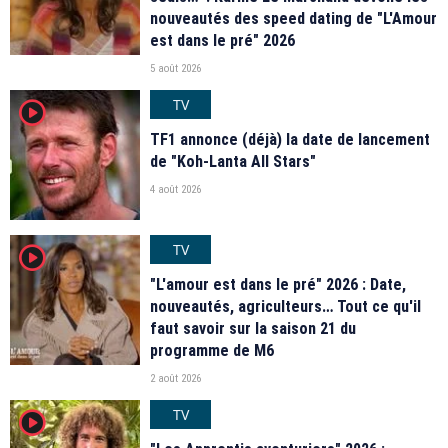
nouveautés des speed dating de "L'Amour
est dans le pré" 2026
5 août 2026
TV
player2
TF1 annonce (déjà) la date de lancement
de "Koh-Lanta All Stars"
4 août 2026
TV
player2
"L'amour est dans le pré" 2026 : Date,
nouveautés, agriculteurs… Tout ce qu'il
faut savoir sur la saison 21 du
programme de M6
2 août 2026
TV
player2