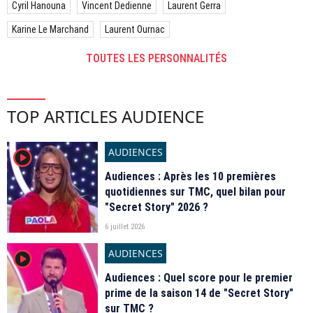
Cyril Hanouna
Vincent Dedienne
Laurent Gerra
Karine Le Marchand
Laurent Ournac
TOUTES LES PERSONNALITÉS
TOP ARTICLES AUDIENCE
AUDIENCES
player2
Audiences : Après les 10 premières
quotidiennes sur TMC, quel bilan pour
"Secret Story" 2026 ?
6 juillet 2026
AUDIENCES
player2
Audiences : Quel score pour le premier
prime de la saison 14 de "Secret Story"
sur TMC ?