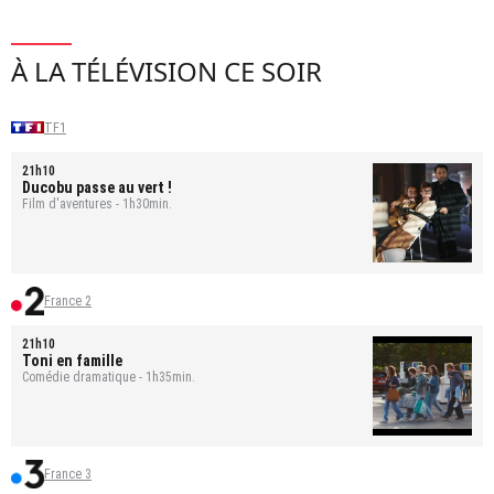
À LA TÉLÉVISION CE SOIR
TF1
21h10
Ducobu passe au vert !
Film d'aventures - 1h30min.
France 2
21h10
Toni en famille
Comédie dramatique - 1h35min.
France 3