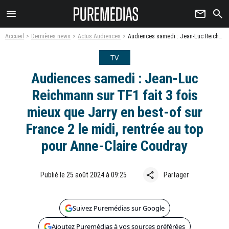
menu
newsletter
search
Accueil
Dernières news
Actus Audiences
Audiences samedi : Jean-Luc Reichmann sur TF1 fait 3 fois mieux que Jarry en best-of sur France 2 le midi, rentrée au top pour Anne-Claire Coudray
TV
Audiences samedi : Jean-Luc
Reichmann sur TF1 fait 3 fois
mieux que Jarry en best-of sur
France 2 le midi, rentrée au top
pour Anne-Claire Coudray
share
Publié le 25 août 2024 à 09:25
Partager
Suivez Puremédias sur Google
Ajoutez Puremédias à vos sources préférées