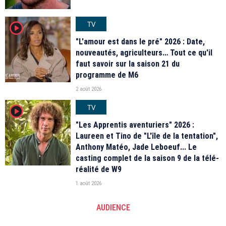
TV
player2
"L'amour est dans le pré" 2026 : Date,
nouveautés, agriculteurs… Tout ce qu'il
faut savoir sur la saison 21 du
programme de M6
2 août 2026
TV
player2
"Les Apprentis aventuriers" 2026 :
Laureen et Tino de "L'île de la tentation",
Anthony Matéo, Jade Leboeuf... Le
casting complet de la saison 9 de la télé-
réalité de W9
1 août 2026
AUDIENCE