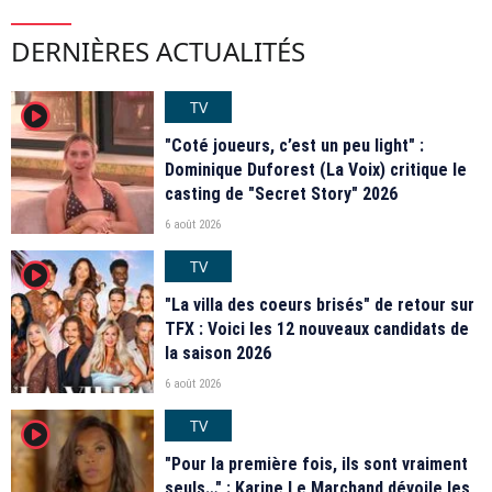
DERNIÈRES ACTUALITÉS
TV
player2
"Coté joueurs, c’est un peu light" :
Dominique Duforest (La Voix) critique le
casting de "Secret Story" 2026
6 août 2026
TV
player2
"La villa des coeurs brisés" de retour sur
TFX : Voici les 12 nouveaux candidats de
la saison 2026
6 août 2026
TV
player2
"Pour la première fois, ils sont vraiment
seuls…" : Karine Le Marchand dévoile les