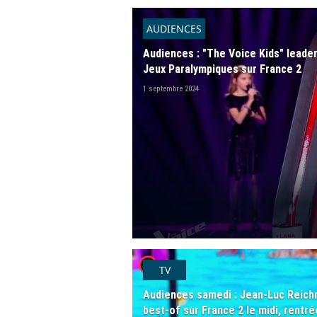
AUDIENCES
Audiences : "The Voice Kids" leader
Jeux Paralympiques sur France 2
1 septembre 2024
player2
TV
Audiences samedi : Jean-Luc Reichm
best-of sur France 2 le midi, rentr