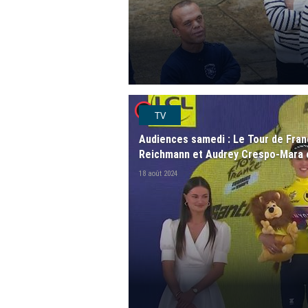
player2
TV
Audiences samedi : Le Tour de Fran
Reichmann et Audrey Crespo-Mara 
18 août 2024