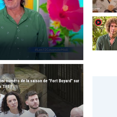
player2
ier numéro de la saison de "Fort Boyard" sur
sur TF1 ?