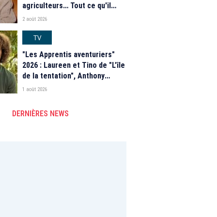
agriculteurs… Tout ce qu'il
faut savoir sur la saison 21 du
2 août 2026
programme de M6
TV
"Les Apprentis aventuriers"
2026 : Laureen et Tino de "L'île
de la tentation", Anthony
Matéo, Jade Leboeuf... Le
1 août 2026
casting complet de la saison 9
de la télé-réalité de W9
DERNIÈRES NEWS