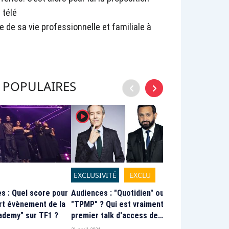
 télé
e de sa vie professionnelle et familiale à
S POPULAIRES
chevron_left
chevron_right
player2
player2
EXCLUSIVITÉ
EXCLU
TV
s : Quel score pour
Audiences : "Quotidien" ou
Audiences same
rt évènement de la
"TPMP" ? Qui est vraiment le
pour Anne-Clair
ademy" sur TF1 ?
premier talk d'access de
Léa Salamé au t
France ? Tous les chiffres
Démarrage corr