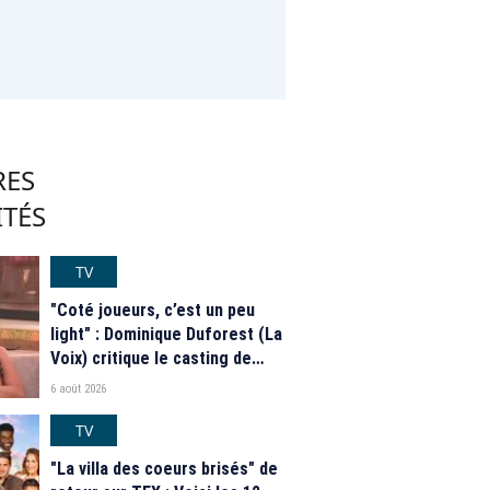
4 février 2024
1 janvier 2023
n"
RES
ITÉS
TV
"Coté joueurs, c’est un peu
light" : Dominique Duforest (La
Voix) critique le casting de
"Secret Story" 2026
6 août 2026
TV
"La villa des coeurs brisés" de