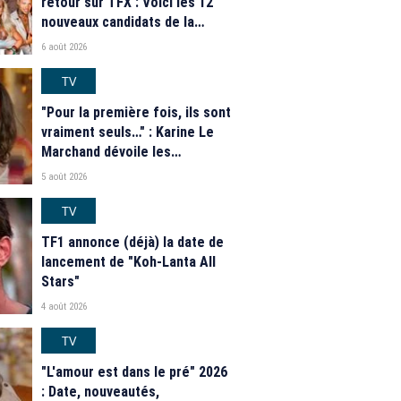
retour sur TFX : Voici les 12
nouveaux candidats de la
saison 2026
6 août 2026
TV
"Pour la première fois, ils sont
vraiment seuls…" : Karine Le
Marchand dévoile les
nouveautés des speed dating
5 août 2026
de "L'Amour est dans le pré"
2026
TV
TF1 annonce (déjà) la date de
lancement de "Koh-Lanta All
Stars"
4 août 2026
TV
"L'amour est dans le pré" 2026
: Date, nouveautés,