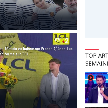
ce féminin en baisse sur France 2, Jean-Luc
TOP ART
en forme sur TF1
SEMAIN
player2