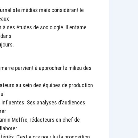
ournaliste médias mais considérant le
eaux
er à ses études de sociologie. Il entame
n dans
ujours.
marre parvient à approcher le milieu des
mateurs au sein des équipes de production
eur
 influentes. Ses analyses d’audiences
rer
jamin Meffre, rédacteurs en chef de
llaborer
fériés. C’est alors pour lui la proposition