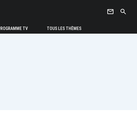
newsletter
search
PROGRAMME TV
TOUS LES THÈMES