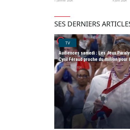
1 janvier 2024
9 juin 2024
SES DERNIERS ARTICLE
player2
TV
Audiences samedi : Les Jeux Paraly
Cyril Féraud proche du million pour 
1 septembre 2024