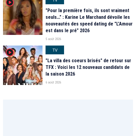
player2
"Pour la première fois, ils sont vraiment
seuls…" : Karine Le Marchand dévoile les
nouveautés des speed dating de "L'Amour
est dans le pré" 2026
5 août 2026
TV
player2
"La villa des coeurs brisés" de retour sur
TFX : Voici les 12 nouveaux candidats de
la saison 2026
6 août 2026