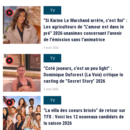
TV
player2
"Si Karine Le Marchand arrête, c'est fini" :
Les agriculteurs de "L'amour est dans le
pré" 2026 unanimes concernant l'avenir
de l'émission sans l'animatrice
9 août 2026
TV
player2
"Coté joueurs, c’est un peu light" :
Dominique Duforest (La Voix) critique le
casting de "Secret Story" 2026
6 août 2026
TV
player2
"La villa des coeurs brisés" de retour sur
TFX : Voici les 12 nouveaux candidats de
la saison 2026