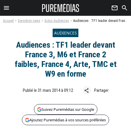
menu
newsletter
search
Accueil
Dernières news
Actus Audiences
Audiences : TF1 leader devant France 3, M6 et France 2 faibles, France 4, Arte, TMC et W9 en forme
AUDIENCES
Audiences : TF1 leader devant
France 3, M6 et France 2
faibles, France 4, Arte, TMC et
W9 en forme
share
Publié le 31 mars 2014 à 09:12
Partager
Suivez Puremédias sur Google
Ajoutez Puremédias à vos sources préférées