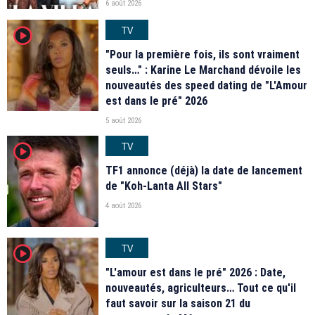
6 août 2026
TV
player2
"Pour la première fois, ils sont vraiment
seuls…" : Karine Le Marchand dévoile les
nouveautés des speed dating de "L'Amour
est dans le pré" 2026
5 août 2026
TV
player2
TF1 annonce (déjà) la date de lancement
de "Koh-Lanta All Stars"
4 août 2026
TV
player2
"L'amour est dans le pré" 2026 : Date,
nouveautés, agriculteurs… Tout ce qu'il
faut savoir sur la saison 21 du