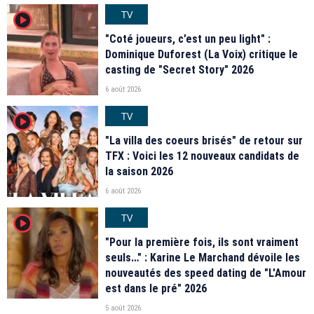
TV
player2
"Coté joueurs, c’est un peu light" :
Dominique Duforest (La Voix) critique le
casting de "Secret Story" 2026
6 août 2026
TV
player2
"La villa des coeurs brisés" de retour sur
TFX : Voici les 12 nouveaux candidats de
la saison 2026
6 août 2026
TV
player2
"Pour la première fois, ils sont vraiment
seuls…" : Karine Le Marchand dévoile les
nouveautés des speed dating de "L'Amour
est dans le pré" 2026
5 août 2026