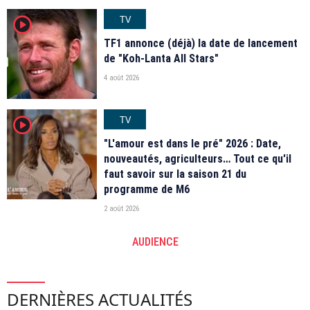
TV
player2
TF1 annonce (déjà) la date de lancement
de "Koh-Lanta All Stars"
4 août 2026
TV
player2
"L'amour est dans le pré" 2026 : Date,
nouveautés, agriculteurs… Tout ce qu'il
faut savoir sur la saison 21 du
programme de M6
2 août 2026
AUDIENCE
DERNIÈRES ACTUALITÉS