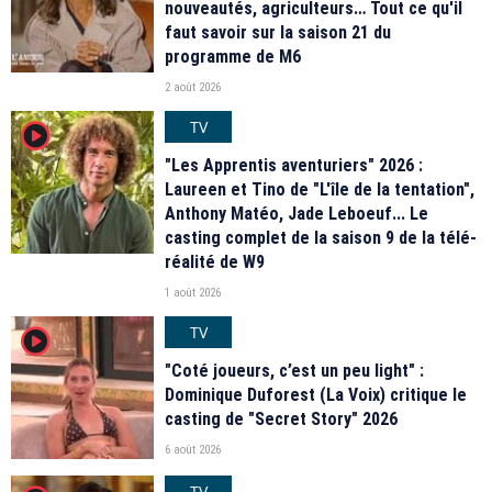
nouveautés, agriculteurs… Tout ce qu'il
faut savoir sur la saison 21 du
programme de M6
2 août 2026
TV
player2
"Les Apprentis aventuriers" 2026 :
Laureen et Tino de "L'île de la tentation",
Anthony Matéo, Jade Leboeuf... Le
casting complet de la saison 9 de la télé-
réalité de W9
1 août 2026
TV
player2
"Coté joueurs, c’est un peu light" :
Dominique Duforest (La Voix) critique le
casting de "Secret Story" 2026
6 août 2026
TV