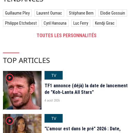
Guillaume Pley
Laurent Ournac
Stéphane Bern
Elodie Gossuin
Philippe Etchebest
Cyril Hanouna
Luc Ferry
Kendji Girac
TOUTES LES PERSONNALITÉS
TOP ARTICLES
TV
player2
TF1 annonce (déjà) la date de lancement
de "Koh-Lanta All Stars"
4 août 2026
TV
player2
"L'amour est dans le pré" 2026 : Date,