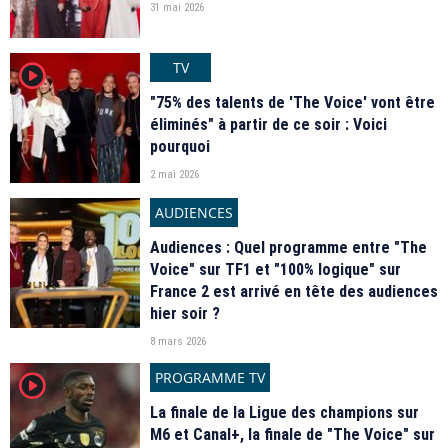
31 mai 2026
TV
player2
"75% des talents de 'The Voice' vont être
éliminés" à partir de ce soir : Voici
pourquoi
2 mai 2026
AUDIENCES
Audiences : Quel programme entre "The
Voice" sur TF1 et "100% logique" sur
France 2 est arrivé en tête des audiences
hier soir ?
8 mars 2026
PROGRAMME TV
player2
La finale de la Ligue des champions sur
M6 et Canal+, la finale de "The Voice" sur