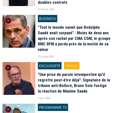
doubles contrats
19 février 2026
BUSINESS
player2
"Tout le monde savait que Rodolphe
Saadé avait surpayé" : Moins de deux ans
après son rachat par CMA CGM, le groupe
RMC BFM a perdu près de la moitié de sa
valeur
15 juillet 2026
EXCLUSIVITÉ
EXCLU
player2
"Une prise de parole intempestive qu'il
regrette peut-être déjà": Signataire de la
tribune anti-Bolloré, Bruno Solo fustige
la réaction de Maxime Saada
5 juin 2026
PROGRAMME TV
player2