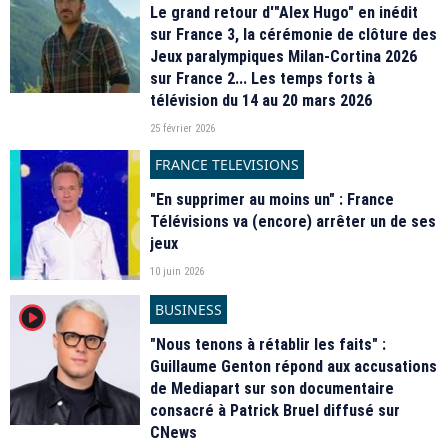
Le grand retour d'"Alex Hugo" en inédit
sur France 3, la cérémonie de clôture des
Jeux paralympiques Milan-Cortina 2026
sur France 2... Les temps forts à
télévision du 14 au 20 mars 2026
25 février 2026
FRANCE TELEVISIONS
"En supprimer au moins un" : France
Télévisions va (encore) arrêter un de ses
jeux
10 juin 2026
BUSINESS
player2
"Nous tenons à rétablir les faits" :
Guillaume Genton répond aux accusations
de Mediapart sur son documentaire
consacré à Patrick Bruel diffusé sur
CNews