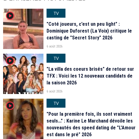
TV
player2
"Coté joueurs, c’est un peu light" :
Dominique Duforest (La Voix) critique le
casting de "Secret Story" 2026
6 août 2026
TV
player2
"La villa des coeurs brisés" de retour sur
TFX : Voici les 12 nouveaux candidats de
la saison 2026
6 août 2026
TV
player2
"Pour la première fois, ils sont vraiment
seuls…" : Karine Le Marchand dévoile les
nouveautés des speed dating de "L'Amour
est dans le pré" 2026