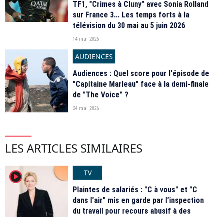
TF1, "Crimes à Cluny" avec Sonia Rolland
sur France 3... Les temps forts à la
télévision du 30 mai au 5 juin 2026
14 mai 2026
AUDIENCES
Audiences : Quel score pour l'épisode de
"Capitaine Marleau" face à la demi-finale
de "The Voice" ?
24 mai 2026
LES ARTICLES SIMILAIRES
TV
player2
Plaintes de salariés : "C à vous" et "C
dans l’air" mis en garde par l’inspection
du travail pour recours abusif à des