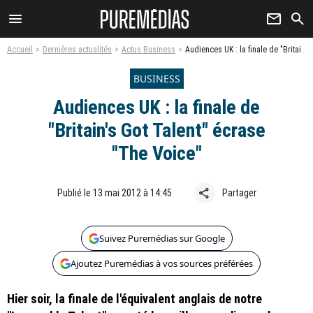
menu
newsletter
search
Accueil
Dernières actualités
Actus Business
Audiences UK : la finale de "Britain's Got Talent" écrase "The Voice"
BUSINESS
Audiences UK : la finale de
"Britain's Got Talent" écrase
"The Voice"
share
Publié le 13 mai 2012 à 14:45
Partager
Suivez Puremédias sur Google
Ajoutez Puremédias à vos sources préférées
Hier soir, la finale de l'équivalent anglais de notre