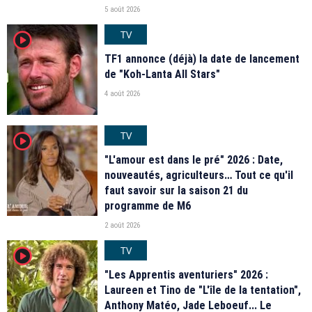
5 août 2026
TV
player2
TF1 annonce (déjà) la date de lancement
de "Koh-Lanta All Stars"
4 août 2026
TV
player2
"L'amour est dans le pré" 2026 : Date,
nouveautés, agriculteurs… Tout ce qu'il
faut savoir sur la saison 21 du
programme de M6
2 août 2026
TV
player2
"Les Apprentis aventuriers" 2026 :
Laureen et Tino de "L'île de la tentation",
Anthony Matéo, Jade Leboeuf... Le