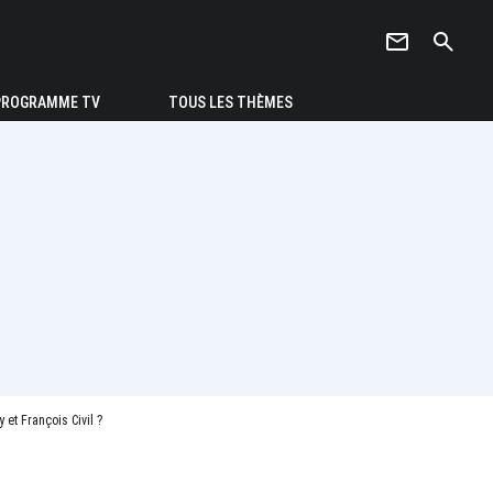
newsletter
search
PROGRAMME TV
TOUS LES THÈMES
et François Civil ?