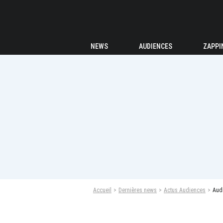
NEWS
AUDIENCES
ZAPPI
Accueil
Dernières news
Actus Audiences
Audi