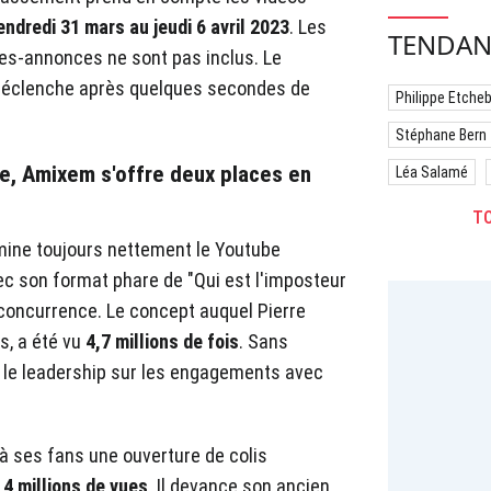
endredi 31 mars au jeudi 6 avril 2023
. Les
TENDAN
des-annonces ne sont pas inclus. Le
déclenche après quelques secondes de
Philippe Etche
Stéphane Bern
e, Amixem s'offre deux places en
Léa Salamé
TO
ine toujours nettement le Youtube
ec son format phare de "Qui est l'imposteur
concurrence. Le concept auquel Pierre
és, a été vu
4,7 millions de fois
. Sans
si le leadership sur les engagements avec
à ses fans une ouverture de colis
,4 millions de vues
. Il devance son ancien