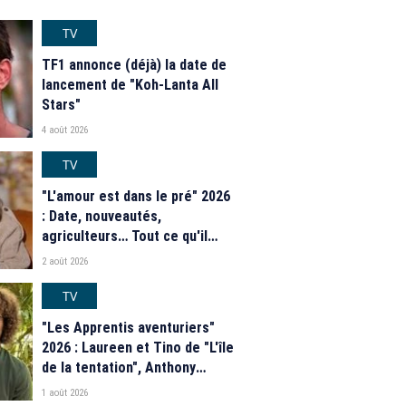
TV
TF1 annonce (déjà) la date de
lancement de "Koh-Lanta All
Stars"
4 août 2026
TV
"L'amour est dans le pré" 2026
: Date, nouveautés,
agriculteurs… Tout ce qu'il
faut savoir sur la saison 21 du
2 août 2026
programme de M6
TV
"Les Apprentis aventuriers"
2026 : Laureen et Tino de "L'île
de la tentation", Anthony
Matéo, Jade Leboeuf... Le
1 août 2026