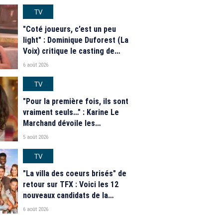
casting complet de la saison 9
de la télé-réalité de W9
TV
"Coté joueurs, c’est un peu
light" : Dominique Duforest (La
Voix) critique le casting de
"Secret Story" 2026
6 août 2026
TV
"Pour la première fois, ils sont
vraiment seuls…" : Karine Le
Marchand dévoile les
nouveautés des speed dating
5 août 2026
de "L'Amour est dans le pré"
2026
TV
"La villa des coeurs brisés" de
retour sur TFX : Voici les 12
nouveaux candidats de la
saison 2026
6 août 2026