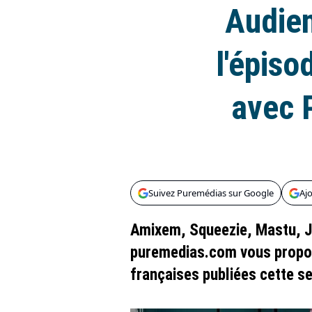
Audien
l'épiso
avec P
Suivez Puremédias sur Google
Aj
Amixem, Squeezie, Mastu, Jo
puremedias.com vous propos
françaises publiées cette s