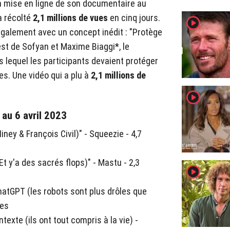
 mise en ligne de son documentaire au
 a récolté
2,1 millions de vues
en cinq jours.
player2
galement avec un concept inédit : "Protège
est de Sofyan et Maxime Biaggi*, le
 lequel les participants devaient protéger
es. Une vidéo qui a plu à
2,1 millions de
player2
au 6 avril 2023
Niney & François Civil)" - Squeezie - 4,7
Et y'a des sacrés flops)" - Mastu - 2,3
player2
ChatGPT (les robots sont plus drôles que
ues
texte (ils ont tout compris à la vie) -