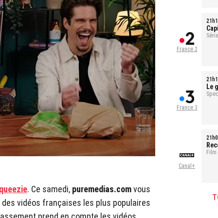
21h1
Cap
sal
Série
1h35
France 2
21h1
Le g
pour
Spec
France 3
21h0
Rec
Film
Canal+
queezie
. Ce samedi,
puremedias.com
vous
T
 des vidéos françaises les plus populaires
e classement prend en compte les vidéos