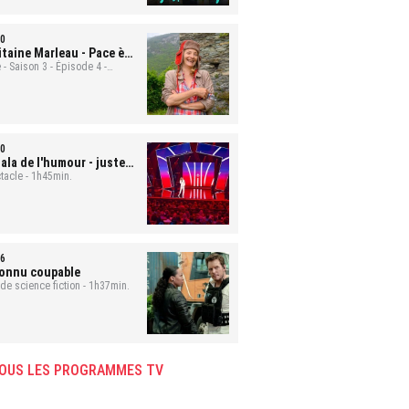
0
itaine Marleau
- Pace è
ute
 - Saison 3 - Épisode 4 -
min.
0
ala de l'humour - juste
 rire
tacle - 1h45min.
6
onnu coupable
 de science fiction - 1h37min.
OUS LES PROGRAMMES TV