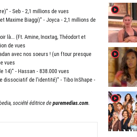
player2
e)" - Seb - 2,1 millions de vues
et Maxime Biaggi)" - Joyca - 2,1 millions de
ir là... (Ft. Amine, Inoxtag, Théodort et
lion de vues
player2
amadan avec nos soeurs ! (un ftour presque
de vues
e 14)" - Hassan - 838.000 vues
e dissociatif de l'identité)" - Tibo InShape -
player2
edia, société éditrice de
puremedias.com
.