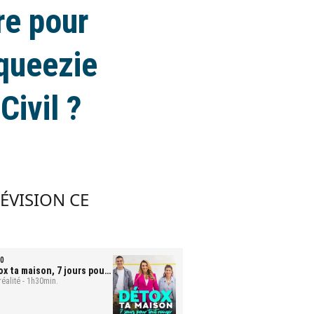
re pour
Squeezie
Civil ?
LÉVISION CE
0
ox ta maison, 7 jours pour
t ranger
réalité - 1h30min.
- Mona et Bastien