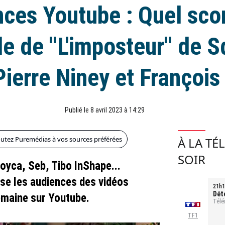
ces Youtube : Quel sco
de de "L'imposteur" de 
ierre Niney et François 
Publié le 8 avril 2023 à 14:29
outez Puremédias à vos sources préférées
À LA TÉ
SOIR
yca, Seb, Tibo InShape...
e les audiences des vidéos
21h1
Dét
emaine sur Youtube.
tou
Télé
TF1