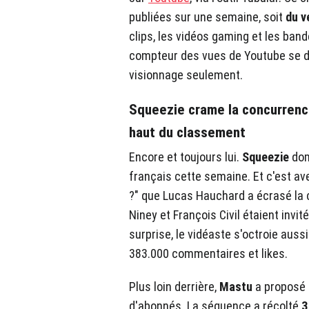
publiées sur une semaine, soit
du v
clips, les vidéos gaming et les ban
compteur des vues de Youtube se 
visionnage seulement.
Squeezie crame la concurrenc
haut du classement
Encore et toujours lui.
Squeezie
dom
français cette semaine. Et c'est av
?" que Lucas Hauchard a écrasé la 
Niney et François Civil étaient invit
surprise, le vidéaste s'octroie aus
383.000 commentaires et likes.
Plus loin derrière,
Mastu
a proposé 
d'abonnés. La séquence a récolté
3