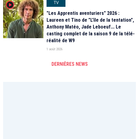
TV
player2
"Les Apprentis aventuriers" 2026 :
Laureen et Tino de "L'île de la tentation",
Anthony Matéo, Jade Leboeuf... Le
casting complet de la saison 9 de la télé-
réalité de W9
1 août 2026
DERNIÈRES NEWS