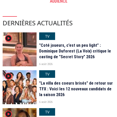
AUDIENCE
DERNIÈRES ACTUALITÉS
TV
player2
"Coté joueurs, c’est un peu light" :
Dominique Duforest (La Voix) critique le
casting de "Secret Story" 2026
6 août 2026
TV
player2
"La villa des coeurs brisés" de retour sur
TFX : Voici les 12 nouveaux candidats de
la saison 2026
6 août 2026
TV
player2