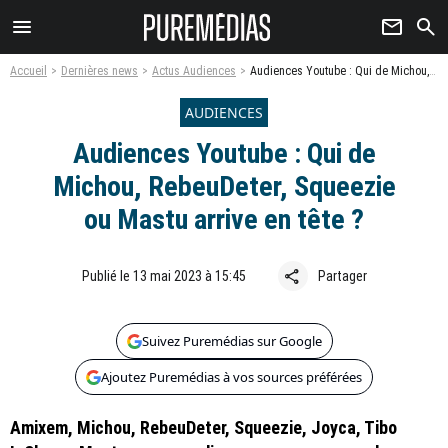
menu
newsletter
search
Accueil
Dernières news
Actus Audiences
Audiences Youtube : Qui de Michou, RebeuDeter, Squeezie ou Mastu arrive en tête ?
AUDIENCES
Audiences Youtube : Qui de
Michou, RebeuDeter, Squeezie
ou Mastu arrive en tête ?
share
Publié le 13 mai 2023 à 15:45
Partager
Suivez Puremédias sur Google
Ajoutez Puremédias à vos sources préférées
Amixem, Michou, RebeuDeter, Squeezie, Joyca, Tibo