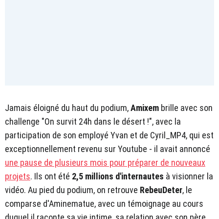
Jamais éloigné du haut du podium,
Amixem
brille avec son
challenge "On survit 24h dans le désert !", avec la
participation de son employé Yvan et de Cyril_MP4, qui est
exceptionnellement revenu sur Youtube - il avait annoncé
une pause de plusieurs mois pour préparer de nouveaux
projets
. Ils ont été
2,5 millions d'internautes
à visionner la
vidéo. Au pied du podium, on retrouve
RebeuDeter
, le
comparse d'Aminematue, avec un témoignage au cours
duquel il raconte sa vie intime, sa relation avec son père