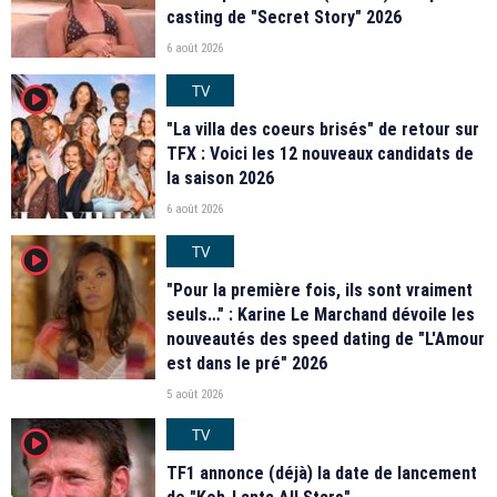
casting de "Secret Story" 2026
6 août 2026
TV
player2
"La villa des coeurs brisés" de retour sur
TFX : Voici les 12 nouveaux candidats de
la saison 2026
6 août 2026
TV
player2
"Pour la première fois, ils sont vraiment
seuls…" : Karine Le Marchand dévoile les
nouveautés des speed dating de "L'Amour
est dans le pré" 2026
5 août 2026
TV
player2
TF1 annonce (déjà) la date de lancement