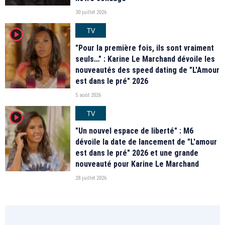
30 juillet 2026
TV
player2
"Pour la première fois, ils sont vraiment
seuls…" : Karine Le Marchand dévoile les
nouveautés des speed dating de "L'Amour
est dans le pré" 2026
5 août 2026
TV
player2
"Un nouvel espace de liberté" : M6
dévoile la date de lancement de "L'amour
est dans le pré" 2026 et une grande
nouveauté pour Karine Le Marchand
28 juillet 2026