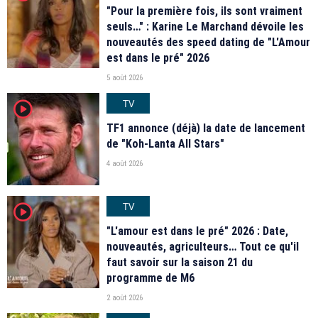
"Pour la première fois, ils sont vraiment
seuls…" : Karine Le Marchand dévoile les
nouveautés des speed dating de "L'Amour
est dans le pré" 2026
5 août 2026
TV
player2
TF1 annonce (déjà) la date de lancement
de "Koh-Lanta All Stars"
4 août 2026
TV
player2
"L'amour est dans le pré" 2026 : Date,
nouveautés, agriculteurs… Tout ce qu'il
faut savoir sur la saison 21 du
programme de M6
2 août 2026