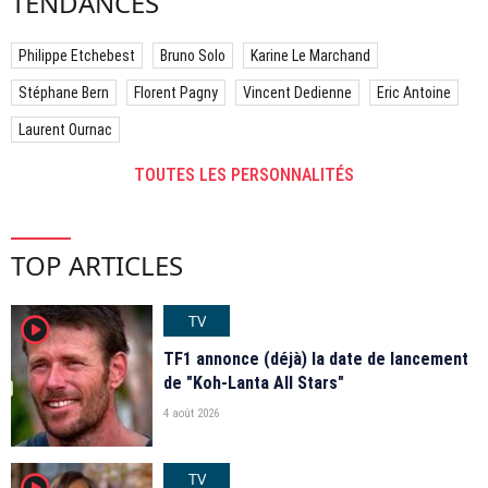
TENDANCES
Philippe Etchebest
Bruno Solo
Karine Le Marchand
Stéphane Bern
Florent Pagny
Vincent Dedienne
Eric Antoine
Laurent Ournac
TOUTES LES PERSONNALITÉS
TOP ARTICLES
TV
player2
TF1 annonce (déjà) la date de lancement
de "Koh-Lanta All Stars"
4 août 2026
TV
player2