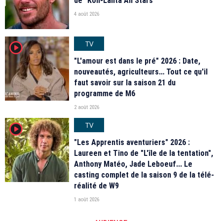
de "Koh-Lanta All Stars"
4 août 2026
TV
player2
"L'amour est dans le pré" 2026 : Date,
nouveautés, agriculteurs… Tout ce qu'il
faut savoir sur la saison 21 du
programme de M6
2 août 2026
TV
player2
"Les Apprentis aventuriers" 2026 :
Laureen et Tino de "L'île de la tentation",
Anthony Matéo, Jade Leboeuf... Le
casting complet de la saison 9 de la télé-
réalité de W9
1 août 2026