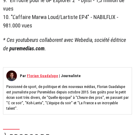
9. "En route pour le GP Explorer 2" - Djilsi - 1,3 million de
vues
10. "L'affaire Marwa Loud/Lartiste EP4" - NABILFLIX -
981.000 vues
* Ces youtubeurs collaborent avec Webedia, société éditrice
de
puremedias.com
.
Par
Florian Guadalupe
|
Journaliste
Passionné de sport, de politique et des nouveaux médias, Florian Guadalupe
est journaliste pour Puremédias depuis octobre 2015. Ses goûts pour le petit
écran sont très divers, de "Quelle époque" à "L'heure des pros", en passant par
"C ce soir", "Koh-Lanta", "L'équipe du soir" et "La France a un incroyable
talent".