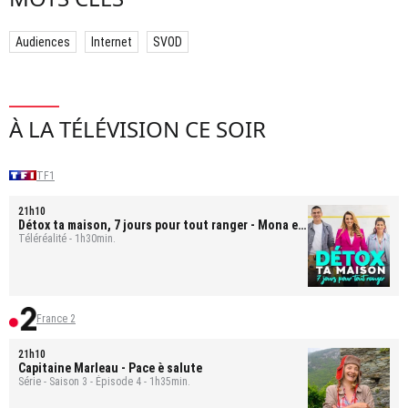
Audiences
Internet
SVOD
À LA TÉLÉVISION CE SOIR
TF1
21h10
Détox ta maison, 7 jours pour tout ranger
- Mona et
Bastien
Téléréalité - 1h30min.
France 2
21h10
Capitaine Marleau
- Pace è salute
Série - Saison 3 - Épisode 4 - 1h35min.