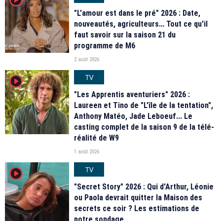
"L'amour est dans le pré" 2026 : Date,
nouveautés, agriculteurs… Tout ce qu'il
faut savoir sur la saison 21 du
programme de M6
2 août 2026
TV
player2
"Les Apprentis aventuriers" 2026 :
Laureen et Tino de "L'île de la tentation",
Anthony Matéo, Jade Leboeuf... Le
casting complet de la saison 9 de la télé-
réalité de W9
1 août 2026
TV
player2
"Secret Story" 2026 : Qui d'Arthur, Léonie
ou Paola devrait quitter la Maison des
secrets ce soir ? Les estimations de
notre sondage