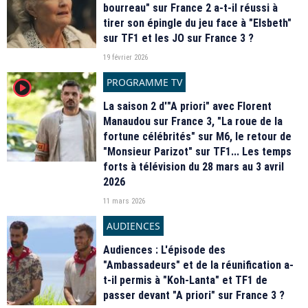
bourreau" sur France 2 a-t-il réussi à
tirer son épingle du jeu face à "Elsbeth"
sur TF1 et les JO sur France 3 ?
19 février 2026
PROGRAMME TV
player2
La saison 2 d'"A priori" avec Florent
Manaudou sur France 3, "La roue de la
fortune célébrités" sur M6, le retour de
"Monsieur Parizot" sur TF1... Les temps
forts à télévision du 28 mars au 3 avril
2026
11 mars 2026
AUDIENCES
Audiences : L'épisode des
"Ambassadeurs" et de la réunification a-
t-il permis à "Koh-Lanta" et TF1 de
passer devant "A priori" sur France 3 ?