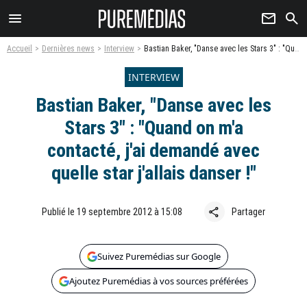
menu
newsletter
search
Accueil
Dernières news
Interview
Bastian Baker, "Danse avec les Stars 3" : "Quand on m'a contacté, j'ai demandé avec quelle star j'allais danser !"
INTERVIEW
Bastian Baker, "Danse avec les
Stars 3" : "Quand on m'a
contacté, j'ai demandé avec
quelle star j'allais danser !"
share
Publié le 19 septembre 2012 à 15:08
Partager
Suivez Puremédias sur Google
Ajoutez Puremédias à vos sources préférées