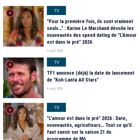
TV
player2
"Pour la première fois, ils sont vraiment
seuls…" : Karine Le Marchand dévoile les
nouveautés des speed dating de "L'Amour
est dans le pré" 2026
5 août 2026
TV
player2
TF1 annonce (déjà) la date de lancement
de "Koh-Lanta All Stars"
4 août 2026
TV
player2
"L'amour est dans le pré" 2026 : Date,
nouveautés, agriculteurs… Tout ce qu'il
faut savoir sur la saison 21 du
programme de M6