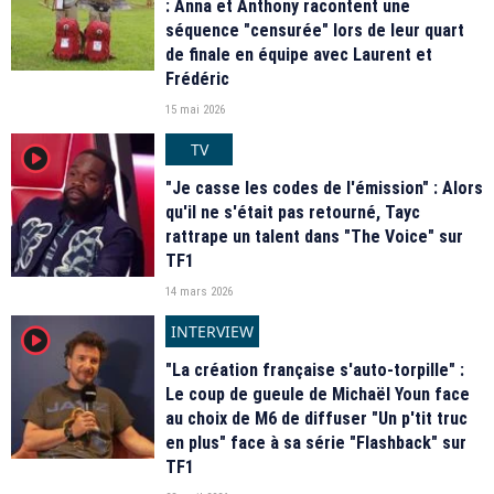
: Anna et Anthony racontent une
séquence "censurée" lors de leur quart
de finale en équipe avec Laurent et
Frédéric
15 mai 2026
TV
player2
"Je casse les codes de l'émission" : Alors
qu'il ne s'était pas retourné, Tayc
rattrape un talent dans "The Voice" sur
TF1
14 mars 2026
INTERVIEW
player2
"La création française s'auto-torpille" :
Le coup de gueule de Michaël Youn face
au choix de M6 de diffuser "Un p'tit truc
en plus" face à sa série "Flashback" sur
TF1