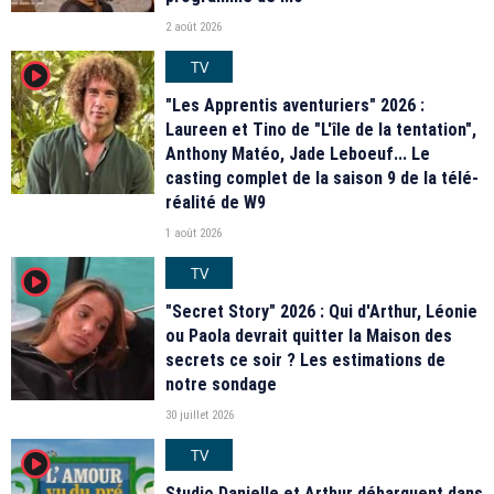
2 août 2026
TV
player2
"Les Apprentis aventuriers" 2026 :
Laureen et Tino de "L'île de la tentation",
Anthony Matéo, Jade Leboeuf... Le
casting complet de la saison 9 de la télé-
réalité de W9
1 août 2026
TV
player2
"Secret Story" 2026 : Qui d'Arthur, Léonie
ou Paola devrait quitter la Maison des
secrets ce soir ? Les estimations de
notre sondage
30 juillet 2026
TV
player2
Studio Danielle et Arthur débarquent dans