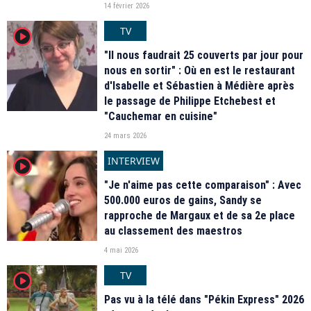
14 février 2026
TV
player2
"Il nous faudrait 25 couverts par jour pour
nous en sortir" : Où en est le restaurant
d'Isabelle et Sébastien à Médière après
le passage de Philippe Etchebest et
"Cauchemar en cuisine"
24 mars 2026
INTERVIEW
player2
"Je n'aime pas cette comparaison" : Avec
500.000 euros de gains, Sandy se
rapproche de Margaux et de sa 2e place
au classement des maestros
4 mai 2026
TV
player2
Pas vu à la télé dans "Pékin Express" 2026