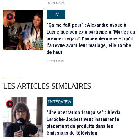
15 avril 2026
TV
player2
"Ça me fait peur" : Alexandre avoue à
Lucile que son ex a participé à "Mariés au
premier regard" l'année dernière et qu'il
l'a revue avant leur mariage, elle tombe
de haut
27 avril 2026
LES ARTICLES SIMILAIRES
INTERVIEW
player2
"Une aberration française" : Alexia
Laroche-Joubert veut instaurer le
placement de produits dans les
émissions de télévision