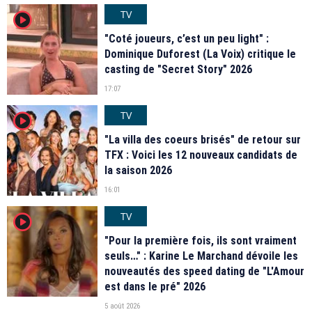
TV
player2
"Coté joueurs, c’est un peu light" :
Dominique Duforest (La Voix) critique le
casting de "Secret Story" 2026
17:07
TV
player2
"La villa des coeurs brisés" de retour sur
TFX : Voici les 12 nouveaux candidats de
la saison 2026
16:01
TV
player2
"Pour la première fois, ils sont vraiment
seuls…" : Karine Le Marchand dévoile les
nouveautés des speed dating de "L'Amour
est dans le pré" 2026
5 août 2026