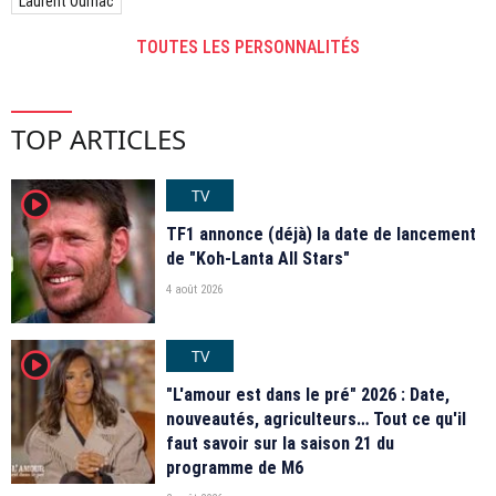
Laurent Ournac
TOUTES LES PERSONNALITÉS
TOP ARTICLES
TV
player2
TF1 annonce (déjà) la date de lancement
de "Koh-Lanta All Stars"
4 août 2026
TV
player2
"L'amour est dans le pré" 2026 : Date,
nouveautés, agriculteurs… Tout ce qu'il
faut savoir sur la saison 21 du
programme de M6