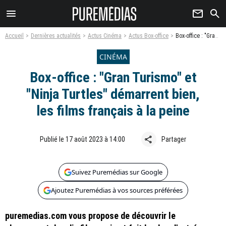
menu
newsletter
search
Accueil
Dernières actualités
Actus Cinéma
Actus Box-office
Box-office : "Gran Turismo" et "Ninja Turtles" démarrent bien, les films français à la peine
CINÉMA
Box-office : "Gran Turismo" et
"Ninja Turtles" démarrent bien,
les films français à la peine
share
Publié le 17 août 2023 à 14:00
Partager
Suivez Puremédias sur Google
Ajoutez Puremédias à vos sources préférées
puremedias.com vous propose de découvrir le