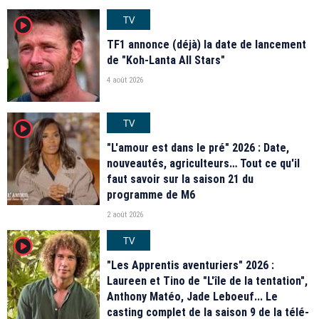
TV
player2
TF1 annonce (déjà) la date de lancement
de "Koh-Lanta All Stars"
4 août 2026
TV
player2
"L'amour est dans le pré" 2026 : Date,
nouveautés, agriculteurs… Tout ce qu'il
faut savoir sur la saison 21 du
programme de M6
2 août 2026
TV
player2
"Les Apprentis aventuriers" 2026 :
Laureen et Tino de "L'île de la tentation",
Anthony Matéo, Jade Leboeuf... Le
casting complet de la saison 9 de la télé-