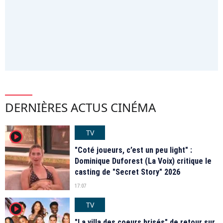
DERNIÈRES ACTUS CINÉMA
TV
player2
"Coté joueurs, c’est un peu light" :
Dominique Duforest (La Voix) critique le
casting de "Secret Story" 2026
17:07
TV
player2
"La villa des coeurs brisés" de retour sur