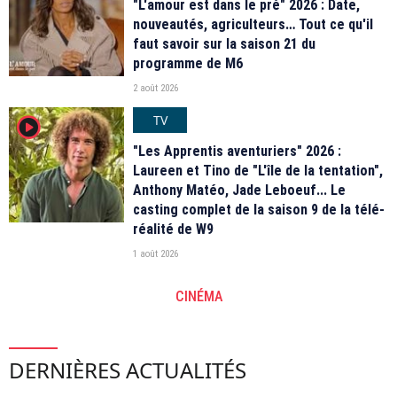
"L'amour est dans le pré" 2026 : Date,
nouveautés, agriculteurs… Tout ce qu'il
faut savoir sur la saison 21 du
programme de M6
2 août 2026
TV
player2
"Les Apprentis aventuriers" 2026 :
Laureen et Tino de "L'île de la tentation",
Anthony Matéo, Jade Leboeuf... Le
casting complet de la saison 9 de la télé-
réalité de W9
1 août 2026
CINÉMA
DERNIÈRES ACTUALITÉS