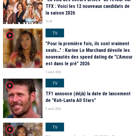
TFX : Voici les 12 nouveaux candidats de
la saison 2026
16:01
TV
player2
"Pour la première fois, ils sont vraiment
seuls…" : Karine Le Marchand dévoile les
nouveautés des speed dating de "L'Amour
est dans le pré" 2026
5 août 2026
TV
player2
TF1 annonce (déjà) la date de lancement
de "Koh-Lanta All Stars"
4 août 2026
TV
player2