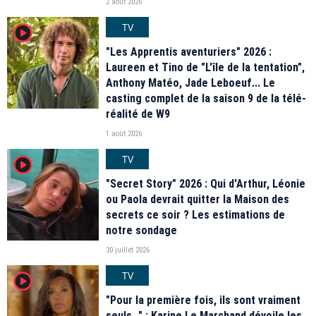
2 août 2026
TV
player2
"Les Apprentis aventuriers" 2026 :
Laureen et Tino de "L'île de la tentation",
Anthony Matéo, Jade Leboeuf... Le
casting complet de la saison 9 de la télé-
réalité de W9
1 août 2026
TV
player2
"Secret Story" 2026 : Qui d'Arthur, Léonie
ou Paola devrait quitter la Maison des
secrets ce soir ? Les estimations de
notre sondage
30 juillet 2026
TV
player2
"Pour la première fois, ils sont vraiment
seuls…" : Karine Le Marchand dévoile les