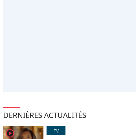
DERNIÈRES ACTUALITÉS
TV
player2