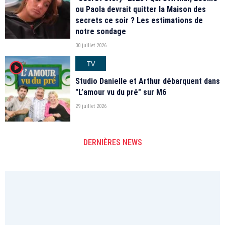
ou Paola devrait quitter la Maison des
secrets ce soir ? Les estimations de
notre sondage
30 juillet 2026
TV
player2
Studio Danielle et Arthur débarquent dans
"L’amour vu du pré" sur M6
29 juillet 2026
DERNIÈRES NEWS