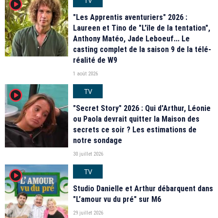
TV
player2
"Les Apprentis aventuriers" 2026 :
Laureen et Tino de "L'île de la tentation",
Anthony Matéo, Jade Leboeuf... Le
casting complet de la saison 9 de la télé-
réalité de W9
1 août 2026
TV
player2
"Secret Story" 2026 : Qui d'Arthur, Léonie
ou Paola devrait quitter la Maison des
secrets ce soir ? Les estimations de
notre sondage
30 juillet 2026
TV
player2
Studio Danielle et Arthur débarquent dans
"L’amour vu du pré" sur M6
29 juillet 2026