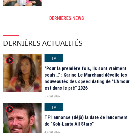
DERNIÈRES NEWS
DERNIÈRES ACTUALITÉS
TV
player2
"Pour la première fois, ils sont vraiment
seuls…" : Karine Le Marchand dévoile les
nouveautés des speed dating de "L'Amour
est dans le pré" 2026
5 août 2026
TV
player2
TF1 annonce (déjà) la date de lancement
de "Koh-Lanta All Stars"
4 août 2026