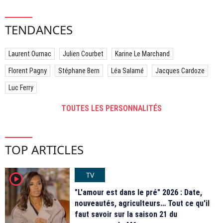
TENDANCES
Laurent Ournac
Julien Courbet
Karine Le Marchand
Florent Pagny
Stéphane Bern
Léa Salamé
Jacques Cardoze
Luc Ferry
TOUTES LES PERSONNALITÉS
TOP ARTICLES
TV
player2
"L'amour est dans le pré" 2026 : Date,
nouveautés, agriculteurs… Tout ce qu'il
faut savoir sur la saison 21 du