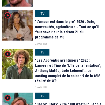
TV
player2
"L'amour est dans le pré" 2026 : Date,
nouveautés, agriculteurs… Tout ce qu'il
faut savoir sur la saison 21 du
programme de M6
2 août 2026
TV
player2
"Les Apprentis aventuriers" 2026 :
Laureen et Tino de "L'île de la tentation",
Anthony Matéo, Jade Leboeuf... Le
casting complet de la saison 9 de la télé-
réalité de W9
1 août 2026
TV
player2
"Secret Story" 2026 : Qui d'Arthur, Léonie