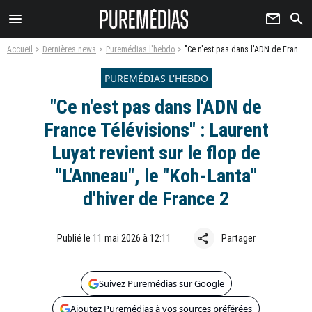
menu
newsletter
search
Accueil
Dernières news
Puremédias l'hebdo
"Ce n'est pas dans l'ADN de France Télévisions" : Laurent Luyat revient sur le flop de "L'Anneau", le "Koh-Lanta" d'hiver de France 2
PUREMÉDIAS L'HEBDO
"Ce n'est pas dans l'ADN de
France Télévisions" : Laurent
Luyat revient sur le flop de
"L'Anneau", le "Koh-Lanta"
d'hiver de France 2
share
Publié le 11 mai 2026 à 12:11
Partager
Suivez Puremédias sur Google
Ajoutez Puremédias à vos sources préférées