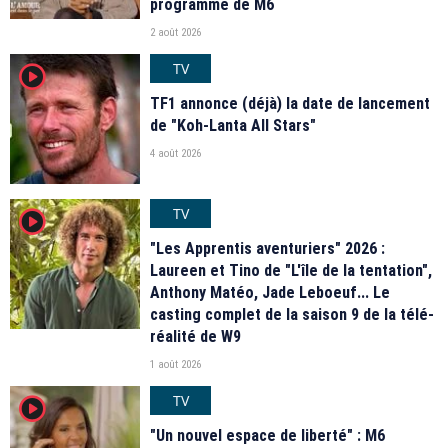
programme de M6
2 août 2026
TV
player2
TF1 annonce (déjà) la date de lancement
de "Koh-Lanta All Stars"
4 août 2026
TV
player2
"Les Apprentis aventuriers" 2026 :
Laureen et Tino de "L'île de la tentation",
Anthony Matéo, Jade Leboeuf... Le
casting complet de la saison 9 de la télé-
réalité de W9
1 août 2026
TV
player2
"Un nouvel espace de liberté" : M6