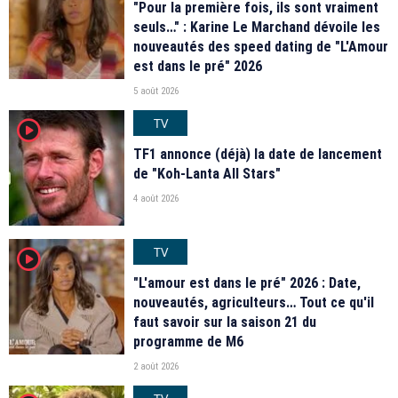
"Pour la première fois, ils sont vraiment
seuls…" : Karine Le Marchand dévoile les
nouveautés des speed dating de "L'Amour
est dans le pré" 2026
5 août 2026
TV
player2
TF1 annonce (déjà) la date de lancement
de "Koh-Lanta All Stars"
4 août 2026
TV
player2
"L'amour est dans le pré" 2026 : Date,
nouveautés, agriculteurs… Tout ce qu'il
faut savoir sur la saison 21 du
programme de M6
2 août 2026