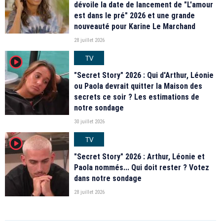
dévoile la date de lancement de "L'amour
est dans le pré" 2026 et une grande
nouveauté pour Karine Le Marchand
28 juillet 2026
TV
player2
"Secret Story" 2026 : Qui d'Arthur, Léonie
ou Paola devrait quitter la Maison des
secrets ce soir ? Les estimations de
notre sondage
30 juillet 2026
TV
player2
"Secret Story" 2026 : Arthur, Léonie et
Paola nommés... Qui doit rester ? Votez
dans notre sondage
28 juillet 2026