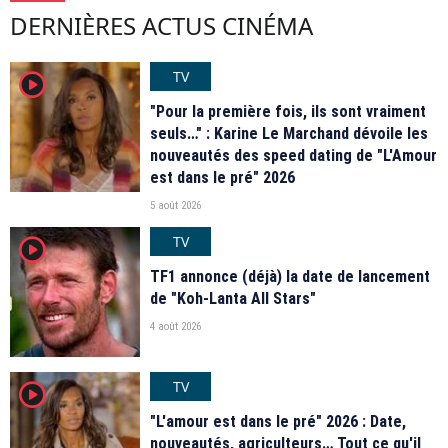
DERNIÈRES ACTUS CINÉMA
TV
player2
"Pour la première fois, ils sont vraiment
seuls…" : Karine Le Marchand dévoile les
nouveautés des speed dating de "L'Amour
est dans le pré" 2026
5 août 2026
TV
player2
TF1 annonce (déjà) la date de lancement
de "Koh-Lanta All Stars"
4 août 2026
TV
player2
"L'amour est dans le pré" 2026 : Date,
nouveautés, agriculteurs… Tout ce qu'il