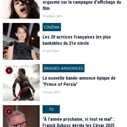
orgasme sur la campagne d'affichage du
film
10 octobre 2013
CINÉMA
Les 20 actrices françaises les plus
bankables du 21e siècle
21 avril 2014
BANDES-ANNONCES
player2
La nouvelle bande-annonce épique de
"Prince of Persia"
10 mars 2010
TV
player2
"À l'année prochaine, si tout va mal" :
Franck Dubosc déride les César 2025