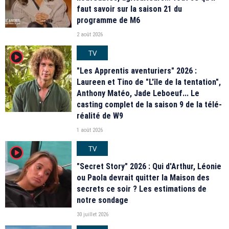
faut savoir sur la saison 21 du
programme de M6
2 août 2026
TV
player2
"Les Apprentis aventuriers" 2026 :
Laureen et Tino de "L'île de la tentation",
Anthony Matéo, Jade Leboeuf... Le
casting complet de la saison 9 de la télé-
réalité de W9
1 août 2026
TV
player2
"Secret Story" 2026 : Qui d'Arthur, Léonie
ou Paola devrait quitter la Maison des
secrets ce soir ? Les estimations de
notre sondage
30 juillet 2026