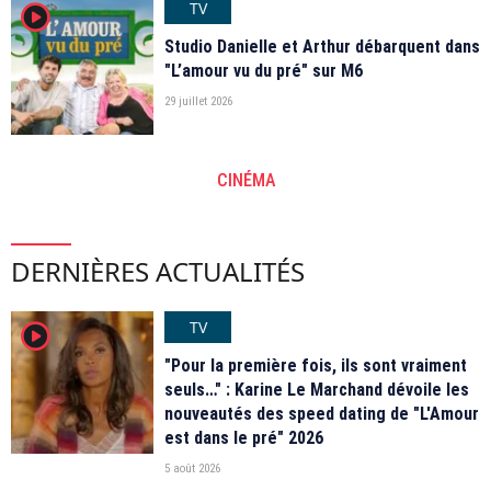
TV
player2
Studio Danielle et Arthur débarquent dans
"L’amour vu du pré" sur M6
29 juillet 2026
CINÉMA
DERNIÈRES ACTUALITÉS
TV
player2
"Pour la première fois, ils sont vraiment
seuls…" : Karine Le Marchand dévoile les
nouveautés des speed dating de "L'Amour
est dans le pré" 2026
5 août 2026