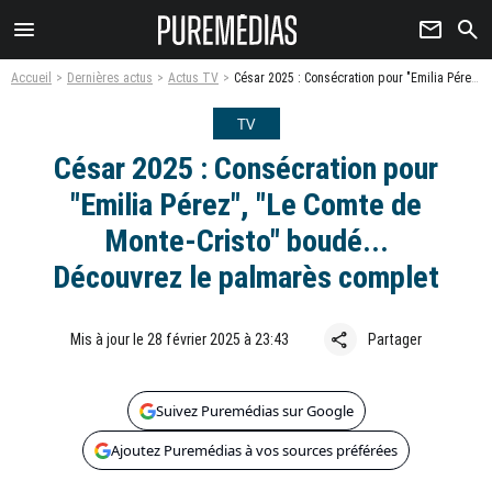
menu
newsletter
search
Accueil
Dernières actus
Actus TV
César 2025 : Consécration pour "Emilia Pérez", "Le Comte de Monte-Cristo" boudé... Découvrez le palmarès complet
TV
César 2025 : Consécration pour
"Emilia Pérez", "Le Comte de
Monte-Cristo" boudé...
Découvrez le palmarès complet
share
Mis à jour le 28 février 2025 à 23:43
Partager
Suivez Puremédias sur Google
Ajoutez Puremédias à vos sources préférées