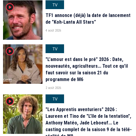
TV
player2
TF1 annonce (déjà) la date de lancement
de "Koh-Lanta All Stars"
4 août 2026
TV
player2
"L'amour est dans le pré" 2026 : Date,
nouveautés, agriculteurs… Tout ce qu'il
faut savoir sur la saison 21 du
programme de M6
2 août 2026
TV
player2
"Les Apprentis aventuriers" 2026 :
Laureen et Tino de "L'île de la tentation",
Anthony Matéo, Jade Leboeuf... Le
casting complet de la saison 9 de la télé-