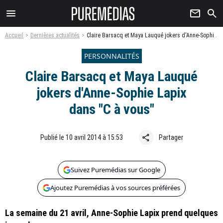
menu
newsletter
search
Accueil
Dernières actualités
Claire Barsacq et Maya Lauqué jokers d'Anne-Sophie Lapix dans "C à vous"
PERSONNALITÉS
Claire Barsacq et Maya Lauqué
jokers d'Anne-Sophie Lapix
dans "C à vous"
share
Publié le 10 avril 2014 à 15:53
Partager
Suivez Puremédias sur Google
Ajoutez Puremédias à vos sources préférées
La semaine du 21 avril, Anne-Sophie Lapix prend quelques