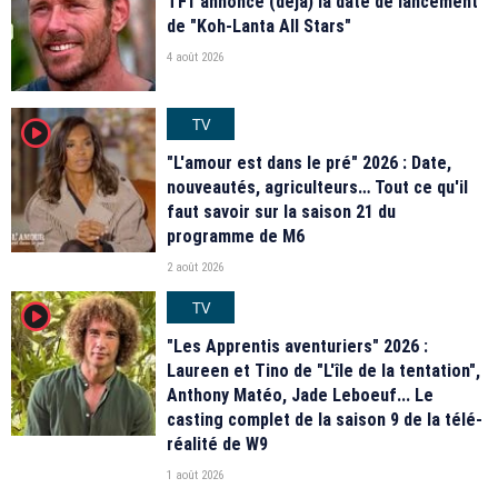
TF1 annonce (déjà) la date de lancement
de "Koh-Lanta All Stars"
4 août 2026
TV
player2
"L'amour est dans le pré" 2026 : Date,
nouveautés, agriculteurs… Tout ce qu'il
faut savoir sur la saison 21 du
programme de M6
2 août 2026
TV
player2
"Les Apprentis aventuriers" 2026 :
Laureen et Tino de "L'île de la tentation",
Anthony Matéo, Jade Leboeuf... Le
casting complet de la saison 9 de la télé-
réalité de W9
1 août 2026