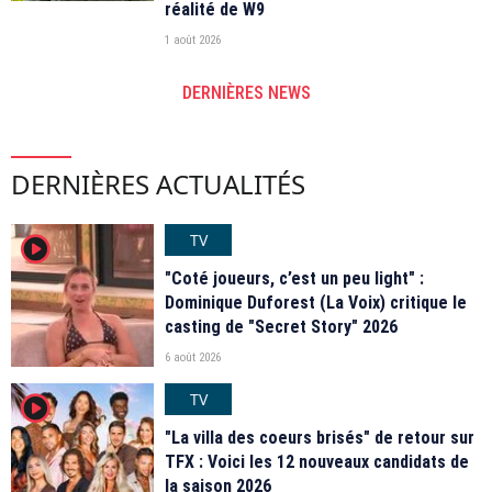
réalité de W9
1 août 2026
DERNIÈRES NEWS
DERNIÈRES ACTUALITÉS
TV
player2
"Coté joueurs, c’est un peu light" :
Dominique Duforest (La Voix) critique le
casting de "Secret Story" 2026
6 août 2026
TV
player2
"La villa des coeurs brisés" de retour sur
TFX : Voici les 12 nouveaux candidats de
la saison 2026