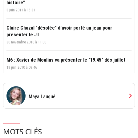
histoire"
8 juin 2011 à 15:31
Claire Chazal "désolée" d'avoir porté un jean pour
présenter le JT
30 novembre 2010 à 11:00
M6 : Xavier de Moulins va présenter le "19.45" dès juillet
18 juin 2010 à 09:46
chevron_right
Maya Lauqué
MOTS CLÉS