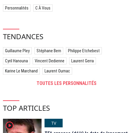
Personnalités
C À Vous
TENDANCES
Guillaume Pley
Stéphane Bern
Philippe Etchebest
Cyril Hanouna
Vincent Dedienne
Laurent Gerra
Karine Le Marchand
Laurent Ournac
TOUTES LES PERSONNALITÉS
TOP ARTICLES
TV
player2