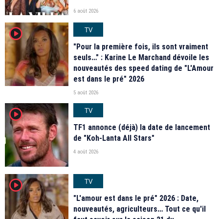
6 août 2026
TV
player2
"Pour la première fois, ils sont vraiment
seuls…" : Karine Le Marchand dévoile les
nouveautés des speed dating de "L'Amour
est dans le pré" 2026
5 août 2026
TV
player2
TF1 annonce (déjà) la date de lancement
de "Koh-Lanta All Stars"
4 août 2026
TV
player2
"L'amour est dans le pré" 2026 : Date,
nouveautés, agriculteurs… Tout ce qu'il