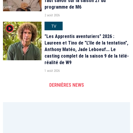
faut savoir sur la saison 21 du
programme de M6
2 août 2026
TV
player2
"Les Apprentis aventuriers" 2026 :
Laureen et Tino de "L'île de la tentation",
Anthony Matéo, Jade Leboeuf... Le
casting complet de la saison 9 de la télé-
réalité de W9
1 août 2026
DERNIÈRES NEWS