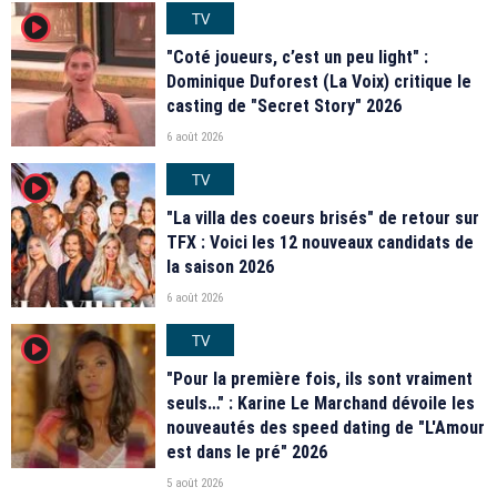
TV
player2
"Coté joueurs, c’est un peu light" :
Dominique Duforest (La Voix) critique le
casting de "Secret Story" 2026
6 août 2026
TV
player2
"La villa des coeurs brisés" de retour sur
TFX : Voici les 12 nouveaux candidats de
la saison 2026
6 août 2026
TV
player2
"Pour la première fois, ils sont vraiment
seuls…" : Karine Le Marchand dévoile les
nouveautés des speed dating de "L'Amour
est dans le pré" 2026
5 août 2026