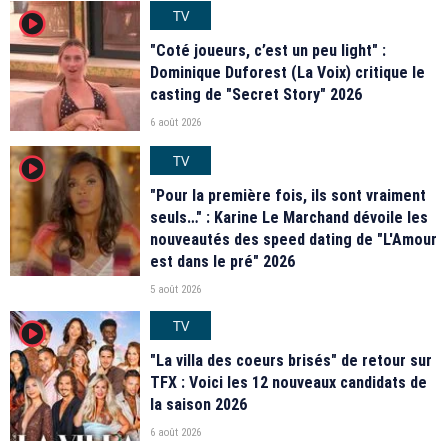
TV
player2
"Coté joueurs, c’est un peu light" :
Dominique Duforest (La Voix) critique le
casting de "Secret Story" 2026
6 août 2026
TV
player2
"Pour la première fois, ils sont vraiment
seuls…" : Karine Le Marchand dévoile les
nouveautés des speed dating de "L'Amour
est dans le pré" 2026
5 août 2026
TV
player2
"La villa des coeurs brisés" de retour sur
TFX : Voici les 12 nouveaux candidats de
la saison 2026
6 août 2026