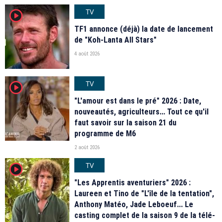
TV
player2
TF1 annonce (déjà) la date de lancement
de "Koh-Lanta All Stars"
4 août 2026
TV
player2
"L'amour est dans le pré" 2026 : Date,
nouveautés, agriculteurs… Tout ce qu'il
faut savoir sur la saison 21 du
programme de M6
2 août 2026
TV
player2
"Les Apprentis aventuriers" 2026 :
Laureen et Tino de "L'île de la tentation",
Anthony Matéo, Jade Leboeuf... Le
casting complet de la saison 9 de la télé-