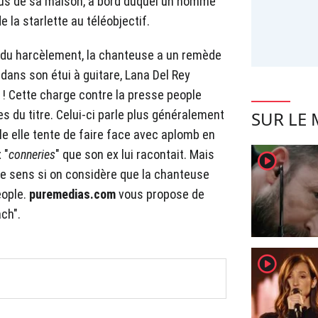
sus de sa maison, à bord duquel un homme
 la starlette au téléobjectif.
 du harcèlement, la chanteuse a un remède
dans son étui à guitare, Lana Del Rey
e ! Cette charge contre la presse people
SUR LE
es du titre. Celui-ci parle plus généralement
le elle tente de faire face avec aplomb en
 "
conneries
" que son ex lui racontait. Mais
player2
re sens si on considère que la chanteuse
eople.
puremedias.com
vous propose de
ach".
player2