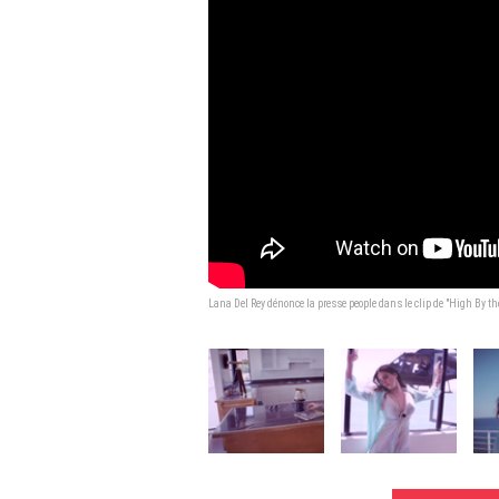
Lana Del Rey dénonce la presse people dans le clip de "High By t