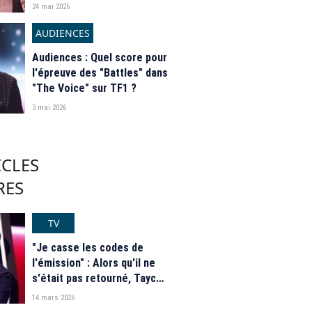
24 mai 2026
AUDIENCES
Audiences : Quel score pour
l'épreuve des "Battles" dans
"The Voice" sur TF1 ?
3 mai 2026
ICLES
RES
TV
"Je casse les codes de
l'émission" : Alors qu'il ne
s'était pas retourné, Tayc
rattrape un talent dans "The
14 mars 2026
Voice" sur TF1