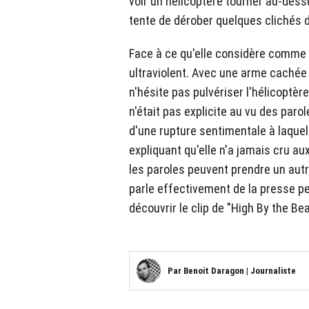
voir un hélicoptère tourner au-des
tente de dérober quelques clichés de
Face à ce qu'elle considère comme
ultraviolent. Avec une arme cachée 
n'hésite pas pulvériser l'hélicoptèr
n'était pas explicite au vu des parol
d'une rupture sentimentale à laquel
expliquant qu'elle n'a jamais cru aux
les paroles peuvent prendre un aut
parle effectivement de la presse p
découvrir le clip de "High By the Be
Par
Benoit Daragon
|
Journaliste