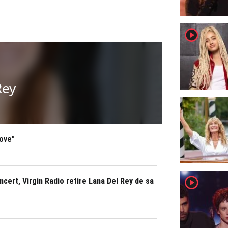
player2
Rey
Love"
player2
cert, Virgin Radio retire Lana Del Rey de sa