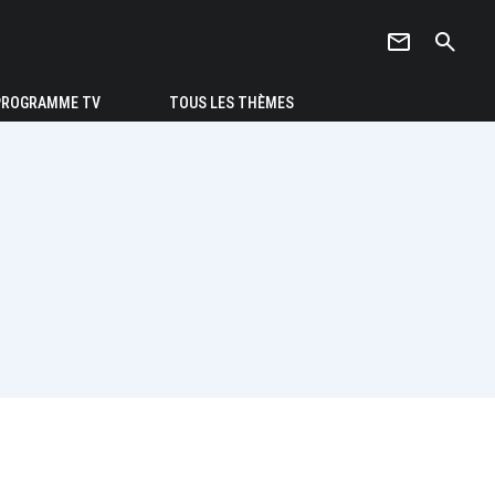
newsletter
search
PROGRAMME TV
TOUS LES THÈMES