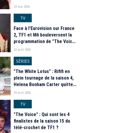
23 mai 2026
TV
Face à l'Eurovision sur France
2, TF1 et M6 bouleversent la
programmation de "The Voice"
et des "Traîtres"
22 avril 2026
SÉRIES
"The White Lotus" : Rififi en
plein tournage de la saison 4,
Helena Bonham Carter quitte
la série, Laura Dern la
29 avril 2026
remplace
TV
"The Voice" : Qui sont les 4
finalistes de la saison 15 du
télé-crochet de TF1 ?