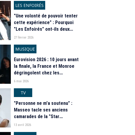
LES ENFOIRÉS
"Une volonté de pouvoir tenter
cette expérience" : Pourquoi
"Les Enfoirés" ont-ils deux
hymnes cette année ?
27 février 2026
MUSIQUE
Eurovision 2026 : 10 jours avant
la finale, la France et Monroe
dégringolent chez les
bookmakers
6 mai 2026
TV
"Personne ne m'a soutenu" :
Masseo tacle ses anciens
camarades de la "Star
Academy"
13 avril 2026