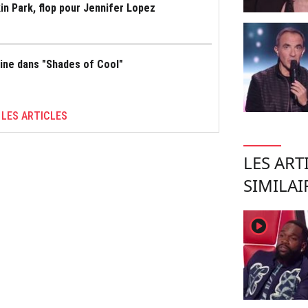
in Park, flop pour Jennifer Lopez
scine dans "Shades of Cool"
 LES ARTICLES
LES ART
SIMILAI
player2