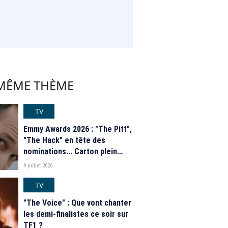
 MÊME THÈME
TV
Emmy Awards 2026 : "The Pitt",
"The Hack" en tête des
nominations... Carton plein
pour HBO Max
9 juillet 2026
TV
"The Voice" : Que vont chanter
les demi-finalistes ce soir sur
TF1 ?