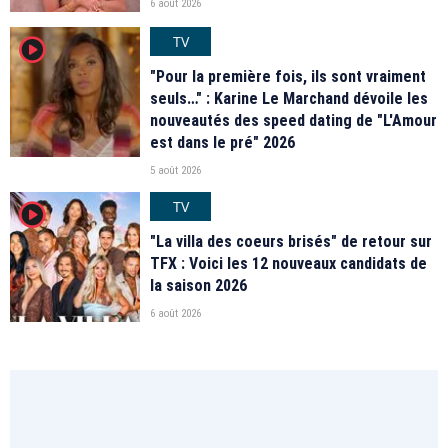
6 août 2026
TV
player2
"Pour la première fois, ils sont vraiment
seuls…" : Karine Le Marchand dévoile les
nouveautés des speed dating de "L'Amour
est dans le pré" 2026
5 août 2026
TV
player2
"La villa des coeurs brisés" de retour sur
TFX : Voici les 12 nouveaux candidats de
la saison 2026
6 août 2026