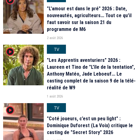
"L'amour est dans le pré" 2026 : Date,
nouveautés, agriculteurs… Tout ce qu'il
faut savoir sur la saison 21 du
programme de M6
2 août 2026
TV
player2
"Les Apprentis aventuriers" 2026 :
Laureen et Tino de "L'île de la tentation",
Anthony Matéo, Jade Leboeuf... Le
casting complet de la saison 9 de la télé-
réalité de W9
1 août 2026
TV
player2
"Coté joueurs, c’est un peu light" :
Dominique Duforest (La Voix) critique le
casting de "Secret Story" 2026