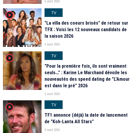
6 août 2026
TV
player2
"La villa des coeurs brisés" de retour sur
TFX : Voici les 12 nouveaux candidats de
la saison 2026
6 août 2026
TV
player2
"Pour la première fois, ils sont vraiment
seuls…" : Karine Le Marchand dévoile les
nouveautés des speed dating de "L'Amour
est dans le pré" 2026
5 août 2026
TV
player2
TF1 annonce (déjà) la date de lancement
de "Koh-Lanta All Stars"
4 août 2026