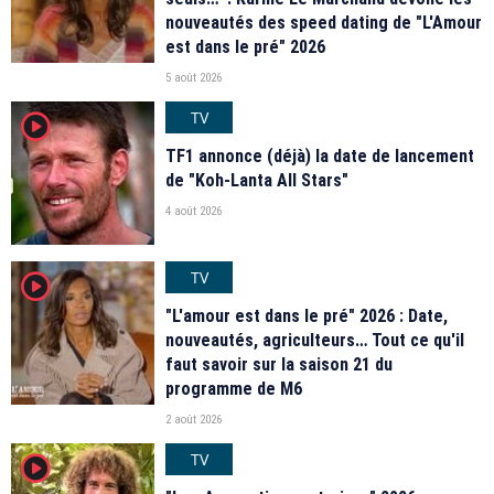
nouveautés des speed dating de "L'Amour
est dans le pré" 2026
5 août 2026
TV
player2
TF1 annonce (déjà) la date de lancement
de "Koh-Lanta All Stars"
4 août 2026
TV
player2
"L'amour est dans le pré" 2026 : Date,
nouveautés, agriculteurs… Tout ce qu'il
faut savoir sur la saison 21 du
programme de M6
2 août 2026
TV
player2