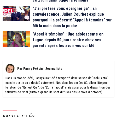
ce 2 juin dans "Appel à témoins"
"J'ai préféré vous épargner ça" : En
convalescence, Julien Courbet explique
pourquoi il a présenté "Appel à temoins" sur
M6 la main dans la poche
"Appel à témoins" : Une adolescente en
fugue depuis 50 jours rentre chez ses
parents après les avoir vus sur M6
Par
Fanny Petoin
|
Journaliste
Dans un monde idéal, Fanny aurait déjà remporté deux saison de "Koh-Lanta"
mais le destin en a decidé autrement. Née dans les années 80, elle milite pour
le retour de "Qui est Qui", de "L'or à l'appel" mais aussi pour la disparition des
téléfilms de Noël (surtout quand ils sont diffusés dès le mois d'octobre).
MOTS CLÉS