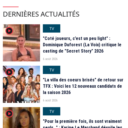
DERNIÈRES ACTUALITÉS
TV
player2
"Coté joueurs, c’est un peu light" :
Dominique Duforest (La Voix) critique le
casting de "Secret Story" 2026
6 août 2026
TV
player2
"La villa des coeurs brisés" de retour sur
TFX : Voici les 12 nouveaux candidats de
la saison 2026
6 août 2026
TV
player2
"Pour la première fois, ils sont vraiment
seuls…" : Karine Le Marchand dévoile les