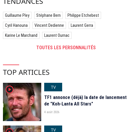
TENDANCES
Guillaume Pley
Stéphane Bern
Philippe Etchebest
Cyril Hanouna
Vincent Dedienne
Laurent Gerra
Karine Le Marchand
Laurent Ournac
TOUTES LES PERSONNALITÉS
TOP ARTICLES
TV
player2
TF1 annonce (déjà) la date de lancement
de "Koh-Lanta All Stars"
4 août 2026
TV
player2