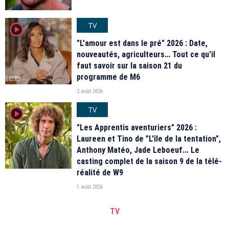
TV
player2
"L'amour est dans le pré" 2026 : Date,
nouveautés, agriculteurs… Tout ce qu'il
faut savoir sur la saison 21 du
programme de M6
2 août 2026
TV
player2
"Les Apprentis aventuriers" 2026 :
Laureen et Tino de "L'île de la tentation",
Anthony Matéo, Jade Leboeuf... Le
casting complet de la saison 9 de la télé-
réalité de W9
1 août 2026
TV