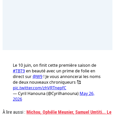
Le 10 juin, on finit cette première saison de
#TBT9
en beauté avec un prime de folie en
direct sur
@W9
! Je vous annoncerai les noms
de deux nouveaux chroniqueurs 🥰
pic.twitter.com/zhVRTnepfC
— Cyril Hanouna (@Cyrilhanouna)
May 26,
2026
À lire aussi :
Michou, Ophélie Meunier, Samuel Umtiti... Le