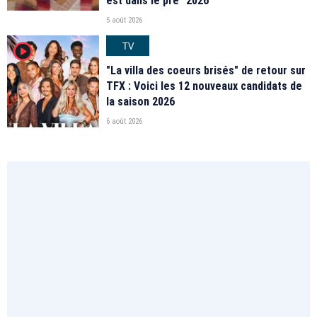
est dans le pré" 2026
5 août 2026
TV
player2
"La villa des coeurs brisés" de retour sur
TFX : Voici les 12 nouveaux candidats de
la saison 2026
6 août 2026