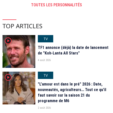
TOUTES LES PERSONNALITÉS
TOP ARTICLES
TV
player2
TF1 annonce (déjà) la date de lancement
de "Koh-Lanta All Stars"
4 août 2026
TV
player2
"L'amour est dans le pré" 2026 : Date,
nouveautés, agriculteurs… Tout ce qu'il
faut savoir sur la saison 21 du
programme de M6
2 août 2026