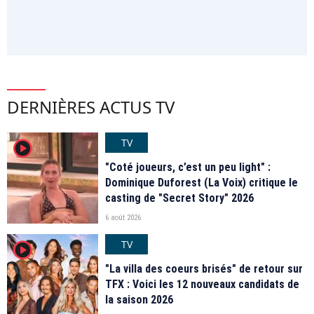
DERNIÈRES ACTUS TV
TV
player2
"Coté joueurs, c’est un peu light" :
Dominique Duforest (La Voix) critique le
casting de "Secret Story" 2026
6 août 2026
TV
player2
"La villa des coeurs brisés" de retour sur
TFX : Voici les 12 nouveaux candidats de
la saison 2026