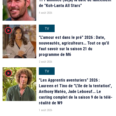
de "Koh-Lanta All Stars"
4 août 2026
TV
player2
"L'amour est dans le pré" 2026 : Date,
nouveautés, agriculteurs… Tout ce qu'il
faut savoir sur la saison 21 du
programme de M6
2 août 2026
TV
player2
"Les Apprentis aventuriers" 2026 :
Laureen et Tino de "L'île de la tentation",
Anthony Matéo, Jade Leboeuf... Le
casting complet de la saison 9 de la télé-
réalité de W9
1 août 2026