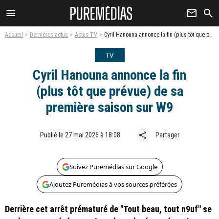
menu
newsletter
search
Accueil
Dernières actus
Actus TV
Cyril Hanouna annonce la fin (plus tôt que prévue) de sa première saison sur W9
TV
Cyril Hanouna annonce la fin
(plus tôt que prévue) de sa
première saison sur W9
share
Publié le 27 mai 2026 à 18:08
Partager
Suivez Puremédias sur Google
Ajoutez Puremédias à vos sources préférées
Derrière cet arrêt prématuré de "Tout beau, tout n9uf" se