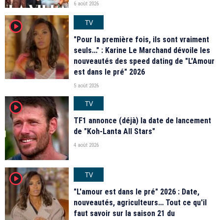
6 août 2026
TV
player2
"Pour la première fois, ils sont vraiment
seuls…" : Karine Le Marchand dévoile les
nouveautés des speed dating de "L'Amour
est dans le pré" 2026
5 août 2026
TV
player2
TF1 annonce (déjà) la date de lancement
de "Koh-Lanta All Stars"
4 août 2026
TV
player2
"L'amour est dans le pré" 2026 : Date,
nouveautés, agriculteurs… Tout ce qu'il
faut savoir sur la saison 21 du