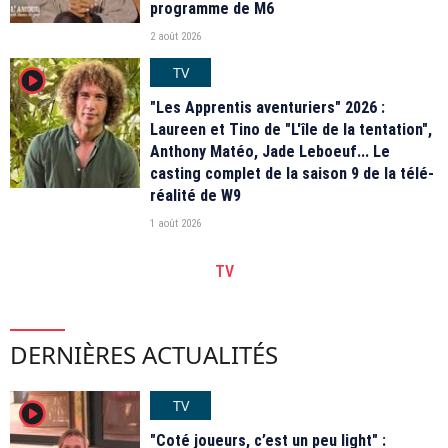
programme de M6
2 août 2026
TV
player2
"Les Apprentis aventuriers" 2026 :
Laureen et Tino de "L'île de la tentation",
Anthony Matéo, Jade Leboeuf... Le
casting complet de la saison 9 de la télé-
réalité de W9
1 août 2026
TV
DERNIÈRES ACTUALITÉS
TV
player2
"Coté joueurs, c’est un peu light" :