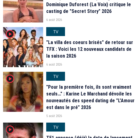
Dominique Duforest (La Voix) critique le
casting de "Secret Story" 2026
6 août 2026
TV
player2
"La villa des coeurs brisés" de retour sur
TFX : Voici les 12 nouveaux candidats de
la saison 2026
6 août 2026
TV
player2
"Pour la première fois, ils sont vraiment
seuls…" : Karine Le Marchand dévoile les
nouveautés des speed dating de "L'Amour
est dans le pré" 2026
5 août 2026
TV
player2
TF1 annonce (déjà) la date de lancement