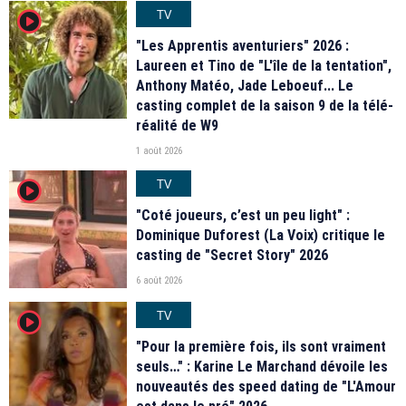
TV
player2
"Les Apprentis aventuriers" 2026 :
Laureen et Tino de "L'île de la tentation",
Anthony Matéo, Jade Leboeuf... Le
casting complet de la saison 9 de la télé-
réalité de W9
1 août 2026
TV
player2
"Coté joueurs, c’est un peu light" :
Dominique Duforest (La Voix) critique le
casting de "Secret Story" 2026
6 août 2026
TV
player2
"Pour la première fois, ils sont vraiment
seuls…" : Karine Le Marchand dévoile les
nouveautés des speed dating de "L'Amour