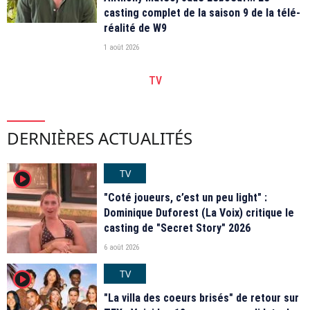
casting complet de la saison 9 de la télé-
réalité de W9
1 août 2026
TV
DERNIÈRES ACTUALITÉS
TV
player2
"Coté joueurs, c’est un peu light" :
Dominique Duforest (La Voix) critique le
casting de "Secret Story" 2026
6 août 2026
TV
player2
"La villa des coeurs brisés" de retour sur