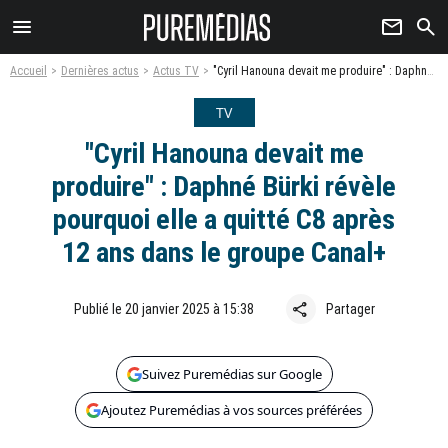
menu
newsletter
search
Accueil
Dernières actus
Actus TV
"Cyril Hanouna devait me produire" : Daphné Bürki révèle pourquoi elle a quitté C8 après 12 ans dans le groupe Canal+
TV
"Cyril Hanouna devait me
produire" : Daphné Bürki révèle
pourquoi elle a quitté C8 après
12 ans dans le groupe Canal+
share
Publié le 20 janvier 2025 à 15:38
Partager
Suivez Puremédias sur Google
Ajoutez Puremédias à vos sources préférées