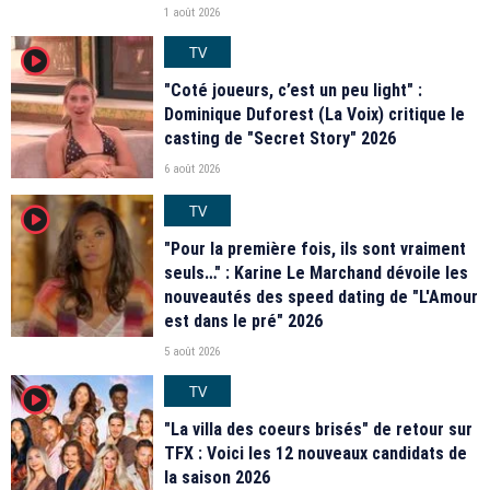
1 août 2026
TV
player2
"Coté joueurs, c’est un peu light" :
Dominique Duforest (La Voix) critique le
casting de "Secret Story" 2026
6 août 2026
TV
player2
"Pour la première fois, ils sont vraiment
seuls…" : Karine Le Marchand dévoile les
nouveautés des speed dating de "L'Amour
est dans le pré" 2026
5 août 2026
TV
player2
"La villa des coeurs brisés" de retour sur
TFX : Voici les 12 nouveaux candidats de
la saison 2026