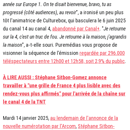
année sur Europe 1. On te disait bienvenue, bravo, tu as
progressé (côté audiences), au revoir
", a ironisé un peu plus
tôt l'animatrice de Culturebox, qui basculera le 6 juin 2025
du canal 14 au canal 4,
abandonné par Canal+
. "
Je retourne
sur la 4, c'est un truc de fou. Je retourne à la maison, j'agrandis
la maison
", a-t-elle souri. Puremédias vous propose de
visionner la séquence de l'émission
regardée par 296.000
téléspectateurs entre 12h00 et 12h58, soit 2,9% du public
.
À LIRE AUSSI : Stéphane Sitbon-Gomez annonce
travailler à "une grille de France 4 plus lisible avec des
rendez-vous plus affirmés" pour l'arrivée de la chaîne sur
le canal 4 de la TNT
Mardi 14 janvier 2025,
au lendemain de l'annonce de la
nouvelle numérotation par l'Arcom
,
Stéphane Sitbon-