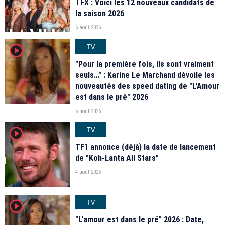
TFX : Voici les 12 nouveaux candidats de
la saison 2026
6 août 2026
TV
player2
"Pour la première fois, ils sont vraiment
seuls…" : Karine Le Marchand dévoile les
nouveautés des speed dating de "L'Amour
est dans le pré" 2026
5 août 2026
TV
player2
TF1 annonce (déjà) la date de lancement
de "Koh-Lanta All Stars"
4 août 2026
TV
player2
"L'amour est dans le pré" 2026 : Date,