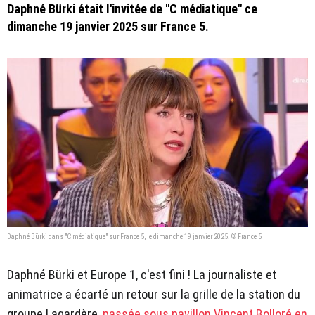
Daphné Bürki était l'invitée de "C médiatique" ce
dimanche 19 janvier 2025 sur France 5.
Daphné Bürki dans "C médiatique" sur France 5, le dimanche 19 janvier 2025. © France 5
Daphné Bürki et Europe 1, c'est fini ! La journaliste et
animatrice a écarté un retour sur la grille de la station du
groupe Lagardère,
passée sous pavillon Vincent Bolloré en