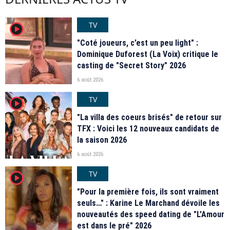
TV
player2
"Coté joueurs, c’est un peu light" :
Dominique Duforest (La Voix) critique le
casting de "Secret Story" 2026
6 août 2026
TV
player2
"La villa des coeurs brisés" de retour sur
TFX : Voici les 12 nouveaux candidats de
la saison 2026
6 août 2026
TV
player2
"Pour la première fois, ils sont vraiment
seuls…" : Karine Le Marchand dévoile les
nouveautés des speed dating de "L'Amour
est dans le pré" 2026