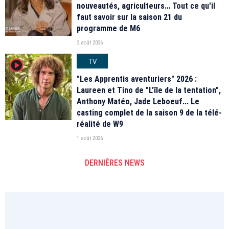
nouveautés, agriculteurs… Tout ce qu'il
faut savoir sur la saison 21 du
programme de M6
2 août 2026
TV
player2
"Les Apprentis aventuriers" 2026 :
Laureen et Tino de "L'île de la tentation",
Anthony Matéo, Jade Leboeuf... Le
casting complet de la saison 9 de la télé-
réalité de W9
1 août 2026
DERNIÈRES NEWS