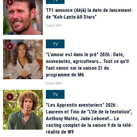
player2
TF1 annonce (déjà) la date de lancement
de "Koh-Lanta All Stars"
4 août 2026
TV
player2
"L'amour est dans le pré" 2026 : Date,
nouveautés, agriculteurs… Tout ce qu'il
faut savoir sur la saison 21 du
programme de M6
2 août 2026
TV
player2
"Les Apprentis aventuriers" 2026 :
Laureen et Tino de "L'île de la tentation",
Anthony Matéo, Jade Leboeuf... Le
casting complet de la saison 9 de la télé-
réalité de W9