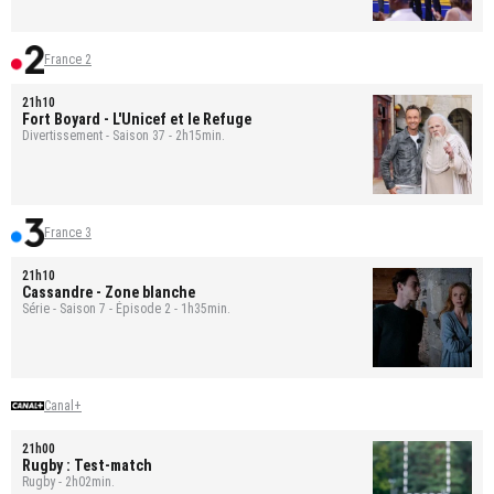
France 2
21h10
Fort Boyard
- L'Unicef et le Refuge
Divertissement - Saison 37 - 2h15min.
France 3
21h10
Cassandre
- Zone blanche
Série - Saison 7 - Épisode 2 - 1h35min.
Canal+
21h00
Rugby : Test-match
Rugby - 2h02min.