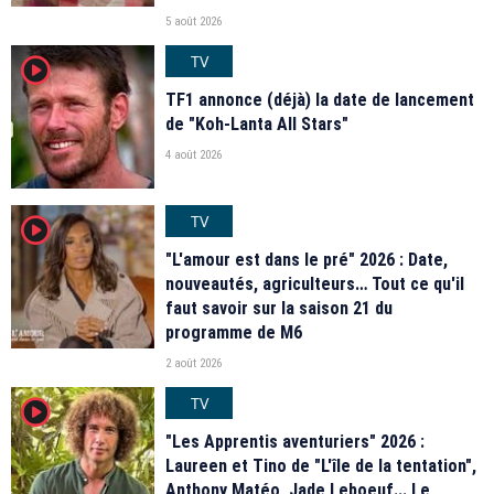
5 août 2026
TV
player2
TF1 annonce (déjà) la date de lancement
de "Koh-Lanta All Stars"
4 août 2026
TV
player2
"L'amour est dans le pré" 2026 : Date,
nouveautés, agriculteurs… Tout ce qu'il
faut savoir sur la saison 21 du
programme de M6
2 août 2026
TV
player2
"Les Apprentis aventuriers" 2026 :
Laureen et Tino de "L'île de la tentation",
Anthony Matéo, Jade Leboeuf... Le