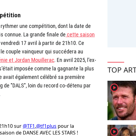
pétition
 rythmer une compétition, dont la date de
is connue. La grande finale de
cette saison
vendredi 17 avril à partir de 21h10. Ce
le couple vainqueur qui succédera au
ie et Jordan Mouillerac
. En avril 2025, l'ex-
TOP ART
s'était imposée comme la gagnante la plus
e avait également célébré sa première
ing de "DALS", loin du record co-détenu par
player2
.
 21h10 sur
@TF1
,
@tf1plus
pour la
player2
saison de DANSE AVEC LES STARS !