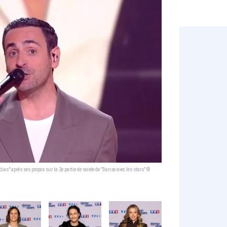
as" après ses propos sur la 2e partie de soirée de "Danse avec les stars" ©