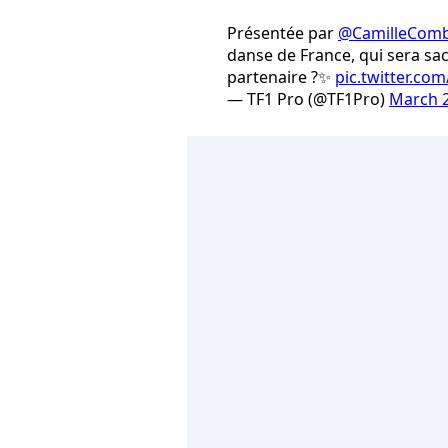
Présentée par
@CamilleComb
danse de France, qui sera sa
partenaire ?✨
pic.twitter.c
— TF1 Pro (@TF1Pro)
March 2