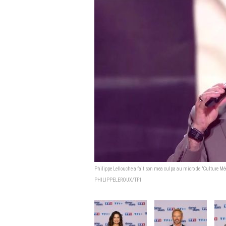
Philippe Lellouche a fait son mea culpa au micro de "Culture Médi
PHILIPPELEROUX/TF1