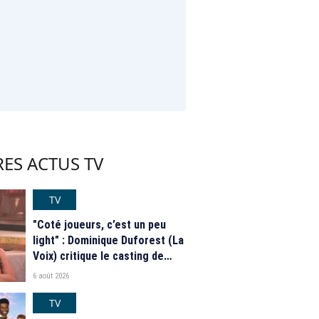
ES ACTUS TV
TV
"Coté joueurs, c’est un peu
light" : Dominique Duforest (La
Voix) critique le casting de
"Secret Story" 2026
6 août 2026
TV