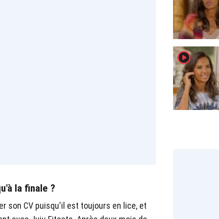
player2
à la finale ?
r son CV puisqu'il est toujours en lice, et