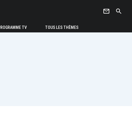
newsletter
search
PROGRAMME TV
TOUS LES THÈMES