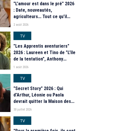
"L'amour est dans le pré" 2026
: Date, nouveautés,
agriculteurs… Tout ce qu'il
faut savoir sur la saison 21 du
2 août 2026
programme de M6
TV
"Les Apprentis aventuriers"
2026 : Laureen et Tino de "L'île
de la tentation", Anthony
Matéo, Jade Leboeuf... Le
1 août 2026
casting complet de la saison 9
de la télé-réalité de W9
TV
"Secret Story" 2026 : Qui
d'Arthur, Léonie ou Paola
devrait quitter la Maison des
secrets ce soir ? Les
30 juillet 2026
estimations de notre sondage
TV
"Pour la première fois, ils sont