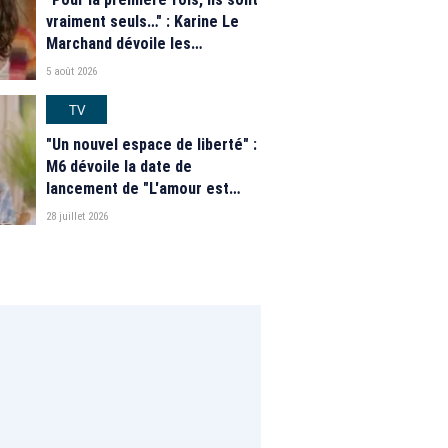
vraiment seuls…" : Karine Le
Marchand dévoile les
nouveautés des speed dating
5 août 2026
de "L'Amour est dans le pré"
2026
TV
"Un nouvel espace de liberté" :
M6 dévoile la date de
lancement de "L'amour est
dans le pré" 2026 et une
28 juillet 2026
grande nouveauté pour Karine
Le Marchand