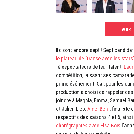
VOIR 
Ils sont encore sept ! Sept candida
le plateau de "Danse avec les stars
téléspectateurs de leur talent.
Lau
compétition, laissant ses camarade
prime événement. Car, pour les quinz
production a choisi de rappeler des
joindre à Maghla, Emma, Samuel Bam
et Julien Lieb.
Amel Bent
, finaliste
respectifs des saisons 4 et 6, ains
chorégraphies avec Elsa Bois
l'anné
parquet de leurs exploits.