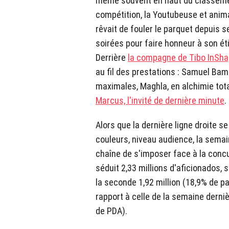
même souvent en haut du classemen
compétition, la Youtubeuse et animat
rêvait de fouler le parquet depuis se
soirées pour faire honneur à son ét
Derrière
la compagne de Tibo InSh
au fil des prestations : Samuel Bamb
maximales, Maghla, en alchimie tot
Marcus, l'invité de dernière minute
.
Alors que la dernière ligne droite s
couleurs, niveau audience, la semai
chaîne de s'imposer face à la concu
séduit 2,33 millions d'aficionados, s
la seconde 1,92 million (18,9% de p
rapport à celle de la semaine derniè
de PDA).