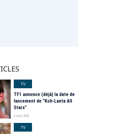
ICLES
TV
TF1 annonce (déjà) la date de
lancement de "Koh-Lanta All
Stars"
4 août 2026
TV