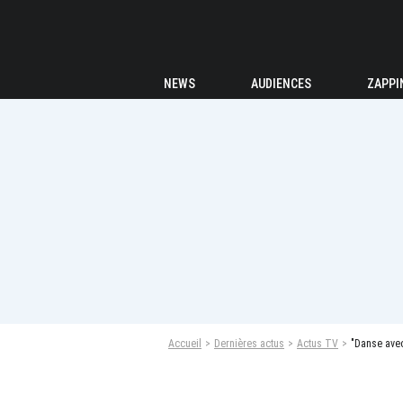
NEWS
AUDIENCES
ZAPPI
Accueil
Dernières actus
Actus TV
"Danse avec