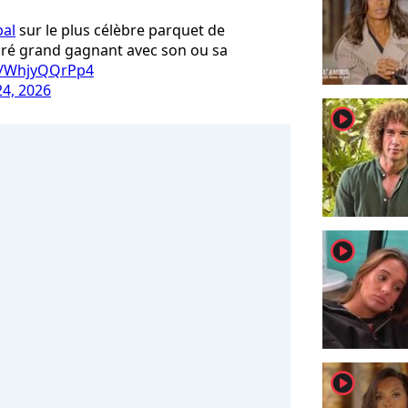
al
sur le plus célèbre parquet de
cré grand gagnant avec son ou sa
om/WhjyQQrPp4
4, 2026
player2
player2
player2