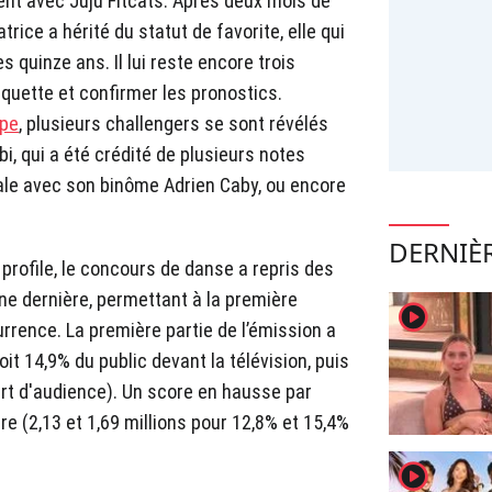
t avec Juju Fitcats. Après deux mois de
rice a hérité du statut de favorite, elle qui
s quinze ans. Il lui reste encore trois
iquette et confirmer les pronostics.
ape
, plusieurs challengers se sont révélés
i, qui a été crédité de plusieurs notes
ale avec son binôme Adrien Caby, ou encore
DERNIÈR
e profile, le concours de danse a repris des
ne dernière, permettant à la première
player2
rrence. La première partie de l’émission a
oit 14,9% du public devant la télévision, puis
art d'audience). Un score en hausse par
re (2,13 et 1,69 millions pour 12,8% et 15,4%
player2