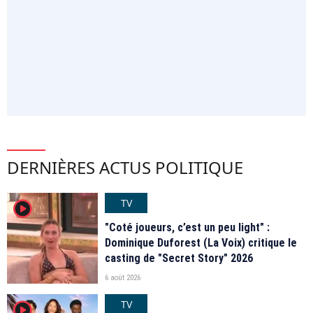
DERNIÈRES ACTUS POLITIQUE
TV
player2
"Coté joueurs, c’est un peu light" :
Dominique Duforest (La Voix) critique le
casting de "Secret Story" 2026
6 août 2026
TV
player2