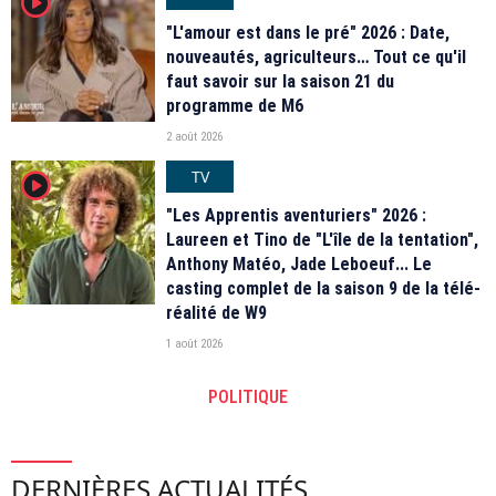
player2
"L'amour est dans le pré" 2026 : Date,
nouveautés, agriculteurs… Tout ce qu'il
faut savoir sur la saison 21 du
programme de M6
2 août 2026
TV
player2
"Les Apprentis aventuriers" 2026 :
Laureen et Tino de "L'île de la tentation",
Anthony Matéo, Jade Leboeuf... Le
casting complet de la saison 9 de la télé-
réalité de W9
1 août 2026
POLITIQUE
DERNIÈRES ACTUALITÉS