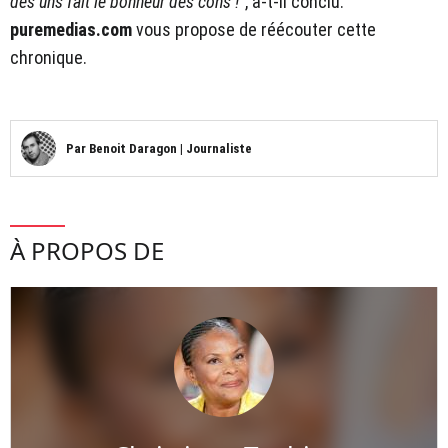
des uns fait le bonheur des cons !
", a-t-il conclu.
puremedias.com
vous propose de réécouter cette
chronique.
Par
Benoit Daragon
|
Journaliste
À PROPOS DE