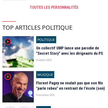
TOUTES LES PERSONNALITÉS
TOP ARTICLES POLITIQUE
POLITIQUE
player2
Un collectif UMP lance une parodie de
"Secret Story" avec les dirigeants du PS
8 octobre 2010
MUSIQUE
player2
Florent Pagny ne voulait pas que son fils
"parle rebeu" en rentrant de l'école (son)
9 novembre 2010