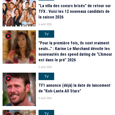
"La villa des coeurs brisés" de retour sur
TFX : Voici les 12 nouveaux candidats de
la saison 2026
6 août 2026
TV
player2
"Pour la première fois, ils sont vraiment
seuls…" : Karine Le Marchand dévoile les
nouveautés des speed dating de "L'Amour
est dans le pré" 2026
5 août 2026
TV
player2
TF1 annonce (déjà) la date de lancement
de "Koh-Lanta All Stars"
4 août 2026
TV