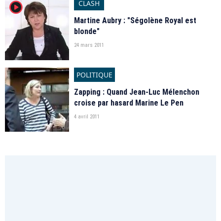
CLASH
player2
Martine Aubry : "Ségolène Royal est
blonde"
24 mars 2011
POLITIQUE
Zapping : Quand Jean-Luc Mélenchon
croise par hasard Marine Le Pen
4 avril 2011