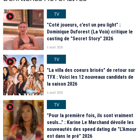
TV
player2
"Coté joueurs, c’est un peu light" :
Dominique Duforest (La Voix) critique le
casting de "Secret Story" 2026
6 août 2026
TV
player2
"La villa des coeurs brisés" de retour sur
TFX : Voici les 12 nouveaux candidats de
la saison 2026
6 août 2026
TV
player2
"Pour la première fois, ils sont vraiment
seuls…" : Karine Le Marchand dévoile les
nouveautés des speed dating de "L'Amour
est dans le pré" 2026