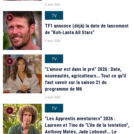
5 août 2026
TV
player2
TF1 annonce (déjà) la date de lancement
de "Koh-Lanta All Stars"
4 août 2026
TV
player2
"L'amour est dans le pré" 2026 : Date,
nouveautés, agriculteurs… Tout ce qu'il
faut savoir sur la saison 21 du
programme de M6
2 août 2026
TV
player2
"Les Apprentis aventuriers" 2026 :
Laureen et Tino de "L'île de la tentation",
Anthony Matéo, Jade Leboeuf... Le