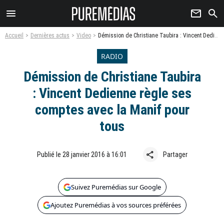
menu
newsletter
search
Accueil
Dernières actus
Video
Démission de Christiane Taubira : Vincent Dedienne règle ses comptes avec la Manif pour tous
RADIO
Démission de Christiane Taubira
: Vincent Dedienne règle ses
comptes avec la Manif pour
tous
share
Publié le 28 janvier 2016 à 16:01
Partager
Suivez Puremédias sur Google
Ajoutez Puremédias à vos sources préférées