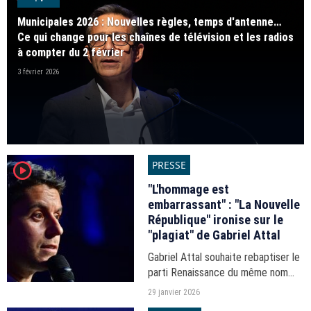
présentation de son émission...
Municipales 2026 : Nouvelles règles, temps d'antenne…
Ce qui change pour les chaînes de télévision et les radios
à compter du 2 février
3 février 2026
PRESSE
player2
"L'hommage est
embarrassant" : "La Nouvelle
République" ironise sur le
"plagiat" de Gabriel Attal
Gabriel Attal souhaite rebaptiser le
parti Renaissance du même nom
que le quotidien régional qui
29 janvier 2026
informe les lecteurs du Centre-Val