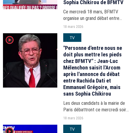
Sophia Chikirou de BFMTV
Ce mercredi 18 mars, BFMTV
organise un grand débat entre
Emmanuel Grégoire, Rachida Dati,
18 mars 2026
et Sophia Chikirou, qui ne devait
TV
player2
initialement pas y participer.
Puremédias vous dévoile les...
"Personne d'entre nous ne
doit plus mettre les pieds
chez BFMTV" : Jean-Luc
Mélenchon saisit l'Arcom
après l'annonce du débat
entre Rachida Dati et
Emmanuel Grégoire, mais
sans Sophia Chikirou
Les deux candidats à la mairie de
Paris débattront ce mercredi soir
sans la représentante LFI, Sophia
18 mars 2026
Chikirou, pourtant également
TV
player2
qualifiée pour le second tour.