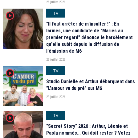
28 juillet 2026
TV
player2
"Il faut arrêter de m'insulter !" : En
larmes, une candidate de "Mariés au
premier regard" dénonce le harcèlement
qu'elle subit depuis la diffusion de
l'émission de M6
26 juillet 2026
TV
player2
Studio Danielle et Arthur débarquent dans
"L’amour vu du pré" sur M6
29 juillet 2026
TV
player2
"Secret Story" 2026 : Arthur, Léonie et
Paola nommés... Qui doit rester ? Votez