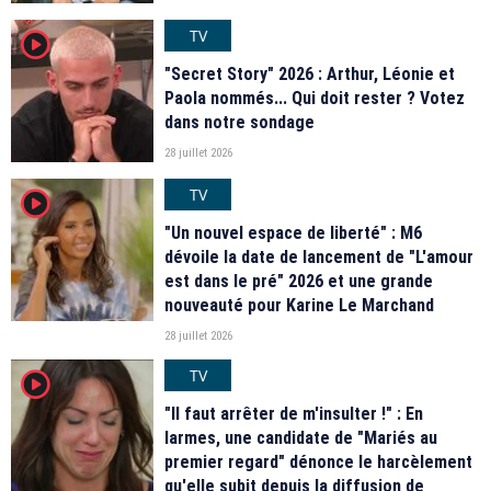
TV
player2
"Secret Story" 2026 : Arthur, Léonie et
Paola nommés... Qui doit rester ? Votez
dans notre sondage
28 juillet 2026
TV
player2
"Un nouvel espace de liberté" : M6
dévoile la date de lancement de "L'amour
est dans le pré" 2026 et une grande
nouveauté pour Karine Le Marchand
28 juillet 2026
TV
player2
"Il faut arrêter de m'insulter !" : En
larmes, une candidate de "Mariés au
premier regard" dénonce le harcèlement
qu'elle subit depuis la diffusion de