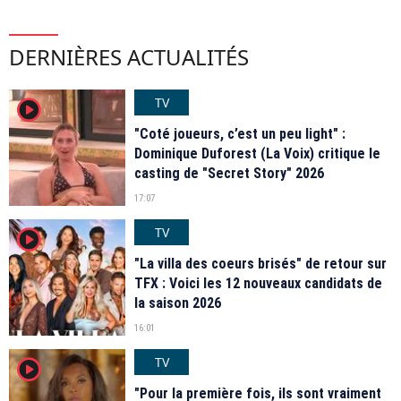
DERNIÈRES ACTUALITÉS
TV
player2
"Coté joueurs, c’est un peu light" :
Dominique Duforest (La Voix) critique le
casting de "Secret Story" 2026
17:07
TV
player2
"La villa des coeurs brisés" de retour sur
TFX : Voici les 12 nouveaux candidats de
la saison 2026
16:01
TV
player2
"Pour la première fois, ils sont vraiment