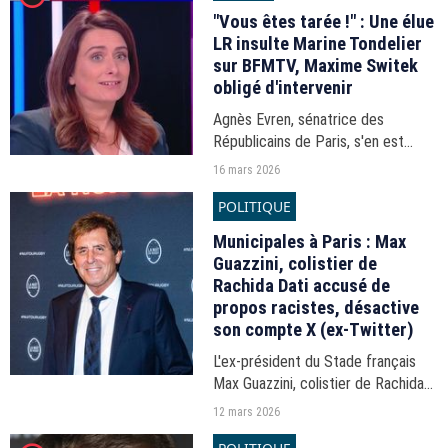
"Vous êtes tarée !" : Une élue
LR insulte Marine Tondelier
sur BFMTV, Maxime Switek
obligé d'intervenir
Agnès Evren, sénatrice des
Républicains de Paris, s'en est
violemment prise à la leader des
16 mars 2026
Écologistes en direct.
POLITIQUE
Municipales à Paris : Max
Guazzini, colistier de
Rachida Dati accusé de
propos racistes, désactive
son compte X (ex-Twitter)
L'ex-président du Stade français
Max Guazzini, colistier de Rachida
Dati dans la course à la mairie de
12 mars 2026
Paris et accusé de propos racistes