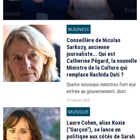
BUSINESS
Conseillère de Nicolas
Sarkozy, ancienne
journaliste... Qui est
Catherine Pégard, la nouvelle
Ministre de la Culture qui
remplace Rachida Dati ?
Quatre nouveaux ministres font leur
entrée au gouvernement, dont
Catherine Pégard, conseillère
27 février 2026
d'Emmanuel Macron, à la Culture en
MUSIQUE
remplacement de Rachida Dati
partie pour faire campagne...
Laure Cohen, alias Koxie
("Garçon"), se lance en
politique aux côtés de Sarah