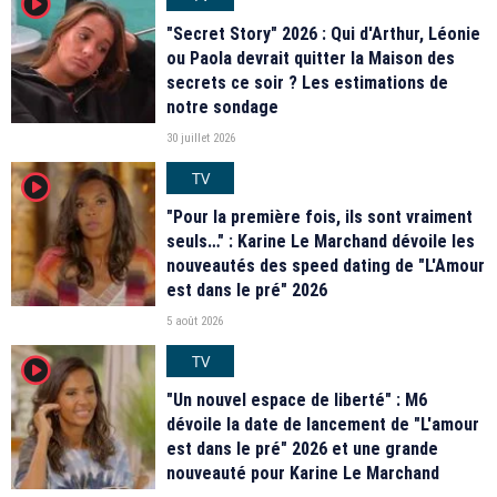
player2
"Secret Story" 2026 : Qui d'Arthur, Léonie
ou Paola devrait quitter la Maison des
secrets ce soir ? Les estimations de
notre sondage
30 juillet 2026
TV
player2
"Pour la première fois, ils sont vraiment
seuls…" : Karine Le Marchand dévoile les
nouveautés des speed dating de "L'Amour
est dans le pré" 2026
5 août 2026
TV
player2
"Un nouvel espace de liberté" : M6
dévoile la date de lancement de "L'amour
est dans le pré" 2026 et une grande
nouveauté pour Karine Le Marchand