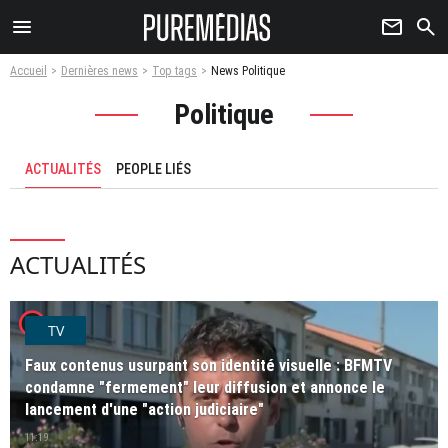
menu
newsletter
search
Accueil
Dernières news
Top tags
News Politique
Politique
ACTUALITÉS
PEOPLE LIÉS
ACTUALITÉS
player2
TV
Faux contenus usurpant son identité visuelle : BFMTV
condamne "fermement" leur diffusion et annonce le
lancement d'une "action judiciaire"
11:19