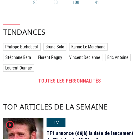
80
90
100
141
TENDANCES
Philippe Etchebest
Bruno Solo
Karine Le Marchand
Stéphane Bern
Florent Pagny
Vincent Dedienne
Eric Antoine
Laurent Ournac
TOUTES LES PERSONNALITÉS
TOP ARTICLES DE LA SEMAINE
TV
player2
TF1 annonce (déjà) la date de lancement