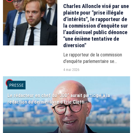
Politique". En cause : des...
Charles Alloncle visé par une
plainte pour "prise illégale
d’intérêts", le rapporteur de
la commission d’enquête sur
l’audiovisuel public dénonce
"une énième tentative de
diversion"
Le rapporteur de la commission
d'enquête parlementaire se
retrouve au cœur d'une polémique
4 mai 2026
judiciaire. Une plainte pour prise
player2
illégale d'intérêts et trafic
PRESSE
d'influence, déposée contre...
Le rédacteur en chef du "JDD" aurait participé à la
rédaction du dernier livre d'Eric Ciotti
24 avril 2026