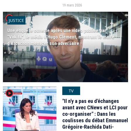
municipales 2026 crée des remous.
19 mars 2026
player2
JUSTICE
Une enquête ouverte après une vidéo publiée par
"Vakita", le média d'Hugo Clément, montrant le maire
d'Arcachon menacer son adversaire
18 mars 2026
TV
player2
"Il n'y a pas eu d'échanges
avant avec CNews et LCI pour
co-organiser" : Dans les
coulisses du débat Emmanuel
Grégoire-Rachida Dati-