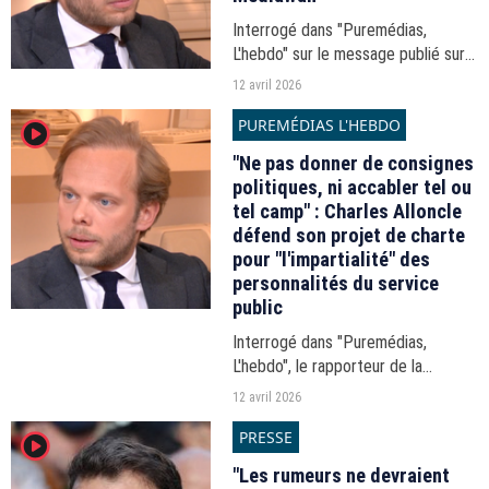
Interrogé dans "Puremédias,
L'hebdo" sur le message publié sur
les réseaux sociaux relayant une
12 avril 2026
information erronée sur le groupe
PUREMÉDIAS L'HEBDO
player2
Mediawan, le député assure n'avoir
fait que reprendre...
"Ne pas donner de consignes
politiques, ni accabler tel ou
tel camp" : Charles Alloncle
défend son projet de charte
pour "l'impartialité" des
personnalités du service
public
Interrogé dans "Puremédias,
L'hebdo", le rapporteur de la
Commission d'enquête de
12 avril 2026
l'Assemblée nationale sur
PRESSE
player2
l'audiovisuel public estime que les
figures du service public ne
"Les rumeurs ne devraient
doivent...