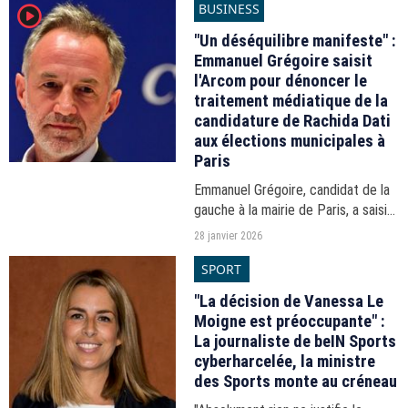
BUSINESS
player2
de Loire et du Poitou.
"Un déséquilibre manifeste" :
Emmanuel Grégoire saisit
l'Arcom pour dénoncer le
traitement médiatique de la
candidature de Rachida Dati
aux élections municipales à
Paris
Emmanuel Grégoire, candidat de la
gauche à la mairie de Paris, a saisi
l'Arcom, l'autorité régulatrice de
28 janvier 2026
l'audiovisuel, pour dénoncer un
SPORT
"déséquilibre manifeste" dans le
traitement...
"La décision de Vanessa Le
Moigne est préoccupante" :
La journaliste de beIN Sports
cyberharcelée, la ministre
des Sports monte au créneau