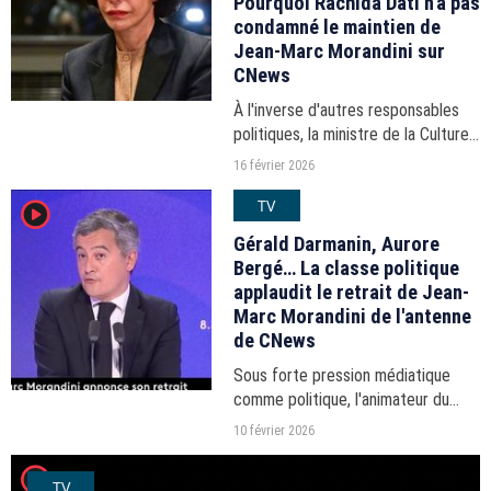
Pourquoi Rachida Dati n'a pas
condamné le maintien de
Jean-Marc Morandini sur
CNews
À l'inverse d'autres responsables
politiques, la ministre de la Culture
ne s'est pas prononcée contre la
16 février 2026
présence de Jean-Marc Morandini à
TV
player2
l'antenne après sa condamnation
pour corruption...
Gérald Darmanin, Aurore
Bergé… La classe politique
applaudit le retrait de Jean-
Marc Morandini de l'antenne
de CNews
Sous forte pression médiatique
comme politique, l'animateur du
"Morandini Live", condamné
10 février 2026
notamment pour corruption de
player2
mineurs, a cédé et renoncé à la
TV