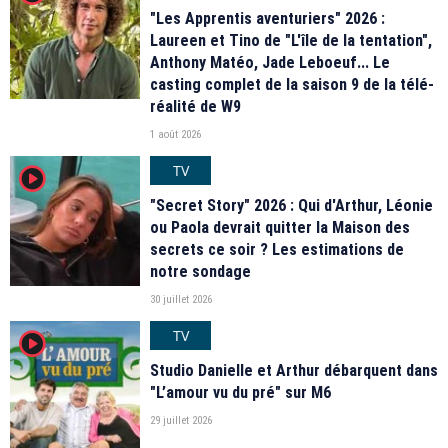
"Les Apprentis aventuriers" 2026 :
Laureen et Tino de "L'île de la tentation",
Anthony Matéo, Jade Leboeuf... Le
casting complet de la saison 9 de la télé-
réalité de W9
1 août 2026
TV
player2
"Secret Story" 2026 : Qui d'Arthur, Léonie
ou Paola devrait quitter la Maison des
secrets ce soir ? Les estimations de
notre sondage
30 juillet 2026
TV
player2
Studio Danielle et Arthur débarquent dans
"L’amour vu du pré" sur M6
29 juillet 2026