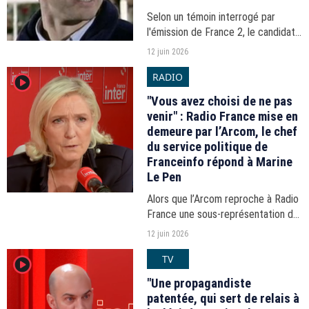
Selon un témoin interrogé par
l'émission de France 2, le candidat
LR à la présidentielle avait été
12 juin 2026
informé de la tricherie mise en
RADIO
player2
place pour favoriser l'équipe du Puy
du Fou avant...
"Vous avez choisi de ne pas
venir" : Radio France mise en
demeure par l’Arcom, le chef
du service politique de
Franceinfo répond à Marine
Le Pen
Alors que l’Arcom reproche à Radio
France une sous-représentation du
Rassemblement national en journée,
12 juin 2026
Franceinfo rappelle que Marine Le
TV
player2
Pen et Jordan Bardella déclinent
régulièrement...
"Une propagandiste
patentée, qui sert de relais à