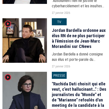
"Absolument rien ne justifie le
cyberharcèlement et les insultes
sexistes" a souligné lundi la ministre
27 janvier 2026
des Sports Marina Ferrari, après la
TV
player2
décision de la journaliste de beIN
Sports...
Jordan Bardella ordonne aux
élus RN de ne plus participer
à l'émission de Jean-Marc
Morandini sur CNews
Jordan Bardella a donné consigne
aux élus et porte-parole du
Rassemblement national de ne plus
27 janvier 2026
participer à l'émission de Jean-
PRESSE
player2
Marc Morandini sur CNews, après la
condamnation définitive...
"Rachida Dati choisit qui elle
veut, c’est hallucinant…" : Des
journalistes du "Monde" et
de "Marianne" refoulés d'un
meeting de la candidate à la