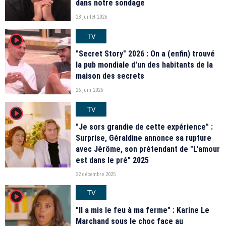
dans notre sondage
28 juillet 2026
TV
player2
"Secret Story" 2026 : On a (enfin) trouvé
la pub mondiale d'un des habitants de la
maison des secrets
26 juin 2026
TV
player2
"Je sors grandie de cette expérience" :
Surprise, Géraldine annonce sa rupture
avec Jérôme, son prétendant de "L'amour
est dans le pré" 2025
22 décembre 2025
TV
player2
"Il a mis le feu à ma ferme" : Karine Le
Marchand sous le choc face au