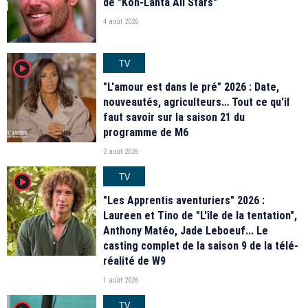
de "Koh-Lanta All Stars"
4 août 2026
TV
player2
"L'amour est dans le pré" 2026 : Date,
nouveautés, agriculteurs… Tout ce qu'il
faut savoir sur la saison 21 du
programme de M6
2 août 2026
TV
player2
"Les Apprentis aventuriers" 2026 :
Laureen et Tino de "L'île de la tentation",
Anthony Matéo, Jade Leboeuf... Le
casting complet de la saison 9 de la télé-
réalité de W9
1 août 2026
TV