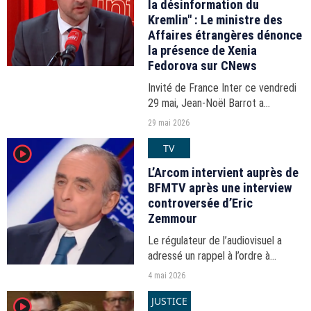
la désinformation du
Kremlin" : Le ministre des
Affaires étrangères dénonce
la présence de Xenia
Fedorova sur CNews
Invité de France Inter ce vendredi
29 mai, Jean-Noël Barrot a
vivement critiqué la présence de
29 mai 2026
Xenia Fedorova sur CNews.
TV
player2
L’ancienne patronne de RT France,
chaîne interdite dans l’Union...
L’Arcom intervient auprès de
BFMTV après une interview
controversée d’Eric
Zemmour
Le régulateur de l’audiovisuel a
adressé un rappel à l’ordre à
BFMTV après la diffusion d’une
4 mai 2026
interview controversée d’Eric
JUSTICE
player2
Zemmour dans l’émission "BFM