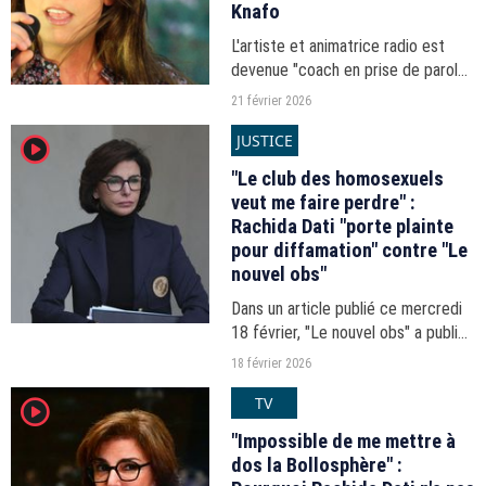
Knafo
L'artiste et animatrice radio est
devenue "coach en prise de parole"
et sera tête de liste dans le XIVe
21 février 2026
arrondissement de la capitale.
JUSTICE
player2
"Le club des homosexuels
veut me faire perdre" :
Rachida Dati "porte plainte
pour diffamation" contre "Le
nouvel obs"
Dans un article publié ce mercredi
18 février, "Le nouvel obs" a publié
une brève intitulée "Rachida Dati
18 février 2026
invoque une 'conspiration gay'" dans
TV
player2
laquelle il lui prête des propos que...
"Impossible de me mettre à
dos la Bollosphère" :