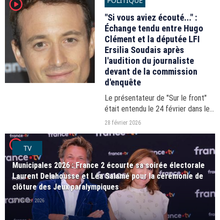
POLITIQUE
player2
sur X, a annoncé jeudi à l'AFP avoir
désactivé...
"Si vous aviez écouté..." :
Échange tendu entre Hugo
Clément et la députée LFI
Ersilia Soudais après
l'audition du journaliste
devant de la commission
d'enquête
Le présentateur de "Sur le front"
était entendu le 24 février dans le
cadre de la commission d'enquête
28 février 2026
sur la neutralité du service public,
player2
et avait été interpellé par la député
TV
La...
Municipales 2026 : France 2 écourte sa soirée électorale
Laurent Delahousse et Léa Salamé pour la cérémonie de
clôture des Jeux paralympiques
27 février 2026