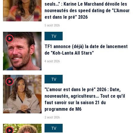
seuls…" : Karine Le Marchand dévoile les
nouveautés des speed dating de "L'Amour
est dans le pré" 2026
5 août 2026
TV
player2
TF1 annonce (déjà) la date de lancement
de "Koh-Lanta All Stars"
4 août 2026
TV
player2
"L'amour est dans le pré" 2026 : Date,
nouveautés, agriculteurs… Tout ce qu'il
faut savoir sur la saison 21 du
programme de M6
2 août 2026
TV
player2