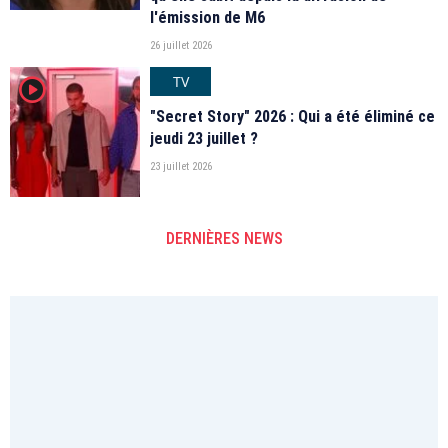
l'émission de M6
26 juillet 2026
TV
player2
"Secret Story" 2026 : Qui a été éliminé ce
jeudi 23 juillet ?
23 juillet 2026
DERNIÈRES NEWS