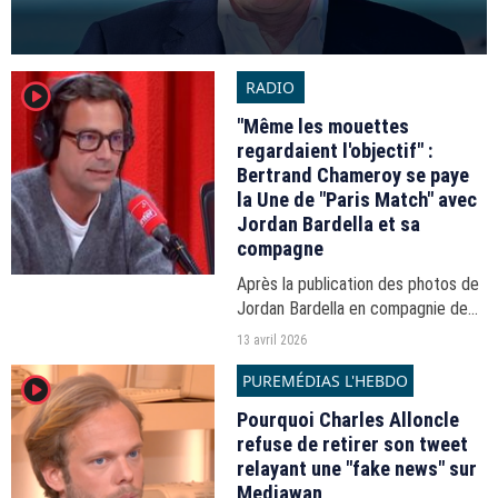
RADIO
player2
"Même les mouettes
regardaient l'objectif" :
Bertrand Chameroy se paye
la Une de "Paris Match" avec
Jordan Bardella et sa
compagne
Après la publication des photos de
Jordan Bardella en compagnie de
sa compagne en Une de "Paris
13 avril 2026
Match" la semaine dernière,
PUREMÉDIAS L'HEBDO
player2
Bertrand Chameroy s’est amusé ce
13 avril sur France Inter...
Pourquoi Charles Alloncle
refuse de retirer son tweet
relayant une "fake news" sur
Mediawan