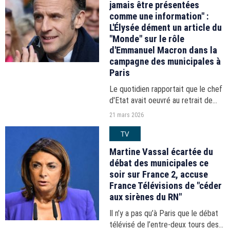
jamais être présentées
comme une information" :
L'Élysée dément un article du
"Monde" sur le rôle
d'Emmanuel Macron dans la
campagne des municipales à
Paris
Le quotidien rapportait que le chef
d'Etat avait oeuvré au retrait de
Sarah Knafo pour favoriser la liste
21 mars 2026
menée par Rachida Dati.
TV
Martine Vassal écartée du
débat des municipales ce
soir sur France 2, accuse
France Télévisions de "céder
aux sirènes du RN"
Il n’y a pas qu’à Paris que le débat
télévisé de l’entre-deux tours des